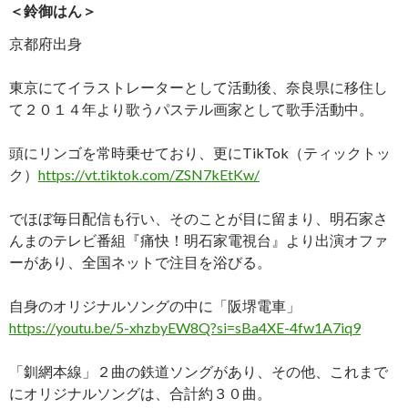
＜鈴御はん＞
京都府出身
東京にてイラストレーターとして活動後、奈良県に移住し
て２０１４年より歌うパステル画家として歌手活動中。
頭にリンゴを常時乗せており、更にTikTok（ティックトッ
ク）
https://vt.tiktok.com/ZSN7kEtKw/
でほぼ毎日配信も行い、そのことが目に留まり、明石家さ
んまのテレビ番組『痛快！明石家電視台』より出演オファ
ーがあり、全国ネットで注目を浴びる。
自身のオリジナルソングの中に「阪堺電車」
https://youtu.be/5-xhzbyEW8Q?si=sBa4XE-4fw1A7iq9
「釧網本線」２曲の鉄道ソングがあり、その他、これまで
にオリジナルソングは、合計約３０曲。