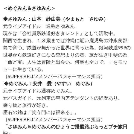
＜めぐみん＆さゆみん＞
◆さゆみん：山本 紗由美（やまもと さゆみ）
元ライブアイドル 通称さゆみん
現在は「会社員系鉄道好きタレント」として活動中。
関西で生まれ、１８歳までは沖縄に近い鹿児島の沖永良部
島で育つ。鉄道が無かった世界に育った為、銀河鉄道999の
世界から鉄道好きになる空想よりの者。旅が生き甲斐の為
「命ど宝。人生は冒険と出会い。何事も全力で。」をモッ
トーに生きている。
（SUPER BELL”Zメンバーパフォーマンス担当）
◆
めぐみん：
安井 愛（やすい めぐみ）
元ライブアイドル通称めぐみん。
元バスガイド、元列車の車内アテンダントの経歴あり。
乗り物と旅行が好き。
座右の銘は「笑う門には福来る」。
（SUPER BELL”Zメンバーパフォーマンス担当）
「さゆみん＆めぐみんのひょうご播磨路ぶらっとプチ旅日
記」