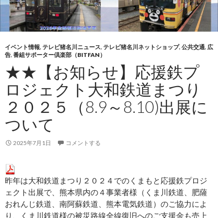
イベント情報
,
テレビ猪名川ニュース
,
テレビ猪名川ネットショップ
,
公共交通
,
広
告
,
番組サポーター倶楽部（BITFAN）
★★【お知らせ】応援鉄プ
ロジェクト大和鉄道まつり
２０２５（8.9～8.10)出展に
ついて
2025年7月1日
コメントする
昨年は大和鉄道まつり２０２４でのくまもと応援鉄プロジ
ェクト出展で、熊本県内の４事業者様（くま川鉄道、肥薩
おれんじ鉄道、南阿蘇鉄道、熊本電気鉄道）のご協力によ
り、くま川鉄道様の被災路線全線復旧へのご支援金も売上