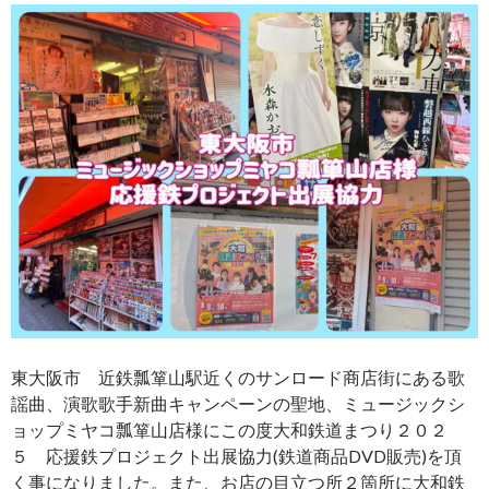
東大阪市 近鉄瓢箪山駅近くのサンロード商店街にある歌
謡曲、演歌歌手新曲キャンペーンの聖地、ミュージックシ
ョップミヤコ瓢箪山店様にこの度大和鉄道まつり２０２
５ 応援鉄プロジェクト出展協力(鉄道商品DVD販売)を頂
く事になりました。また、お店の目立つ所２箇所に大和鉄