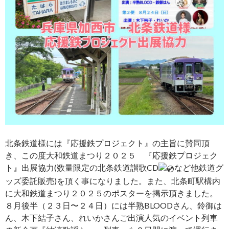
北条鉄道様には『応援鉄プロジェクト』の主旨に賛同頂
き、この度大和鉄道まつり２０２５ 『応援鉄プロジェク
ト』出展協力(数量限定の北条鉄道讃歌CD
など他鉄道グ
ッズ委託販売)を頂く事になりました。また、北条町駅構内
に大和鉄道まつり２０２５のポスターを掲示頂きました。
８月後半（２３日〜２４日）には半熟BLOODさん、鈴御は
ん、木下結子さん、れいかさんご出演人気のイベント列車