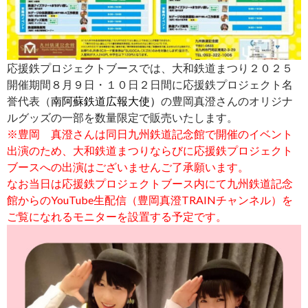
応援鉄プロジェクトブースでは、大和鉄道まつり２０２５
開催期間８月９日・１０日２日間に応援鉄プロジェクト名
誉代表（
南阿蘇鉄道広報大使）
の豊岡真澄さんのオリジナ
ルグッズの一部を数量限定で販売いたします。
※豊岡 真澄さんは同日九州鉄道記念館で開催のイベント
出演のため、大和鉄道まつりならびに応援鉄プロジェクト
ブースへの出演はございませんご了承願います。
なお当日は応援鉄プロジェクトブース内にて九州鉄道記念
館からのYouTube生配信（豊岡真澄TRAINチャンネル）を
ご覧になれるモニターを設置する予定です。