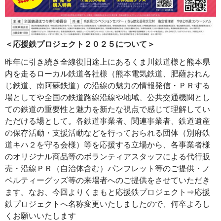
＜応援鉄プロジェクト２０２５について＞
昨年に引き続き全線復旧途上にあるくま川鉄道様と熊本県
内を走るローカル鉄道各社様（熊本電気鉄道、肥薩おれん
じ鉄道、南阿蘇鉄道）の沿線の魅力の情報発信・ＰＲする
場としてや全国の鉄道路線沿線や地域、公共交通機関とし
ての鉄道の重要性と魅力を新たな視点で感じて理解してい
ただける場として。各鉄道事業者、関連事業者、鉄道遺産
の保存活動・支援活動などを行っておられる団体（別府鉄
道キハ２を守る会様）等を応援する立場から、各事業者様
のオリジナル商品等のボランティアスタッフによる代行販
売・沿線ＰＲ（自治体含む）パンフレット等のご提供・ノ
ベルティーグッズ等の来場者へのご提供をさせていただき
ます。なお、今回よりくまもと応援鉄プロジェクト⇒応援
鉄プロジェクトへ名称変更いたしましたので、何卒よろし
くお願いいたします