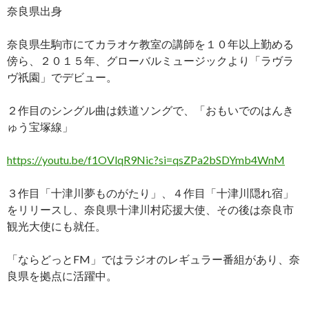
奈良県出身
奈良県生駒市にてカラオケ教室の講師を１０年以上勤める
傍ら、２０１５年、グローバルミュージックより「ラヴラ
ヴ祇園」でデビュー。
２作目のシングル曲は鉄道ソングで、「おもいでのはんき
ゅう宝塚線」
https://youtu.be/f1OVlqR9Nic?si=qsZPa2bSDYmb4WnM
３作目「十津川夢ものがたり」、４作目「十津川隠れ宿」
をリリースし、奈良県十津川村応援大使、その後は奈良市
観光大使にも就任。
「ならどっとFM」ではラジオのレギュラー番組があり、奈
良県を拠点に活躍中。