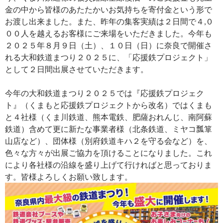
金の中から皆様のあたたかいお気持ちを寄付金という形で
お渡し出来ました。また、昨年の集客実績は２日間で４,０
００人を越えるお客様にご来場をいただきました。今年も
２０２５年８月９日（土）、１０日（日）に奈良で開催さ
れる大和鉄道まつり２０２５に、「応援鉄プロジェクト」
として２日間出展させていただきます。
今年の大和鉄道まつり２０２５では『応援鉄プロジェク
ト』（くまもと応援鉄プロジェクトから改名）ではくまも
と４社様（くま川鉄道、熊本電鉄、肥薩おれんじ、南阿蘇
鉄道）含めて更に新たな事業者様（北条鉄道、ミヤコ瓢箪
山店など）、団体様（別府鉄道キハ２を守る会など）を、
色々な方々が出展ご協力を頂けることになりました。これ
により各社様の沿線を盛り上げて行ければと思っておりま
す。皆様よろしくお願い致します。