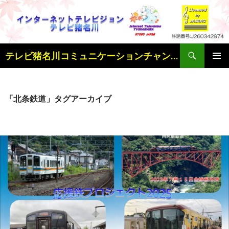
検
テレビ猪名川コミュニケーションチャンネル
索
コ
メインメ
ン
ニュー
テ
ン
「北条鉄道」タグアーカイブ
ツ
へ
ス
キ
ッ
プ