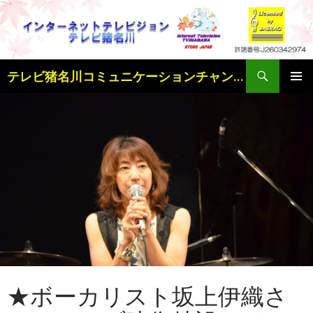
検
テレビ猪名川コミュニケーションチャンネル
索
コ
メインメ
ン
ニュー
テ
ン
ツ
へ
ス
キ
ッ
プ
★ボーカリスト坂上伊織さ