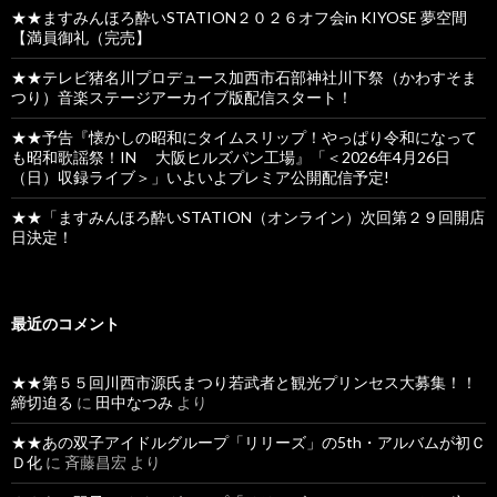
★★ますみんほろ酔いSTATION２０２６オフ会in KIYOSE 夢空間
【満員御礼（完売】
★★テレビ猪名川プロデュース加西市石部神社川下祭（かわすそま
つり）音楽ステージアーカイブ版配信スタート！
★★予告『懐かしの昭和にタイムスリップ！やっぱり令和になって
も昭和歌謡祭！IN 大阪ヒルズパン工場』「＜2026年4月26日
（日）収録ライブ＞」いよいよプレミア公開配信予定!
★★「ますみんほろ酔いSTATION（オンライン）次回第２９回開店
日決定！
最近のコメント
★★第５５回川西市源氏まつり若武者と観光プリンセス大募集！！
締切迫る
に
田中なつみ
より
★★あの双子アイドルグループ「リリーズ」の5th・アルバムが初Ｃ
Ｄ化
に
斉藤昌宏
より