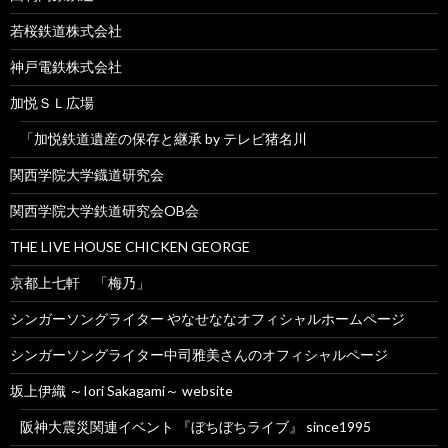
若桜鉄道株式会社
神戸電鉄株式会社
加悦ＳＬ広場
「加悦鉄道遺産の保存と継承 by テレビ猪名川
関西学院大学鐡道研究会
関西学院大学鉄道研究会OB会
THE LIVE HOUSE CHICKEN GEORGE
京都上七軒 「梅乃」
シンガーソングライター やなせななオフィシャルホームページ
シンガーソングライター中司雅美さんのオフィシャルページ
坂上伊織 ～Iori Sakagami～ website
阪神大震災関連イベント 『ぼちぼちライブ』 since1995