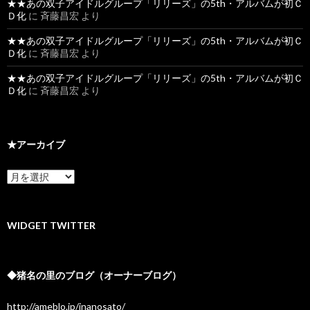
★★あの双子アイドルグループ「リリーズ」の5th・アルバムが初Ｃ
Ｄ化
に
斉藤昌宏
より
★★あの双子アイドルグループ「リリーズ」の5th・アルバムが初Ｃ
Ｄ化
に
斉藤昌宏
より
★★あの双子アイドルグループ「リリーズ」の5th・アルバムが初Ｃ
Ｄ化
に
斉藤昌宏
より
★アーカイブ
★
ア
ー
カ
イ
WIDGET TWITTER
ブ
◆猪名の里のブログ（オーナーブログ）
http://ameblo.jp/inanosato/