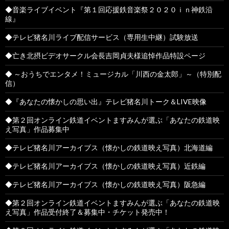
◆音楽ライブイベント『第１回応援鉄音楽祭２０２０ｉｎ神鉄沿
線』
◆テレビ猪名川ライブ配信サービス（専用生中継）試験放送
◆亡き北摂ビデオサークル会長吉岡貞夫様追悼作品特設ページ
◆ ～おうちでエンタメ！ミュージカル「川西の金太郎」～（特別配
信）
◆『あなたの懐かしの思い出』テレビ猪名川トーク＆LIVE映像
◆第２回オンライン鉄道イベントますみんが選ぶ「あなたの鉄道映
え写真」作品募集中
◆テレビ猪名川アーカイブス（懐かしの鉄道映え写真）北海道編
◆テレビ猪名川アーカイブス（懐かしの鉄道映え写真）近鉄編
◆テレビ猪名川アーカイブス（懐かしの鉄道映え写真）阪急編
◆第２回オンライン鉄道イベントますみんが選ぶ「あなたの鉄道映
え写真」作品受付終了＆募集中・チケット発売中！