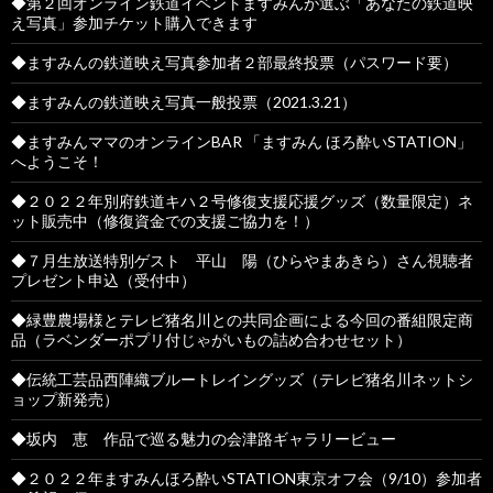
◆第２回オンライン鉄道イベントますみんが選ぶ「あなたの鉄道映
え写真」参加チケット購入できます
◆ますみんの鉄道映え写真参加者２部最終投票（パスワード要）
◆ますみんの鉄道映え写真一般投票（2021.3.21）
◆ますみんママのオンラインBAR 「ますみん ほろ酔いSTATION」
へようこそ！
◆２０２２年別府鉄道キハ２号修復支援応援グッズ（数量限定）ネ
ット販売中（修復資金での支援ご協力を！）
◆７月生放送特別ゲスト 平山 陽（ひらやまあきら）さん視聴者
プレゼント申込（受付中）
◆緑豊農場様とテレビ猪名川との共同企画による今回の番組限定商
品（ラベンダーポプリ付じゃがいもの詰め合わせセット）
◆伝統工芸品西陣織ブルートレイングッズ（テレビ猪名川ネットシ
ョップ新発売）
◆坂内 恵 作品で巡る魅力の会津路ギャラリービュー
◆２０２２年ますみんほろ酔いSTATION東京オフ会（9/10）参加者