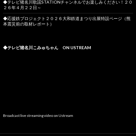
◆テレビ猪名川歌謡STATIONチャンネルでお楽しみください！２０
２６年４月２２日～
◆応援鉄プロジェクト２０２６大和鉄道まつり出展特設ページ（熊
本震災前の取材レポート）
◆テレビ猪名川こみゅちゃん ON USTREAM
Broadcast live streaming video on Ustream