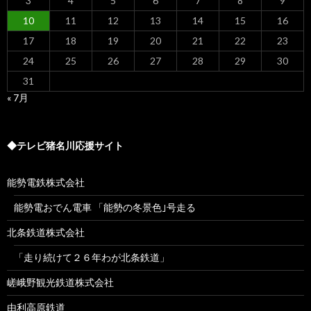
3
4
5
6
7
8
9
10
11
12
13
14
15
16
17
18
19
20
21
22
23
24
25
26
27
28
29
30
31
« 7月
◆テレビ猪名川応援サイト
能勢電鉄株式会社
能勢電おでん電車 「能勢の冬景色｣号走る
北条鉄道株式会社
「走り続けて２６年わが北条鉄道」
嵯峨野観光鉄道株式会社
由利高原鉄道