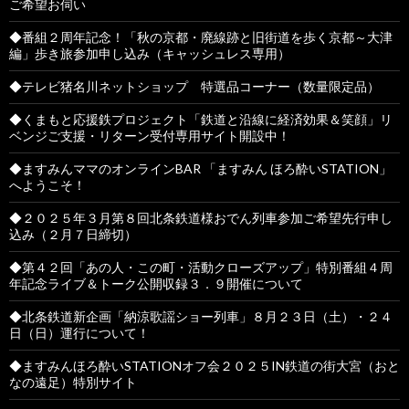
ご希望お伺い
◆番組２周年記念！「秋の京都・廃線跡と旧街道を歩く京都～大津
編」歩き旅参加申し込み（キャッシュレス専用）
◆テレビ猪名川ネットショップ 特選品コーナー（数量限定品）
◆くまもと応援鉄プロジェクト「鉄道と沿線に経済効果＆笑顔」リ
ベンジご支援・リターン受付専用サイト開設中！
◆ますみんママのオンラインBAR 「ますみん ほろ酔いSTATION」
へようこそ！
◆２０２５年３月第８回北条鉄道様おでん列車参加ご希望先行申し
込み（２月７日締切）
◆第４２回「あの人・この町・活動クローズアップ」特別番組４周
年記念ライブ＆トーク公開収録３．９開催について
◆北条鉄道新企画「納涼歌謡ショー列車」８月２３日（土）・２４
日（日）運行について！
◆ますみんほろ酔いSTATIONオフ会２０２５IN鉄道の街大宮（おと
なの遠足）特別サイト