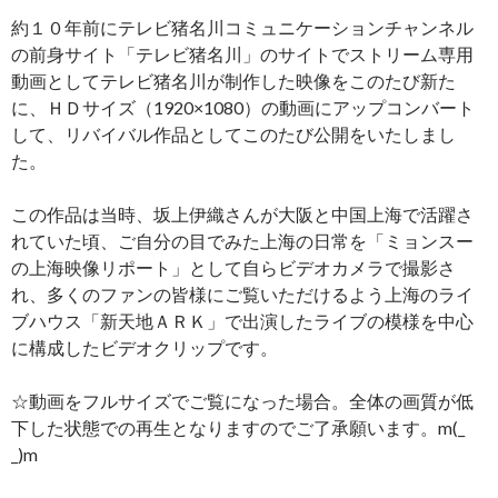
約１０年前にテレビ猪名川コミュニケーションチャンネル
の前身サイト「テレビ猪名川」のサイトでストリーム専用
動画としてテレビ猪名川が制作した映像をこのたび新た
に、ＨＤサイズ（1920×1080）の動画にアップコンバート
して、リバイバル作品としてこのたび公開をいたしまし
た。
この作品は当時、坂上伊織さんが大阪と中国上海で活躍さ
れていた頃、ご自分の目でみた上海の日常を「ミョンスー
の上海映像リポート」として自らビデオカメラで撮影さ
れ、多くのファンの皆様にご覧いただけるよう上海のライ
ブハウス「新天地ＡＲＫ」で出演したライブの模様を中心
に構成したビデオクリップです。
☆動画をフルサイズでご覧になった場合。全体の画質が低
下した状態での再生となりますのでご了承願います。m(_
_)m