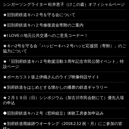
シンガーソングライター 松井恵子（けこの森）オフィシャルページ
★旧別府鉄道キハ２号を守る会について
★旧別府鉄道キハ２号修復資金寄附のご案内
★I LOVE☆地元公共交通へのご意見コーナー！
★キハ2号を守る会「ハッピーキハ２号ハッピ応援団（寄附）」のご
協力について
★「旧別府鉄道キハ２号救援活動３周年記念市民公開イベント」特
設ページ
★ボーカリスト坂上伊織さんのライブ映像特設サイト
★別府鉄道をはじめとする懐かしの播磨の鉄道ギャラリー
★２月１９日（日）シンポジウム（加古川市民会館にて）優先入場
の申込
◆旧別府鉄道キハ２号（窓枠組立）体験工房参加申込み
★別府鉄道廃線跡ウオーキング（2018.2.12 祝・月）にご参加の皆
様へ