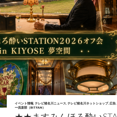
イベント情報
,
テレビ猪名川ニュース
,
テレビ猪名川ネットショップ
,
広告
,
ー倶楽部（BITFAN）
★★ますみんほろ酔いSTAT