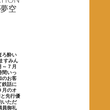
 夢空
ほろ酔い
。ますみん
月～７月
時間いっ
加のお客
て鉄話に
９月のオ
説明と先行優
約いただ
満員御礼