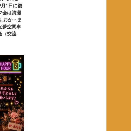
2月1日に復
フ会は清瀬
よおか・ま
な夢空間車
会（交流