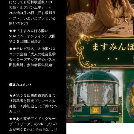
になっても昭和歌謡祭！IN
大阪ヒルズパン工場』「＜
2026年4月26日（日）収録ラ
イブ＞」いよいよプレミア公
開配信予定!
★★「ますみんほろ酔い
STATION（オンライン）次回
第２９回開店日決定！
★★テレビ猪名川＆神姫バス
コラボ企画「大人の社会見学
会クローズアップ神姫バス三
田営業所」参加者募集開始!
最近のコメント
★★第５５回川西市源氏まつ
り若武者と観光プリンセス大
募集！！締切迫る
に
田中なつ
み
より
★★あの双子アイドルグルー
プ「リリーズ」の5th・アルバ
ムが初ＣＤ化
に
斉藤昌宏
より