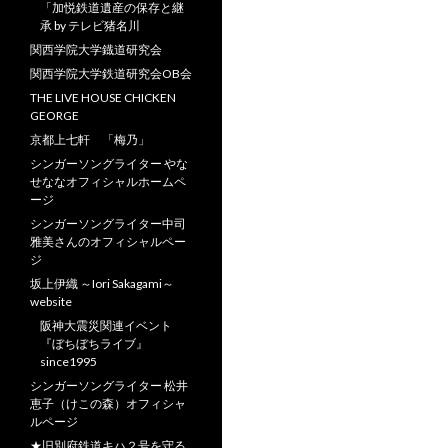
「加悦鉄道遺産の保存と継
承 by テレビ猪名川
関西学院大学鐡道研究会
関西学院大学鉄道研究会OB会
THE LIVE HOUSE CHICKEN
GEORGE
京都上七軒 「梅乃」
シンガーソングライター やな
せななオフィシャルホームペ
ージ
シンガーソングライター中司
雅美さんのオフィシャルペー
ジ
坂上伊織 ～Iori Sakagami～
website
阪神大震災関連イベント
『ぼちぼちライブ』
since1995
シンガーソングライター 松井
恵子（けこの森）オフィシャ
ルページ
★旧別府鉄道キハ２号を守る