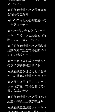
会について
★旧別府鉄道キハ２号修復資
金寄附のご案内
★I LOVE☆地元公共交通への
ご意見コーナー！
★キハ2号を守る会「ハッピ
ーキハ２号ハッピ応援団（寄
附）」のご協力について
★「旧別府鉄道キハ２号救援
活動３周年記念市民公開イベ
ント」特設ページ
★ボーカリスト坂上伊織さん
のライブ映像特設サイト
★別府鉄道をはじめとする懐
かしの播磨の鉄道ギャラリー
★２月１９日（日）シンポジ
ウム（加古川市民会館にて）
優先入場の申込
◆旧別府鉄道キハ２号（窓枠
組立）体験工房参加申込み
★別府鉄道廃線跡ウオーキン
グ（2018.2.12 祝・月）にご