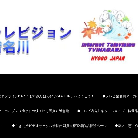
オンラインBAR 「ますみん ほろ酔いSTATION」へようこそ！
◆テレビ猪名川アーカ
アーカイブス（懐かしの鉄道映え写真）阪急編
◆テレビ猪名川ネットショップ 特選品
日～
◆亡き北摂ビデオサークル会長吉岡貞夫様追悼作品特設ページ
◆坂内 恵 