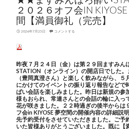
２０２６オフ会IN KIYOSE
間【満員御礼（完売】
2026年7月25日
コメントする
昨夜７月２４日（金）は第２９回ますみん
STATION（オンライン）の開店日でした
（豊岡真澄さん）と楽しく飲みながら、５
にかけてのイベントの振り返り報告などで
ぱい会話を楽しみました。昨日は新規の参
様もおられ、常連さんとの会話の輪に入っ
花が咲きました。２２時過ぎの後半からは
フ会in KIYOSE 夢空間の開催内容の詳細
先予約受付をさせていただきました。ご予
いた皆様ありがとうございました。既に【