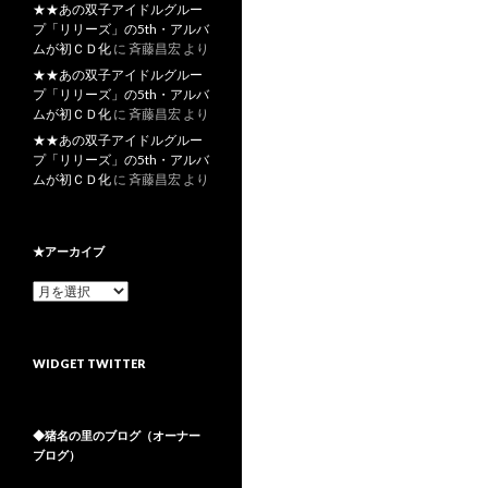
★★あの双子アイドルグルー
プ「リリーズ」の5th・アルバ
ムが初ＣＤ化
に
斉藤昌宏
より
★★あの双子アイドルグルー
プ「リリーズ」の5th・アルバ
ムが初ＣＤ化
に
斉藤昌宏
より
★★あの双子アイドルグルー
プ「リリーズ」の5th・アルバ
ムが初ＣＤ化
に
斉藤昌宏
より
★アーカイブ
★
ア
ー
カ
WIDGET TWITTER
イ
ブ
◆猪名の里のブログ（オーナー
ブログ）