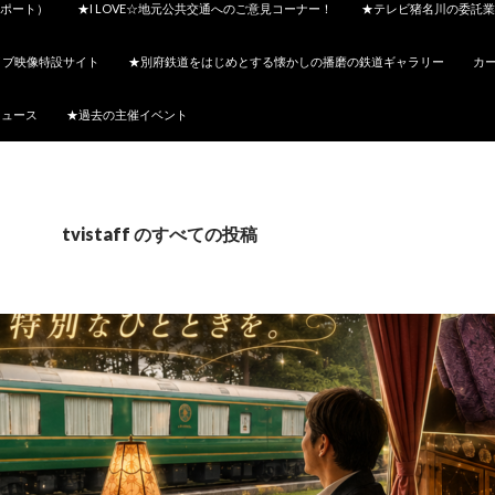
ポート）
★I LOVE☆地元公共交通へのご意見コーナー！
★テレビ猪名川の委託業
イブ映像特設サイト
★別府鉄道をはじめとする懐かしの播磨の鉄道ギャラリー
カ
ニュース
★過去の主催イベント
tvistaff のすべての投稿