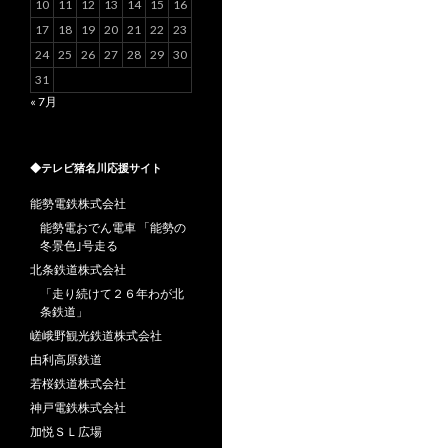
10
11
12
13
14
15
16
17
18
19
20
21
22
23
24
25
26
27
28
29
30
31
« 7月
◆テレビ猪名川応援サイト
能勢電鉄株式会社
能勢電おでん電車 「能勢の
冬景色｣号走る
北条鉄道株式会社
「走り続けて２６年わが北
条鉄道」
嵯峨野観光鉄道株式会社
由利高原鉄道
若桜鉄道株式会社
神戸電鉄株式会社
加悦ＳＬ広場