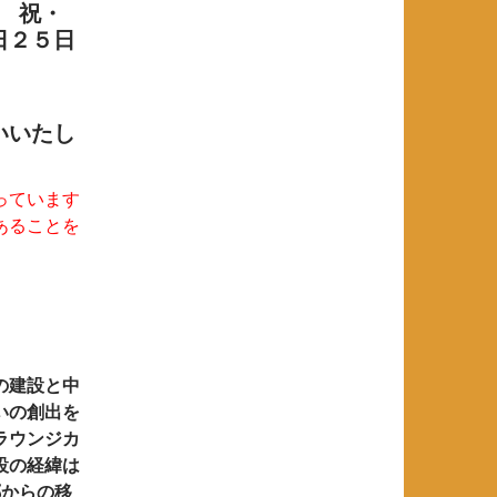
日 祝・
日２５日
いいたし
っています
あることを
の建設と中
いの創出を
ラウンジカ
設の経緯は
郷からの移