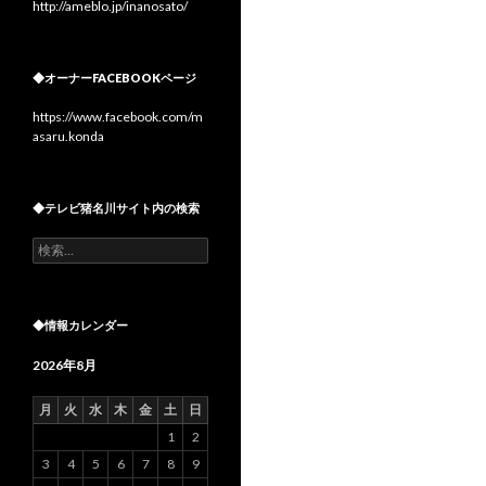
http://ameblo.jp/inanosato/
◆オーナーFACEBOOKページ
https://www.facebook.com/m
asaru.konda
◆テレビ猪名川サイト内の検索
検
索:
◆情報カレンダー
2026年8月
月
火
水
木
金
土
日
1
2
3
4
5
6
7
8
9