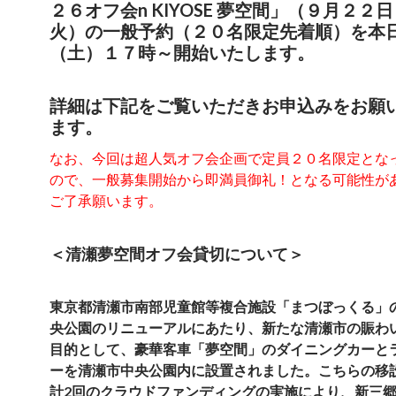
２６オフ会n KIYOSE 夢空間」（９月２２
火）の一般予約（２０名限定先着順）を本
（土）１７時～開始いたします。
詳細は下記をご覧いただきお申込みをお願
ます。
なお、今回は超人気オフ会企画で定員２０名限定とな
ので、一般募集開始から即満員御礼！となる可能性が
ご了承願います。
＜清瀬夢空間オフ会貸切について＞
東京都清瀬市南部児童館等複合施設「まつぼっくる」
央公園のリニューアルにあたり、新たな清瀬市の賑わ
目的として、豪華客車「夢空間」のダイニングカーと
ーを清瀬市中央公園内に設置されました。こちらの移
計2回のクラウドファンディングの実施により、新三