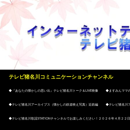
検
テレビ猪名川コミュニケーションチャンネル
索
コンテンツへスキップ
◆『あなたの懐かしの思い出』テレビ猪名川トーク＆LIVE映像
◆ますみんママの
◆テレビ猪名川アーカイブス（懐かしの鉄道映え写真）近鉄編
◆テレビ猪名川
◆テレビ猪名川歌謡STATIONチャンネルでお楽しみください！２０２６年４月２２