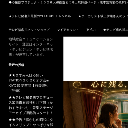
◆応援鉄プロジェクト２０２６大和鉄道まつり出展特設ページ（熊本震災前の取材レ
★テレビ猪名川最新のYOUTUBEチャンネル
★ボーカリスト坂上伊織さんのラ
テレビ猪名川ネットショップ
マイアカウント
支払い
★テレビ猪名川
地域総合コミュニケーション
サイト 運営はインターネッ
トテレビジョン「テレビ猪名
川」が運営しています。
最近の投稿
★★ますみんほろ酔い
STATION２０２６オフ会in
KIYOSE 夢空間【満員御礼
（完売】
★★テレビ猪名川プロデュー
ス加西市石部神社川下祭（か
わすそまつり）音楽ステージ
アーカイブ版配信スタート！
★★予告『懐かしの昭和にタ
イムスリップ！やっぱり令和