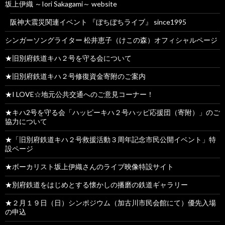
坂上伊織 ～Iori Sakagami～ website
阪神大震災関連イベント 『ぼちぼちライブ』 since1995
シンガーソングライター 松井恵子（けこの森）オフィシャルページ
★旧別府鉄道キハ２号を守る会について
★旧別府鉄道キハ２号修復資金寄附のご案内
★I LOVE☆地元公共交通へのご意見コーナー！
★キハ2号を守る会「ハッピーキハ２号ハッピ応援団（寄附）」のご
協力について
★「旧別府鉄道キハ２号救援活動３周年記念市民公開イベント」特
設ページ
★ボーカリスト坂上伊織さんのライブ映像特設サイト
★別府鉄道をはじめとする懐かしの播磨の鉄道ギャラリー
★２月１９日（日）シンポジウム（加古川市民会館にて）優先入場
の申込