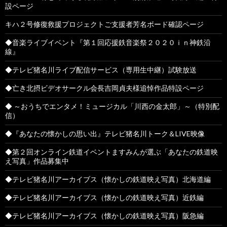
設ページ
キハ２号修復救援プロジェクトご支援者芳名ボード確認ページ
◆音楽ライブイベント『第１回応援鉄音楽祭２０２０ｉｎ神鉄沿
線』
◆テレビ猪名川ライブ配信サービス（専用生中継）試験放送
◆亡き北摂ビデオサークル会長吉岡貞夫様追悼作品特設ページ
◆ ～おうちでエンタメ！ミュージカル「川西の金太郎」～（特別配
信）
◆『あなたの懐かしの思い出』テレビ猪名川トーク＆LIVE映像
◆第２回オンライン鉄道イベントますみんが選ぶ「あなたの鉄道映
え写真」作品募集中
◆テレビ猪名川アーカイブス（懐かしの鉄道映え写真）北海道編
◆テレビ猪名川アーカイブス（懐かしの鉄道映え写真）近鉄編
◆テレビ猪名川アーカイブス（懐かしの鉄道映え写真）阪急編