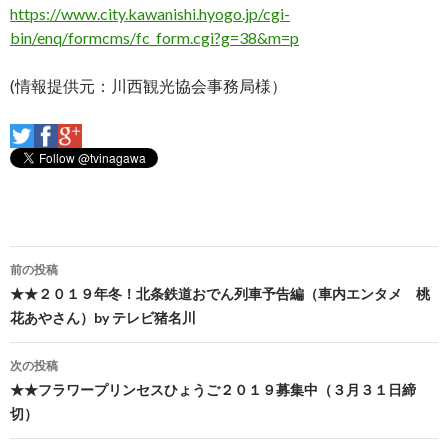
https://www.city.kawanishi.hyogo.jp/cgi-
bin/enq/formcms/fc_form.cgi?g=38&m=p
(情報提供元：川西観光協会事務局様）
投
前の投稿
稿
★★２０１９年冬！北条鉄道おでん列車予告編（車内エンタメ 桃
花あやさん）by テレビ猪名川
ナ
ビ
次の投稿
★★フラワープリンセスひょうご２０１９募集中（３月３１日締
ゲ
切）
ー