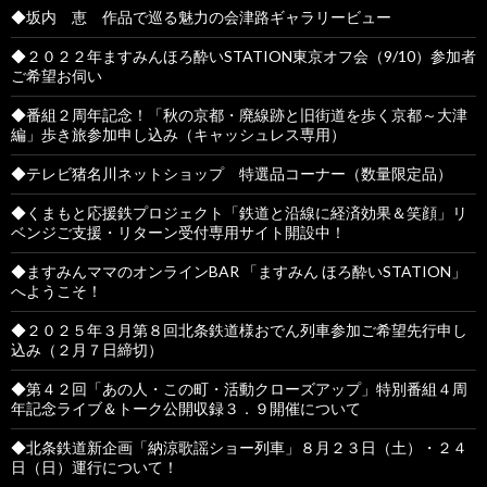
◆坂内 恵 作品で巡る魅力の会津路ギャラリービュー
◆２０２２年ますみんほろ酔いSTATION東京オフ会（9/10）参加者
ご希望お伺い
◆番組２周年記念！「秋の京都・廃線跡と旧街道を歩く京都～大津
編」歩き旅参加申し込み（キャッシュレス専用）
◆テレビ猪名川ネットショップ 特選品コーナー（数量限定品）
◆くまもと応援鉄プロジェクト「鉄道と沿線に経済効果＆笑顔」リ
ベンジご支援・リターン受付専用サイト開設中！
◆ますみんママのオンラインBAR 「ますみん ほろ酔いSTATION」
へようこそ！
◆２０２５年３月第８回北条鉄道様おでん列車参加ご希望先行申し
込み（２月７日締切）
◆第４２回「あの人・この町・活動クローズアップ」特別番組４周
年記念ライブ＆トーク公開収録３．９開催について
◆北条鉄道新企画「納涼歌謡ショー列車」８月２３日（土）・２４
日（日）運行について！