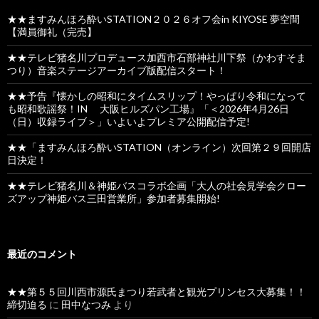
★★ますみんほろ酔いSTATION２０２６オフ会in KIYOSE 夢空間
【満員御礼（完売】
★★テレビ猪名川プロデュース加西市石部神社川下祭（かわすそま
つり）音楽ステージアーカイブ版配信スタート！
★★予告『懐かしの昭和にタイムスリップ！やっぱり令和になって
も昭和歌謡祭！IN 大阪ヒルズパン工場』「＜2026年4月26日
（日）収録ライブ＞」いよいよプレミア公開配信予定!
★★「ますみんほろ酔いSTATION（オンライン）次回第２９回開店
日決定！
★★テレビ猪名川＆神姫バスコラボ企画「大人の社会見学会クロー
ズアップ神姫バス三田営業所」参加者募集開始!
最近のコメント
★★第５５回川西市源氏まつり若武者と観光プリンセス大募集！！
締切迫る
に
田中なつみ
より