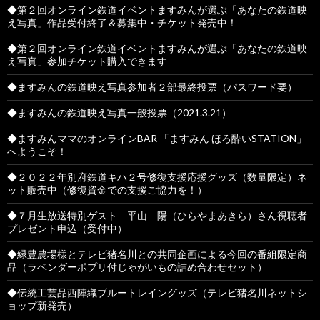
◆第２回オンライン鉄道イベントますみんが選ぶ「あなたの鉄道映
え写真」作品受付終了＆募集中・チケット発売中！
◆第２回オンライン鉄道イベントますみんが選ぶ「あなたの鉄道映
え写真」参加チケット購入できます
◆ますみんの鉄道映え写真参加者２部最終投票（パスワード要）
◆ますみんの鉄道映え写真一般投票（2021.3.21）
◆ますみんママのオンラインBAR 「ますみん ほろ酔いSTATION」
へようこそ！
◆２０２２年別府鉄道キハ２号修復支援応援グッズ（数量限定）ネ
ット販売中（修復資金での支援ご協力を！）
◆７月生放送特別ゲスト 平山 陽（ひらやまあきら）さん視聴者
プレゼント申込（受付中）
◆緑豊農場様とテレビ猪名川との共同企画による今回の番組限定商
品（ラベンダーポプリ付じゃがいもの詰め合わせセット）
◆伝統工芸品西陣織ブルートレイングッズ（テレビ猪名川ネットシ
ョップ新発売）