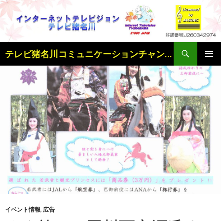
検
テレビ猪名川コミュニケーションチャンネル
索
コ
メインメ
ン
ニュー
テ
ン
ツ
へ
ス
キ
ッ
プ
イベント情報
,
広告