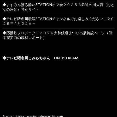
◆ますみんほろ酔いSTATIONオフ会２０２５IN鉄道の街大宮（おと
なの遠足）特別サイト
◆テレビ猪名川歌謡STATIONチャンネルでお楽しみください！２０
２６年４月２２日～
◆応援鉄プロジェクト２０２６大和鉄道まつり出展特設ページ（熊
本震災前の取材レポート）
◆テレビ猪名川こみゅちゃん ON USTREAM
Broadcast live streaming video on Ustream