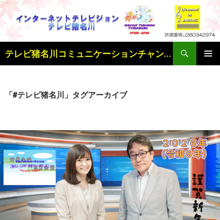
検
テレビ猪名川コミュニケーションチャンネル
索
コ
メインメ
ン
ニュー
テ
ン
「#テレビ猪名川」タグアーカイブ
ツ
へ
ス
キ
ッ
プ