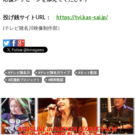
投げ銭サイトURL：
https://tvi.kas-sai.jp/
(テレビ猪名川映像制作部）
#テレビ猪名川
#テレビ猪名川ライブ
#ネット配信
#応援鉄プロジェクト
#昭和歌謡