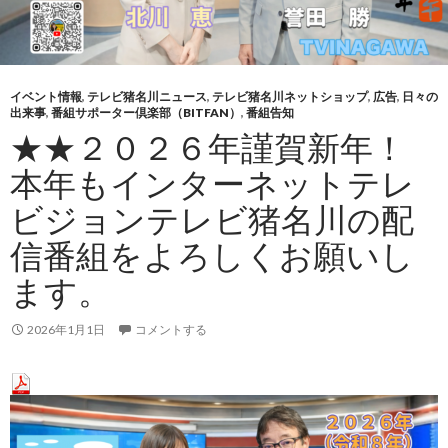
イベント情報
,
テレビ猪名川ニュース
,
テレビ猪名川ネットショップ
,
広告
,
日々の
出来事
,
番組サポーター倶楽部（BITFAN）
,
番組告知
★★２０２６年謹賀新年！
本年もインターネットテレ
ビジョンテレビ猪名川の配
信番組をよろしくお願いし
ます。
2026年1月1日
コメントする