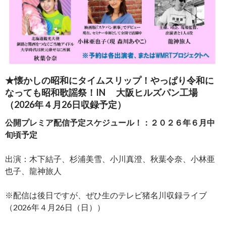
★懐かしの昭和にタイムスリップ！やっぱり令和に
なっても昭和歌謡祭！IN 大阪ヒルズパン工場
（2026年４月26日収録予定）
公開プレミア配信予定スケジュール！：２０２６年６月中
旬頃予定
出演：木下結子、杉浦美雪、小川真澄、秋葉令奈、小林亜
也子、龍神旅人
※配信は後日ですが、ぜひ生のテレビ猪名川収録ライブ
（2026年４月26日（日））