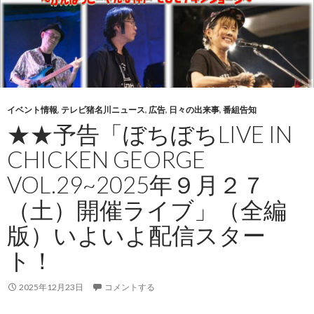
イベント情報
,
テレビ猪名川ニュース
,
広告
,
日々の出来事
,
番組告知
★★予告「ぼちぼちLIVE IN
CHICKEN GEORGE
VOL.29~2025年９月２７
（土）開催ライブ」（全編
版）いよいよ配信スター
ト！
2025年12月23日
コメントする