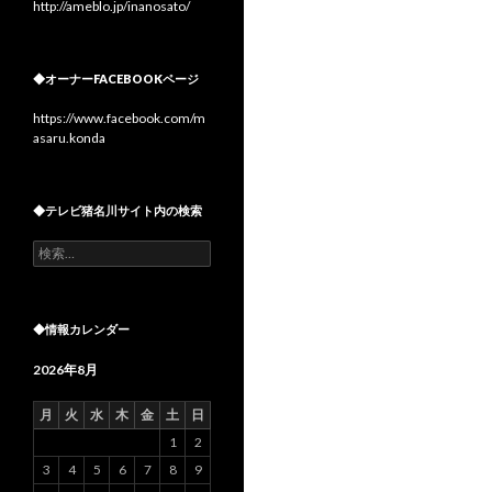
http://ameblo.jp/inanosato/
◆オーナーFACEBOOKページ
https://www.facebook.com/m
asaru.konda
◆テレビ猪名川サイト内の検索
検
索:
◆情報カレンダー
2026年8月
月
火
水
木
金
土
日
1
2
3
4
5
6
7
8
9