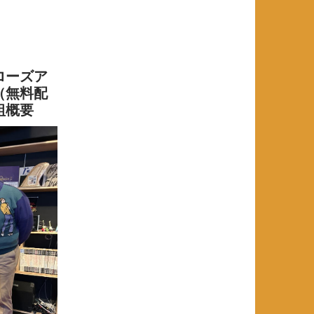
ローズア
（無料配
組概要