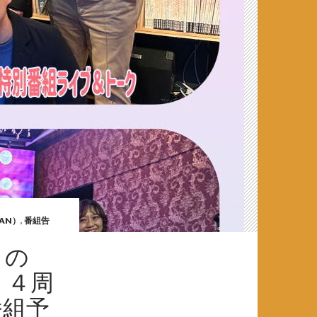
AN）
,
番組告
この
」４周
番組予