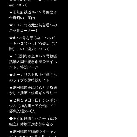
会について
★旧別府鉄道キハ２号修復資
金寄附のご案内
★I LOVE☆地元公共交通への
ご意見コーナー！
★キハ2号を守る会「ハッピ
ーキハ２号ハッピ応援団（寄
附）」のご協力について
★「旧別府鉄道キハ２号救援
活動３周年記念市民公開イベ
ント」特設ページ
★ボーカリスト坂上伊織さん
のライブ映像特設サイト
★別府鉄道をはじめとする懐
かしの播磨の鉄道ギャラリー
★２月１９日（日）シンポジ
ウム（加古川市民会館にて）
優先入場の申込
◆旧別府鉄道キハ２号（窓枠
組立）体験工房参加申込み
★別府鉄道廃線跡ウオーキン
グ（2018.2.12 祝・月）にご