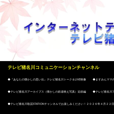
検
テレビ猪名川コミュニケーションチャンネル
索
コンテンツへスキップ
◆『あなたの懐かしの思い出』テレビ猪名川トーク＆LIVE映像
◆ますみんママの
◆テレビ猪名川アーカイブス（懐かしの鉄道映え写真）近鉄編
◆テレビ猪名川
◆テレビ猪名川歌謡STATIONチャンネルでお楽しみください！２０２６年４月２２