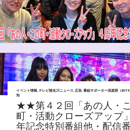
イベント情報
,
テレビ猪名川ニュース
,
広告
,
番組サポーター倶楽部（BITF
知
★★第４２回「あの人・
町・活動クローズアップ
年記念特別番組他・配信