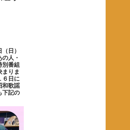
日（日）
あの人・
特別番組
決まりま
１６日に
昭和歌謡
も下記の