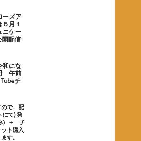
ローズア
は５月１
ュニケー
公開配信
令和にな
日 午前
ubeチ
。
すので、配
トにて) 発
み）＋ チ
ケット購入
ります。