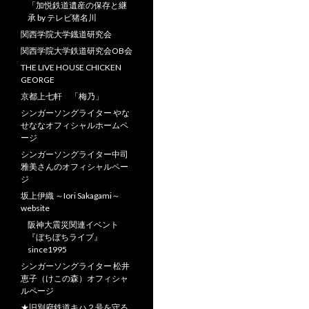
「加悦鉄道遺産の保存と継
承 by テレビ猪名川
関西学院大学鐡道研究会
関西学院大学鉄道研究会OB会
THE LIVE HOUSE CHICKEN
GEORGE
京都上七軒 「梅乃」
シンガーソングライター やな
せななオフィシャルホームペ
ージ
シンガーソングライター中司
雅美さんのオフィシャルペー
ジ
坂上伊織 ～Iori Sakagami～
website
阪神大震災関連イベント
『ぼちぼちライブ』
since1995
シンガーソングライター 松井
恵子（けこの森）オフィシャ
ルページ
★旧別府鉄道キハ２号を守る