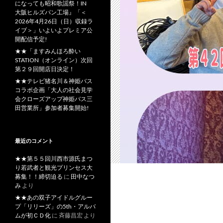
になっても昭和歌謡祭！IN
大阪ヒルズパン工場』「＜
2026年4月26日（日）収録ラ
イブ＞」いよいよプレミア公
開配信予定!
★★「ますみんほろ酔い
STATION（オンライン）次回
第２９回開店日決定！
★★テレビ猪名川＆神姫バス
コラボ企画「大人の社会見学
会クローズアップ神姫バス三
田営業所」参加者募集開始!
最近のコメント
★★第５５回川西市源氏まつ
り若武者と観光プリンセス大
募集！！締切迫る
に
田中なつ
み
より
★★あの双子アイドルグルー
プ「リリーズ」の5th・アルバ
ムが初ＣＤ化
に
斉藤昌宏
より