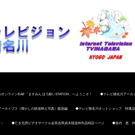
オンラインBAR 「ますみん ほろ酔いSTATION」へようこそ！
◆テレビ猪名川アーカ
アーカイブス（懐かしの鉄道映え写真）阪急編
◆テレビ猪名川ネットショップ 特選品
日～
◆亡き北摂ビデオサークル会長吉岡貞夫様追悼作品特設ページ
◆坂内 恵 