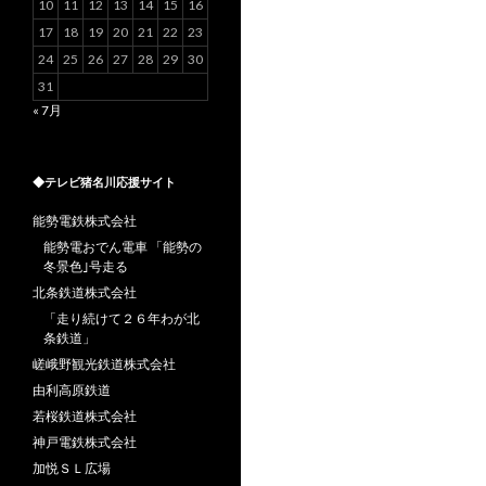
10
11
12
13
14
15
16
17
18
19
20
21
22
23
24
25
26
27
28
29
30
31
« 7月
◆テレビ猪名川応援サイト
能勢電鉄株式会社
能勢電おでん電車 「能勢の
冬景色｣号走る
北条鉄道株式会社
「走り続けて２６年わが北
条鉄道」
嵯峨野観光鉄道株式会社
由利高原鉄道
若桜鉄道株式会社
神戸電鉄株式会社
加悦ＳＬ広場