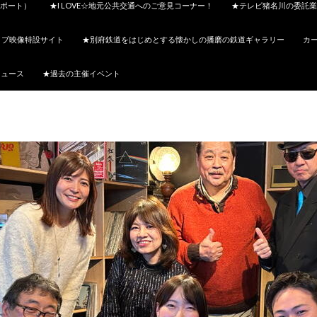
ポート）
★I LOVE☆地元公共交通へのご意見コーナー！
★テレビ猪名川の委託業
イブ映像特設サイト
★別府鉄道をはじめとする懐かしの播磨の鉄道ギャラリー
カ
ニュース
★過去の主催イベント