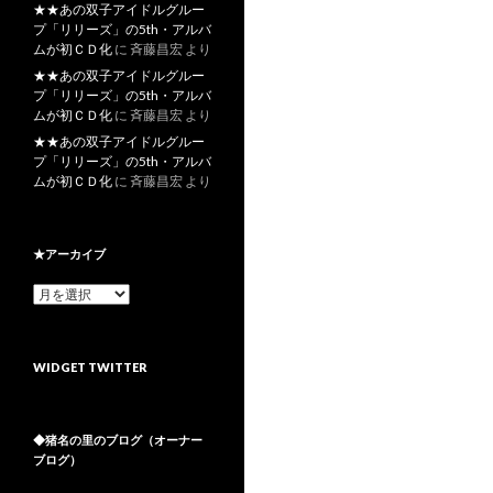
★★あの双子アイドルグルー
プ「リリーズ」の5th・アルバ
ムが初ＣＤ化
に
斉藤昌宏
より
★★あの双子アイドルグルー
プ「リリーズ」の5th・アルバ
ムが初ＣＤ化
に
斉藤昌宏
より
★★あの双子アイドルグルー
プ「リリーズ」の5th・アルバ
ムが初ＣＤ化
に
斉藤昌宏
より
★アーカイブ
★
ア
ー
カ
WIDGET TWITTER
イ
ブ
◆猪名の里のブログ（オーナー
ブログ）