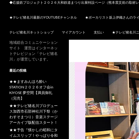
◆応援鉄プロジェクト２０２６大和鉄道まつり出展特設ページ（熊本震災前の取材レ
★テレビ猪名川最新のYOUTUBEチャンネル
★ボーカリスト坂上伊織さんのラ
テレビ猪名川ネットショップ
マイアカウント
支払い
★テレビ猪名川
地域総合コミュニケーション
サイト 運営はインターネッ
トテレビジョン「テレビ猪名
川」が運営しています。
最近の投稿
★★ますみんほろ酔い
STATION２０２６オフ会in
KIYOSE 夢空間【満員御礼
（完売】
★★テレビ猪名川プロデュー
ス加西市石部神社川下祭（か
わすそまつり）音楽ステージ
アーカイブ版配信スタート！
★★予告『懐かしの昭和にタ
イムスリップ！やっぱり令和