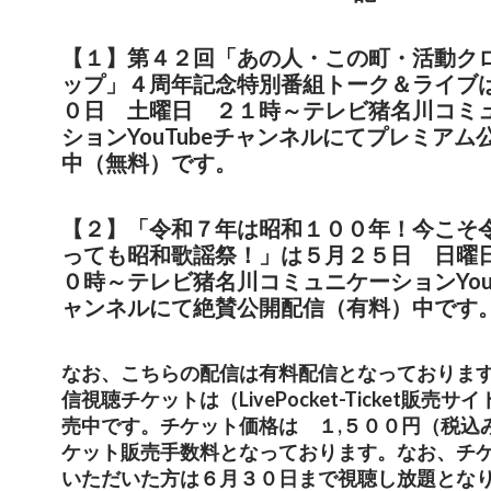
【１】第４２回「あの人・この町・活動ク
ップ」４周年記念特別番組トーク＆ライブ
０日 土曜日 ２１時～テレビ猪名川コミ
ションYouTubeチャンネルにてプレミアム
中（無料）です。
【２】「
令和７年は昭和１００年！今こそ
っても昭和歌謡祭！」は５月２５日 日曜
０時～
テレビ猪名川コミュニケーションYouT
ャンネルにて絶賛公開配信（有料）中です
なお、こちらの配信は有料配信となっておりま
信視聴チケットは（LivePocket-Ticket販売サイ
売中です。チケット価格は １,５００円（税込
ケット販売手数料となっております。なお、チ
いただいた方は６月３０日まで視聴し放題とな