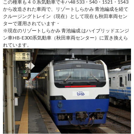
この種車も４０系気動車でキハ48 533・540・1521・1543
から改造された車両で、リゾートしらかみ 青池編成を経て
クルージングトレイン（現在）として現在も秋田車両セン
ターで運用されています・
※現在のリゾートしらかみ 青池編成 はハイブリッドエンジ
ン車HB-E300系気動車（秋田車両センター）に置き換えら
れています。