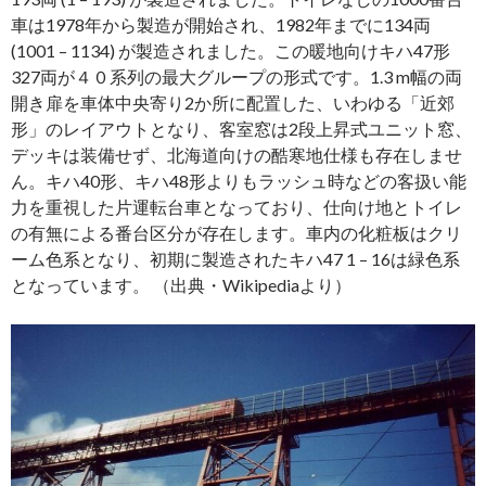
車は1978年から製造が開始され、1982年までに134両
(1001 – 1134) が製造されました。この暖地向けキハ47形
327両が４０系列の最大グループの形式です。1.3 m幅の両
開き扉を車体中央寄り2か所に配置した、いわゆる「近郊
形」のレイアウトとなり、客室窓は2段上昇式ユニット窓、
デッキは装備せず、北海道向けの酷寒地仕様も存在しませ
ん。キハ40形、キハ48形よりもラッシュ時などの客扱い能
力を重視した片運転台車となっており、仕向け地とトイレ
の有無による番台区分が存在します。車内の化粧板はクリ
ーム色系となり、初期に製造されたキハ47 1 – 16は緑色系
となっています。 （出典・Wikipediaより）