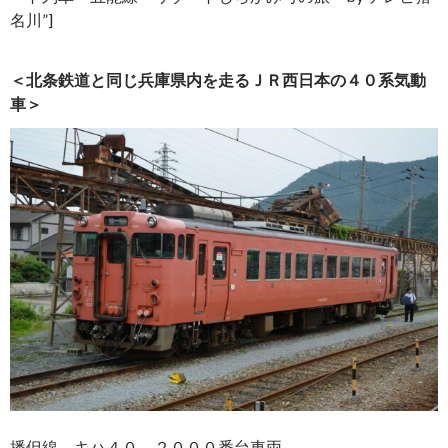
名川”]
＜北条鉄道と同じ兵庫県内を走るＪＲ西日本の４０系気動
車＞
播但線 キハ４０ ２０００番台車両