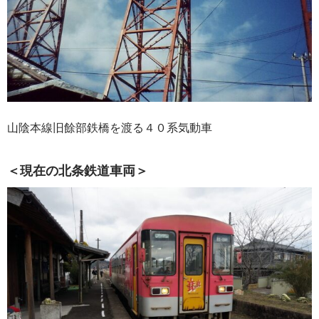
山陰本線旧餘部鉄橋を渡る４０系気動車
＜現在の北条鉄道車両＞