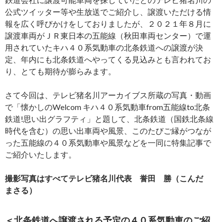
公式ツイッター等や生放送でご紹介し、譲渡いただける情
報を広く呼びかけをしておりましたが、２０２１年８月に
譲渡車両がＪＲ東日本の五能線（秋田車両センター）で運
用されていたキハ４０系気動車の北条鉄道への譲渡が決
定、年内にも北条鉄道へやってくる見込みとも言われてお
り、とても期待が膨らみます。
さて今回は、テレビ猪名川アーカイブス所蔵の写真・動画
で「懐かしのWelcom キハ４０系気動車from五能線to北条
鉄道!思い出グラフティ」と題して、北条鉄道（国鉄北条線
時代を含む）の思い出車両や風景、このたびご縁がつなが
った五能線の４０系気動車や風景などを一同に特集記事で
ご紹介いたします。
撮影写真はすべてテレビ猪名川代表 誉田 勝（こんだ
まさる）
＜北条鉄道へ譲渡される予定の４０系気動車のご紹