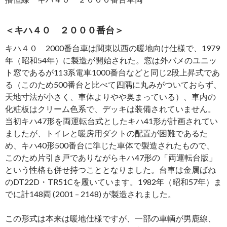
＜キハ４０ ２０００番台＞
キハ４０ 2000番台車は関東以西の暖地向け仕様で、1979
年（昭和54年）に製造が開始された。窓は外バメのユニッ
ト窓であるが113系電車1000番台などと同じ2段上昇式であ
る（このため500番台と比べて四隅に丸みがついておらず、
天地寸法が小さく、車体よりやや奥まっている）、車内の
化粧板はクリーム色系で、デッキは装備されていません。
当初キハ47形を両運転台式としたキハ41形が計画されてい
ましたが、トイレと暖房用ダクトの配置が困難であるた
め、キハ40形500番台に準じた車体で製造されたもので、
このため片引き戸でありながらキハ47形の「両運転台版」
という性格も併せ持つこととなりました。台車は金属ばね
のDT22D・TR51Cを履いています。1982年（昭和57年）ま
でに計148両 (2001 – 2148) が製造されました。
この形式は本来は暖地仕様ですが、一部の車輌が男鹿線、