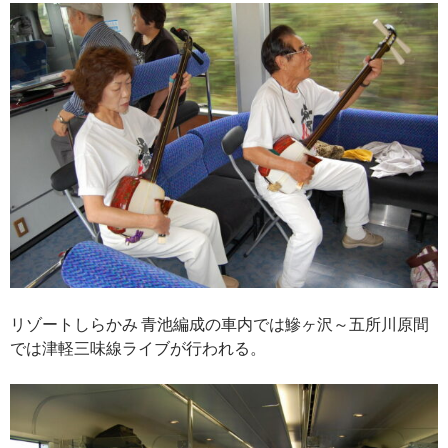
リゾートしらかみ 青池編成の車内では鰺ヶ沢～五所川原間
では津軽三味線ライブが行われる。