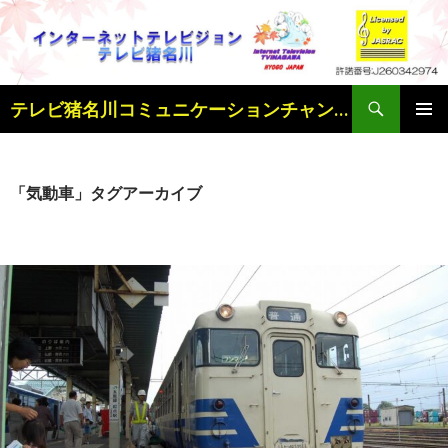
検
テレビ猪名川コミュニケーションチャンネル
索
コ
メインメ
ン
ニュー
テ
ン
「気動車」タグアーカイブ
ツ
へ
ス
キ
ッ
プ