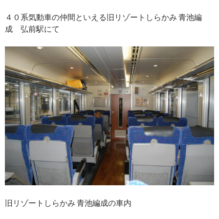
４０系気動車の仲間といえる旧リゾートしらかみ 青池編
成 弘前駅にて
旧リゾートしらかみ 青池編成の車内