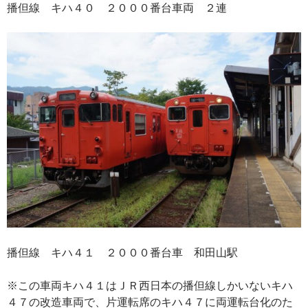
播但線 キハ４０ ２０００番台車両 ２連
播但線 キハ４１ ２０００番台車 和田山駅
※この車両キハ４１はＪＲ西日本の播但線しかいないキハ
４７の改造車両で、片運転席のキハ４７に両運転台化のた