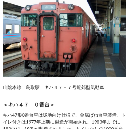
山陰本線 鳥取駅 キハ４７－７号近郊型気動車
＜キハ４７ ０番台＞
キハ47形0番台車は暖地向け仕様で、金属ばね台車装備。ト
イレ付きは1977年上期に製造が開始され、1983年までに
193両 (1 – 193) が製造されました。トイレなしの1000番台