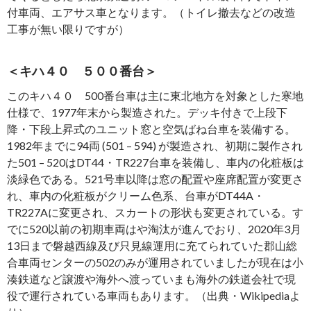
付車両、エアサス車となります。（トイレ撤去などの改造
工事が無い限りですが）
＜キハ４０ ５００番台＞
このキハ４０ 500番台車は主に東北地方を対象とした寒地
仕様で、1977年末から製造された。デッキ付きで上段下
降・下段上昇式のユニット窓と空気ばね台車を装備する。
1982年までに94両 (501 – 594) が製造され、初期に製作され
た501 – 520はDT44・TR227台車を装備し、車内の化粧板は
淡緑色である。521号車以降は窓の配置や座席配置が変更さ
れ、車内の化粧板がクリーム色系、台車がDT44A・
TR227Aに変更され、スカートの形状も変更されている。す
でに520以前の初期車両はや淘汰が進んでおり、2020年3月
13日まで磐越西線及び只見線運用に充てられていた郡山総
合車両センターの502のみが運用されていましたが現在は小
湊鉄道など譲渡や海外へ渡っていまも海外の鉄道会社で現
役で運行されている車両もあります。（出典・Wikipediaよ