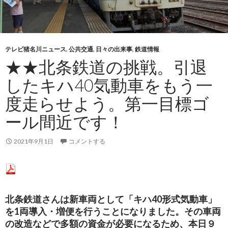
テレビ猪名川ニュース
,
公共交通
,
日々の出来事
,
鉄道情報
★★北条鉄道の挑戦。引退
したキハ40気動車をもう一
度走らせよう。第一目標ゴ
ール間近です！
2021年9月1日
コメントする
北条鉄道さんは
新車両として「キハ40形式気動車」
を1両導入・増便
を行うことになりました。その車両
の改造などで多額の資金が必要になるため、本日９