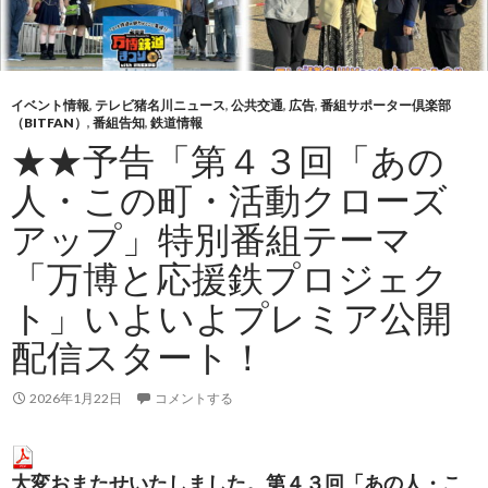
イベント情報
,
テレビ猪名川ニュース
,
公共交通
,
広告
,
番組サポーター倶楽部
（BITFAN）
,
番組告知
,
鉄道情報
★★予告「第４３回「あの
人・この町・活動クローズ
アップ」特別番組テーマ
「万博と応援鉄プロジェク
ト」いよいよプレミア公開
配信スタート！
2026年1月22日
コメントする
大変おまたせいたしました。第４３回「あの人・こ