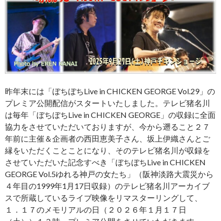
昨年末には「ぼちぼちLive in CHICKEN GEORGE Vol.29」の
プレミア公開配信がスタートいたしました。テレビ猪名川
は毎年「ぼちぼちLive in CHICKEN GEORGE」の収録に全面
協力をさせていただいておりますが、今から遡ること２７
年前に主催＆企画者の西田恵美子さん、坂上伊織さんとご
縁をいただくことことになり、そのテレビ猪名川が収録を
させていただいた記念すべき「ぼちぼちLive in CHICKEN
GEORGE Vol.5ゆれる神戸の女たち」（阪神淡路大震災から
４年目の1999年1月17日収録）のテレビ猪名川アーカイブ
スで所蔵しているライブ映像をリマスターリングして、
１．１７のメモリアルの日（２０２６年１月１７日