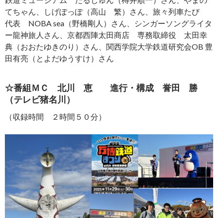
てちゃん、しげぽっぽ（高山 繁）さん、旅々列車たび
代表 NOBA sea（野橋剛人）さん、シンガーソングライタ
ー龍神旅人さん、京都西陣太田商店 専務取締役 太田幸
典（おおたゆきのり）さん、関西学院大学鉄道研究会OB 豊
田有亮（とよだゆうすけ）さん
☆番組ＭＣ 北川 恵 進行・構成 誉田 勝
（テレビ猪名川）
（収録時間 ２時間５０分）