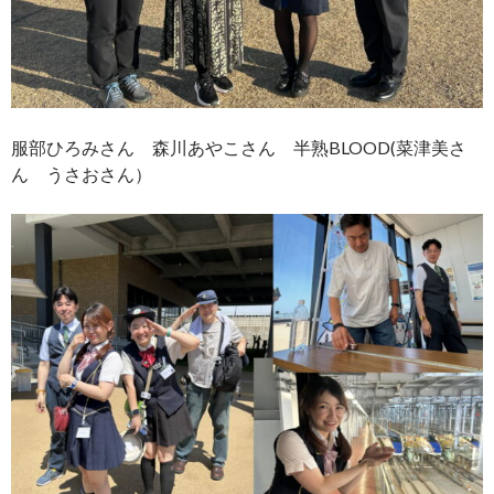
服部ひろみさん 森川あやこさん 半熟BLOOD(菜津美さ
ん うさおさん）