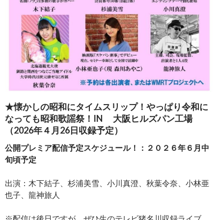
★懐かしの昭和にタイムスリップ！やっぱり令和に
なっても昭和歌謡祭！IN 大阪ヒルズパン工場
（2026年４月26日収録予定）
公開プレミア配信予定スケジュール！：２０２６年６月中
旬頃予定
出演：木下結子、杉浦美雪、小川真澄、秋葉令奈、小林亜
也子、龍神旅人
※配信は後日ですが、ぜひ生のテレビ猪名川収録ライブ