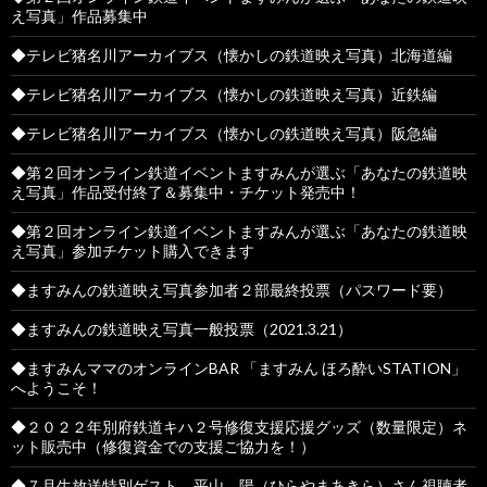
え写真」作品募集中
◆テレビ猪名川アーカイブス（懐かしの鉄道映え写真）北海道編
◆テレビ猪名川アーカイブス（懐かしの鉄道映え写真）近鉄編
◆テレビ猪名川アーカイブス（懐かしの鉄道映え写真）阪急編
◆第２回オンライン鉄道イベントますみんが選ぶ「あなたの鉄道映
え写真」作品受付終了＆募集中・チケット発売中！
◆第２回オンライン鉄道イベントますみんが選ぶ「あなたの鉄道映
え写真」参加チケット購入できます
◆ますみんの鉄道映え写真参加者２部最終投票（パスワード要）
◆ますみんの鉄道映え写真一般投票（2021.3.21）
◆ますみんママのオンラインBAR 「ますみん ほろ酔いSTATION」
へようこそ！
◆２０２２年別府鉄道キハ２号修復支援応援グッズ（数量限定）ネ
ット販売中（修復資金での支援ご協力を！）
◆７月生放送特別ゲスト 平山 陽（ひらやまあきら）さん視聴者