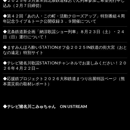
◆２０２５年３月第８回北条鉄道様おでん列車参加ご希望先行申し
込み（２月７日締切）
◆第４２回「あの人・この町・活動クローズアップ」特別番組４周
年記念ライブ＆トーク公開収録３．９開催について
◆北条鉄道新企画「納涼歌謡ショー列車」８月２３日（土）・２４
日（日）運行について！
◆ますみんほろ酔いSTATIONオフ会２０２５IN鉄道の街大宮（おと
なの遠足）特別サイト
◆テレビ猪名川歌謡STATIONチャンネルでお楽しみください！２０
２６年４月２２日～
◆応援鉄プロジェクト２０２６大和鉄道まつり出展特設ページ（熊
本震災前の取材レポート）
◆テレビ猪名川こみゅちゃん ON USTREAM