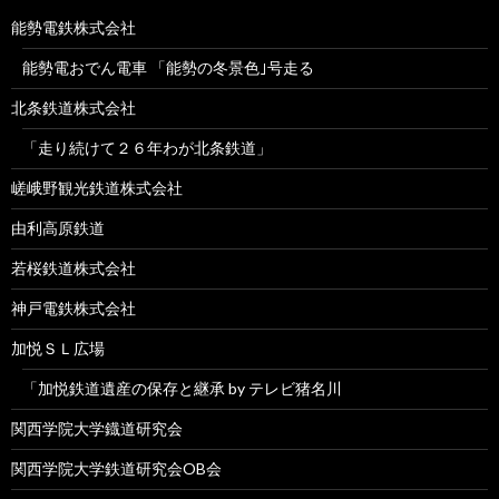
能勢電鉄株式会社
能勢電おでん電車 「能勢の冬景色｣号走る
北条鉄道株式会社
「走り続けて２６年わが北条鉄道」
嵯峨野観光鉄道株式会社
由利高原鉄道
若桜鉄道株式会社
神戸電鉄株式会社
加悦ＳＬ広場
「加悦鉄道遺産の保存と継承 by テレビ猪名川
関西学院大学鐡道研究会
関西学院大学鉄道研究会OB会