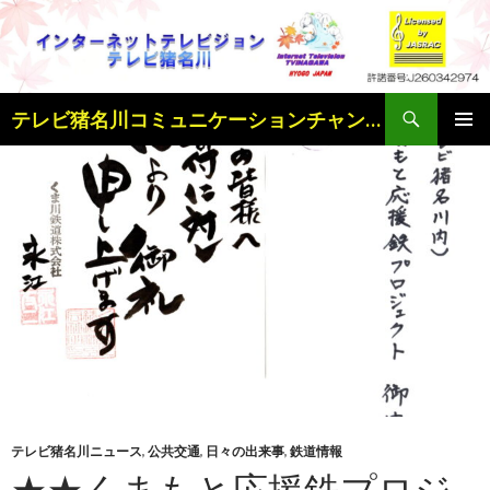
検
テレビ猪名川コミュニケーションチャンネル
索
コ
メインメ
ン
ニュー
テ
ン
ツ
へ
ス
キ
ッ
プ
テレビ猪名川ニュース
,
公共交通
,
日々の出来事
,
鉄道情報
★★くまもと応援鉄プロジ