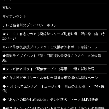
支払い
マイアカウント
テレビ猪名川のプライバシーポリシー
★７・２１有志でめぐる廃線跡シリーズ別府鉄道 野口線 編 特
設ページ
キハ２号修復救援プロジェクトご支援者芳名ボード確認ページ
◆音楽ライブイベント『第１回応援鉄音楽祭２０２０ｉｎ神鉄沿
線』
◆テレビ猪名川ライブ配信サービス（専用生中継）試験放送
◆亡き北摂ビデオサークル会長吉岡貞夫様追悼作品特設ページ
◆ ～おうちでエンタメ！ミュージカル「川西の金太郎」～（特別配
信）
◆『あなたの懐かしの思い出』テレビ猪名川トーク＆LIVE映像
◆第２回オンライン鉄道イベントますみんが選ぶ「あなたの鉄道映