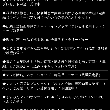
プレゼント申込（受付中）
◆緑豊農場様とテレビ猪名川との共同企画による今回の番組限定商
品（ラベンダーポプリ付じゃがいもの詰め合わせセット）
◆伝統工芸品西陣織ブルートレイングッズ（テレビ猪名川ネットシ
ョップ新発売）
◆坂内 恵 作品で巡る魅力の会津路ギャラリービュー
◆２０２２年ますみんほろ酔いSTATION東京オフ会（9/10）参加者
ご希望お伺い
◆番組２周年記念！「秋の京都・廃線跡と旧街道を歩く京都～大津
編」歩き旅参加申し込み（キャッシュレス専用）
◆テレビ猪名川ネットショップ 特選品コーナー（数量限定品）
◆くまもと応援鉄プロジェクト「鉄道と沿線に経済効果＆笑顔」リ
ベンジご支援・リターン受付専用サイト開設中！
◆ますみんママのオンラインBAR 「ますみん ほろ酔いSTATION」
へようこそ！