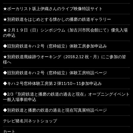
★ボーカリスト坂上伊織さんのライブ映像特設サイト
★別府鉄道をはじめとする懐かしの播磨の鉄道ギャラリー
★２月１９日（日）シンポジウム（加古川市民会館にて）優先入場
の申込
◆旧別府鉄道キハ２号（窓枠組立）体験工房参加申込み
★別府鉄道廃線跡ウオーキング（2018.2.12 祝・月）にご参加の皆
様へ
◆旧別府鉄道キハ２号（窓枠組立）体験工房特設ページ
◆キハ２号窓枠体験工房第２弾11/10～11参加申込み
◆2/3『別府鉄道と播磨の鉄道の過去と現在』オープニングイベント
一般入場事前申込
◆別府鉄道と播磨の鉄道の過去と現在写真展特設ページ
テレビ猪名川ネットショップ
カート