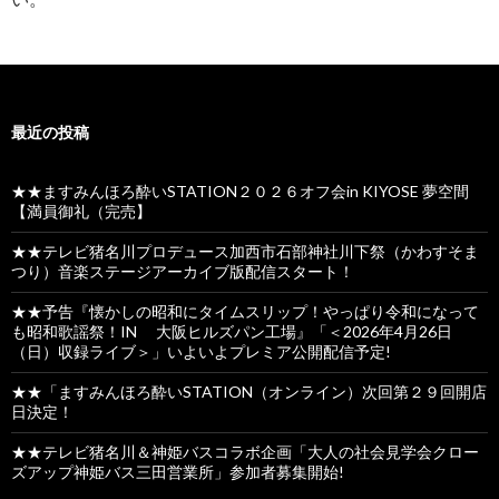
最近の投稿
★★ますみんほろ酔いSTATION２０２６オフ会in KIYOSE 夢空間
【満員御礼（完売】
★★テレビ猪名川プロデュース加西市石部神社川下祭（かわすそま
つり）音楽ステージアーカイブ版配信スタート！
★★予告『懐かしの昭和にタイムスリップ！やっぱり令和になって
も昭和歌謡祭！IN 大阪ヒルズパン工場』「＜2026年4月26日
（日）収録ライブ＞」いよいよプレミア公開配信予定!
★★「ますみんほろ酔いSTATION（オンライン）次回第２９回開店
日決定！
★★テレビ猪名川＆神姫バスコラボ企画「大人の社会見学会クロー
ズアップ神姫バス三田営業所」参加者募集開始!