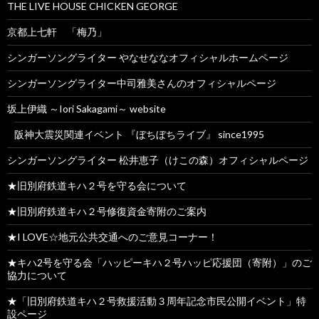
THE LIVE HOUSE CHICKEN GEORGE
京都上七軒 「梅乃」
シンガーソングライター やなせななオフィシャルホームページ
シンガーソングライター中司雅美さんのオフィシャルページ
坂上伊織 ～Iori Sakagami～ website
阪神大震災関連イベント 『ぼちぼちライブ』 since1995
シンガーソングライター 松井恵子（けこの森）オフィシャルページ
★旧別府鉄道キハ２号を守る会について
★旧別府鉄道キハ２号修復資金寄附のご案内
★I LOVE☆地元公共交通へのご意見コーナー！
★キハ2号を守る会「ハッピーキハ２号ハッピ応援団（寄附）」のご
協力について
★「旧別府鉄道キハ２号救援活動３周年記念市民公開イベント」特
設ページ