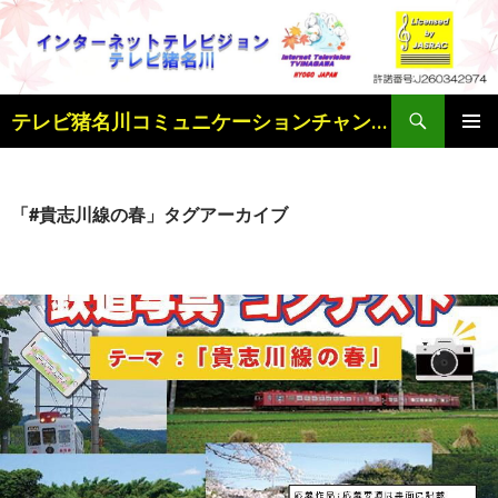
検
テレビ猪名川コミュニケーションチャンネル
索
コ
メインメ
ン
ニュー
テ
ン
「#貴志川線の春」タグアーカイブ
ツ
へ
ス
キ
ッ
プ