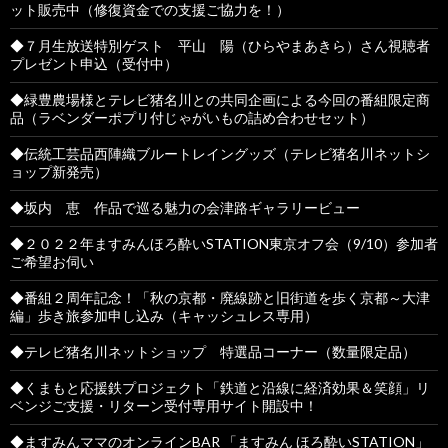
ット販売中（修復資金での支援ご協力を！）
◆７月生放送特別ゲスト 平山 陽（ひらやまあきら）さん視聴者
プレゼント申込（受付中）
◆緑豊農場様とテレビ猪名川との共同企画による今回の番組限定商
品（ラベンダーポプリ付じゃがいもの詰め合わせセット）
◆伝統工芸品西陣織ブルートレイングッズ（テレビ猪名川ネットシ
ョップ新発売）
◆坂内 恵 作品で巡る魅力の会津路ギャラリービュー
◆２０２２年ますみんほろ酔いSTATION東京オフ会（9/10）参加者
ご希望お伺い
◆番組２周年記念！「秋の京都・廃線跡と旧街道を歩く京都～大津
編」歩き旅参加申し込み（キャッシュレス専用）
◆テレビ猪名川ネットショップ 特選品コーナー（数量限定品）
◆くまもと応援鉄プロジェクト「鉄道と沿線に経済効果＆笑顔」リ
ベンジご支援・リターン受付専用サイト開設中！
◆ますみんママのオンラインBAR 「ますみん ほろ酔いSTATION」