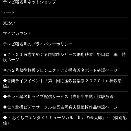
テレビ猪名川ネットショップ
カート
支払い
マイアカウント
テレビ猪名川のプライバシーポリシー
★７・２１有志でめぐる廃線跡シリーズ別府鉄道 野口線 編 特
設ページ
キハ２号修復救援プロジェクトご支援者芳名ボード確認ページ
◆音楽ライブイベント『第１回応援鉄音楽祭２０２０ｉｎ神鉄沿
線』
◆テレビ猪名川ライブ配信サービス（専用生中継）試験放送
◆亡き北摂ビデオサークル会長吉岡貞夫様追悼作品特設ページ
◆ ～おうちでエンタメ！ミュージカル「川西の金太郎」～（特別配
信）