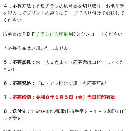
４．応募方法：
募集チラシの応募票を切り取り、お名前等
を記入してプリントの裏面にテープで貼り付けて郵送して
ください
応募票はＰＤＦ
チラシ両面印刷用5
ダウンロードください。
＊応募作品は返却いたしません
５．応募点数：
お一人３点まで（応募票はコピーしてくだ
さい）
６．応募資格：
プロ・アマ問わず誰でも応募可能
７．
応募締切：令和８年６月５日（金）当日消印有効
８．送付先：
〒640-8319和歌山市手平２－１－２和歌山ビ
ッグ愛９Ｆ