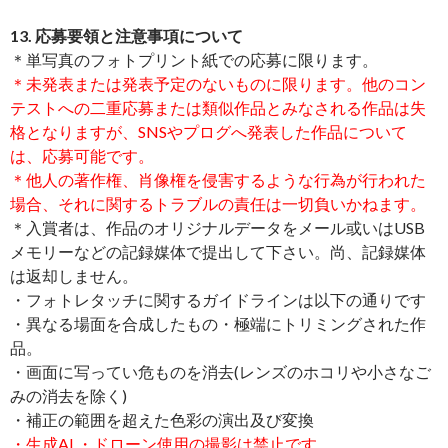
13. 応募要領と注意事項について
＊単写真のフォトプリント紙での応募に限ります。
＊未発表または発表予定のないものに限ります。他のコン
テストへの二重応募または類似作品とみなされる作品は失
格となりますが、SNSやプログへ発表した作品について
は、応募可能です。
＊他人の著作権、肖像権を侵害するような行為が行われた
場合、それに関するトラブルの責任は一切負いかねます。
＊入賞者は、作品のオリジナルデータをメール或いはUSB
メモリーなどの記録媒体で提出して下さい。尚、記録媒体
は返却しません。
・フォトレタッチに関するガイドラインは以下の通りです
・異なる場面を合成したもの・極端にトリミングされた作
品。
・画面に写ってい危ものを消去(レンズのホコリや小さなご
みの消去を除く)
・補正の範囲を超えた色彩の演出及び変換
・生成AI ・ドローン使用の撮影は禁止です