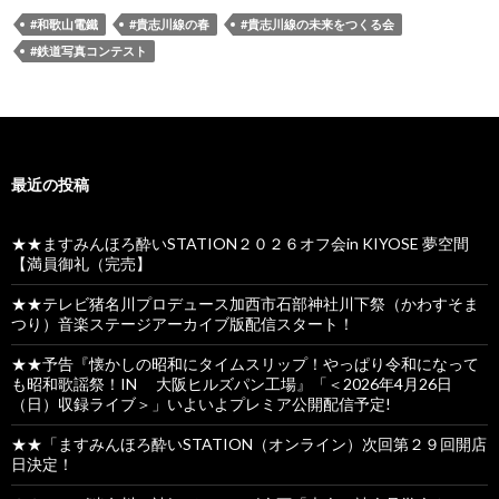
#和歌山電鐵
#貴志川線の春
#貴志川線の未来をつくる会
#鉄道写真コンテスト
最近の投稿
★★ますみんほろ酔いSTATION２０２６オフ会in KIYOSE 夢空間
【満員御礼（完売】
★★テレビ猪名川プロデュース加西市石部神社川下祭（かわすそま
つり）音楽ステージアーカイブ版配信スタート！
★★予告『懐かしの昭和にタイムスリップ！やっぱり令和になって
も昭和歌謡祭！IN 大阪ヒルズパン工場』「＜2026年4月26日
（日）収録ライブ＞」いよいよプレミア公開配信予定!
★★「ますみんほろ酔いSTATION（オンライン）次回第２９回開店
日決定！