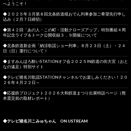
へようこそ！
◆２０２５年３月第８回北条鉄道様おでん列車参加ご希望先行申し
込み（２月７日締切）
◆第４２回「あの人・この町・活動クローズアップ」特別番組４周
年記念ライブ＆トーク公開収録３．９開催について
◆北条鉄道新企画「納涼歌謡ショー列車」８月２３日（土）・２４
日（日）運行について！
◆ますみんほろ酔いSTATIONオフ会２０２５IN鉄道の街大宮（おと
なの遠足）特別サイト
◆テレビ猪名川歌謡STATIONチャンネルでお楽しみください！２０
２６年４月２２日～
◆応援鉄プロジェクト２０２６大和鉄道まつり出展特設ページ（熊
本震災前の取材レポート）
◆テレビ猪名川こみゅちゃん ON USTREAM