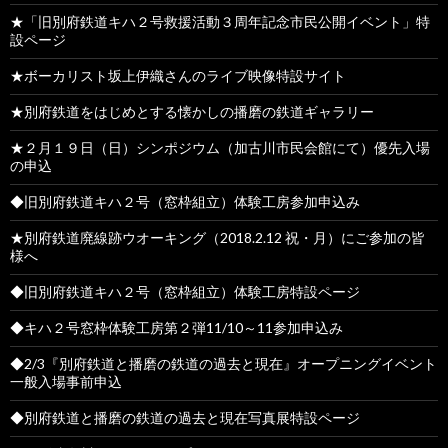
★「旧別府鉄道キハ２号救援活動３周年記念市民公開イベント」特
設ページ
★ボーカリスト坂上伊織さんのライブ映像特設サイト
★別府鉄道をはじめとする懐かしの播磨の鉄道ギャラリー
★２月１９日（日）シンポジウム（加古川市民会館にて）優先入場
の申込
◆旧別府鉄道キハ２号（窓枠組立）体験工房参加申込み
★別府鉄道廃線跡ウオーキング（2018.2.12 祝・月）にご参加の皆
様へ
◆旧別府鉄道キハ２号（窓枠組立）体験工房特設ページ
◆キハ２号窓枠体験工房第２弾11/10～11参加申込み
◆2/3『別府鉄道と播磨の鉄道の過去と現在』オープニングイベント
一般入場事前申込
◆別府鉄道と播磨の鉄道の過去と現在写真展特設ページ