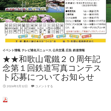
イベント情報
,
テレビ猪名川ニュース
,
公共交通
,
広告
,
鉄道情報
★★和歌山電鐵２０周年記
念第１回鉄道写真コンテス
ト応募についてお知らせ
2026年3月12日
コメントする