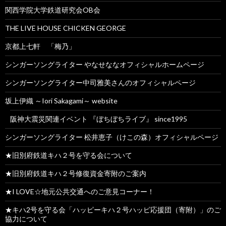
関西学院大学鉄道研究会OB会
THE LIVE HOUSE CHICKEN GEORGE
京都上七軒 「梅乃」
シンガーソングライター やなせななオフィシャルホームページ
シンガーソングライター中司雅美さんのオフィシャルページ
坂上伊織 ～Iori Sakagami～ website
阪神大震災関連イベント 『ぼちぼちライブ』 since1995
シンガーソングライター 松井恵子（けこの森）オフィシャルページ
★旧別府鉄道キハ２号を守る会について
★旧別府鉄道キハ２号修復資金寄附のご案内
★I LOVE☆地元公共交通へのご意見コーナー！
★キハ2号を守る会「ハッピーキハ２号ハッピ応援団（寄附）」のご
協力について