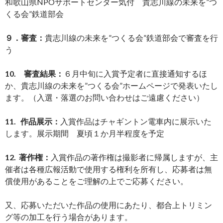
和歌山県NPOサポートセンター気付 貴志川線の未来を”つ
くる会”鉄道部会
９．審査：
貴志川線の未来を”つくる会”鉄道部会で審査を行
う
10. 審査結果：
６月中旬に入賞予定者に直接通知するほ
か、貴志川線の未来を”つくる会”ホームページで発表いたし
ます。（入選・落選のお問い合わせはご遠慮ください）
11. 作品展示：
入賞作品はチャギントン電車内に展示いた
します。展示期間 夏頃１か月半程度を予定
12. 著作権：
入賞作品の著作権は撮影者に帰属しますが、主
催者は各種広報活動で使用する権利を所有し、応募者は無
償使用があることをご理解の上でご応募ください。
又、応募いただいた作品の使用にあたり、都合上トリミン
グ等の加工を行う場合があります。