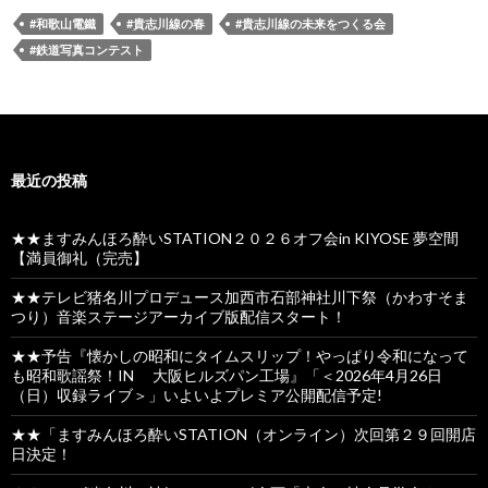
#和歌山電鐵
#貴志川線の春
#貴志川線の未来をつくる会
#鉄道写真コンテスト
最近の投稿
★★ますみんほろ酔いSTATION２０２６オフ会in KIYOSE 夢空間
【満員御礼（完売】
★★テレビ猪名川プロデュース加西市石部神社川下祭（かわすそま
つり）音楽ステージアーカイブ版配信スタート！
★★予告『懐かしの昭和にタイムスリップ！やっぱり令和になって
も昭和歌謡祭！IN 大阪ヒルズパン工場』「＜2026年4月26日
（日）収録ライブ＞」いよいよプレミア公開配信予定!
★★「ますみんほろ酔いSTATION（オンライン）次回第２９回開店
日決定！