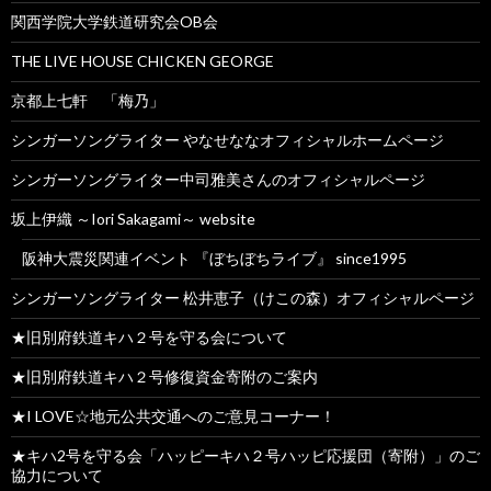
関西学院大学鉄道研究会OB会
THE LIVE HOUSE CHICKEN GEORGE
京都上七軒 「梅乃」
シンガーソングライター やなせななオフィシャルホームページ
シンガーソングライター中司雅美さんのオフィシャルページ
坂上伊織 ～Iori Sakagami～ website
阪神大震災関連イベント 『ぼちぼちライブ』 since1995
シンガーソングライター 松井恵子（けこの森）オフィシャルページ
★旧別府鉄道キハ２号を守る会について
★旧別府鉄道キハ２号修復資金寄附のご案内
★I LOVE☆地元公共交通へのご意見コーナー！
★キハ2号を守る会「ハッピーキハ２号ハッピ応援団（寄附）」のご
協力について