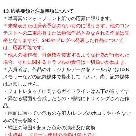
13. 応募要領と注意事項について
＊単写真のフォトプリント紙での応募に限ります。
＊未発表または発表予定のないものに限ります。他のコン
テストへの二重応募または類似作品とみなされる作品は失
格となりますが、SNSやプログへ発表した作品について
は、応募可能です。
＊他人の著作権、肖像権を侵害するような行為が行われた
場合、それに関するトラブルの責任は一切負いかねます。
＊入賞者は、作品のオリジナルデータをメール或いはUSB
メモリーなどの記録媒体で提出して下さい。尚、記録媒体
は返却しません。
・フォトレタッチに関するガイドラインは以下の通りです
・異なる場面を合成したもの・極端にトリミングされた作
品。
・画面に写ってい危ものを消去(レンズのホコリや小さなご
みの消去を除く)
・補正の範囲を超えた色彩の演出及び変換
・生成AI ・ドローン使用の撮影は禁止です