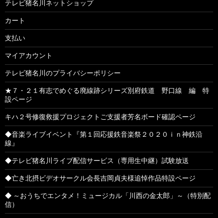
テレビ猪名川ネットショップ
カート
支払い
マイアカウント
テレビ猪名川のプライバシーポリシー
★７・２１有志でめぐる廃線跡シリーズ別府鉄道 野口線 編 特
設ページ
キハ２号修復救援プロジェクトご支援者芳名ボード確認ページ
◆音楽ライブイベント『第１回応援鉄音楽祭２０２０ｉｎ神鉄沿
線』
◆テレビ猪名川ライブ配信サービス（専用生中継）試験放送
◆亡き北摂ビデオサークル会長吉岡貞夫様追悼作品特設ページ
◆ ～おうちでエンタメ！ミュージカル「川西の金太郎」～（特別配
信）