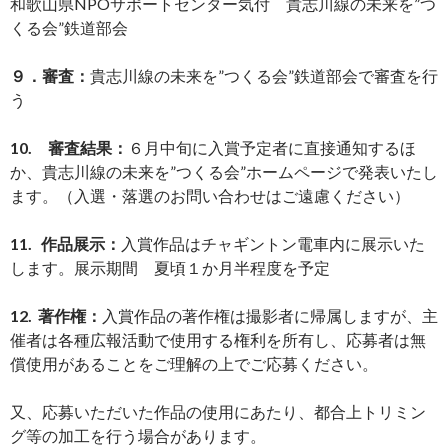
和歌山県NPOサポートセンター気付 貴志川線の未来を”つ
くる会”鉄道部会
９．審査：
貴志川線の未来を”つくる会”鉄道部会で審査を行
う
10. 審査結果：
６月中旬に入賞予定者に直接通知するほ
か、貴志川線の未来を”つくる会”ホームページで発表いたし
ます。（入選・落選のお問い合わせはご遠慮ください）
11. 作品展示：
入賞作品はチャギントン電車内に展示いた
します。展示期間 夏頃１か月半程度を予定
12. 著作権：
入賞作品の著作権は撮影者に帰属しますが、主
催者は各種広報活動で使用する権利を所有し、応募者は無
償使用があることをご理解の上でご応募ください。
又、応募いただいた作品の使用にあたり、都合上トリミン
グ等の加工を行う場合があります。