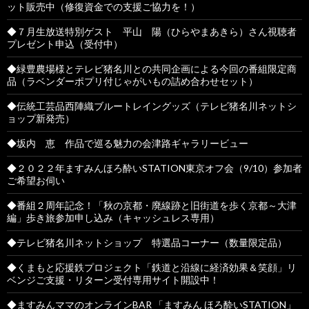
ット販売中（修復資金での支援ご協力を！）
◆７月生放送特別ゲスト 平山 陽（ひらやまあきら）さん視聴者
プレゼント申込（受付中）
◆緑豊農場様とテレビ猪名川との共同企画による今回の番組限定商
品（ラベンダーポプリ付じゃがいもの詰め合わせセット）
◆伝統工芸品西陣織ブルートレイングッズ（テレビ猪名川ネットシ
ョップ新発売）
◆坂内 恵 作品で巡る魅力の会津路ギャラリービュー
◆２０２２年ますみんほろ酔いSTATION東京オフ会（9/10）参加者
ご希望お伺い
◆番組２周年記念！「秋の京都・廃線跡と旧街道を歩く京都～大津
編」歩き旅参加申し込み（キャッシュレス専用）
◆テレビ猪名川ネットショップ 特選品コーナー（数量限定品）
◆くまもと応援鉄プロジェクト「鉄道と沿線に経済効果＆笑顔」リ
ベンジご支援・リターン受付専用サイト開設中！
◆ますみんママのオンラインBAR 「ますみん ほろ酔いSTATION」