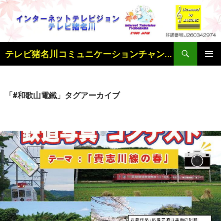
検
テレビ猪名川コミュニケーションチャンネル
索
コ
メインメ
ン
ニュー
テ
ン
「#和歌山電鐵」タグアーカイブ
ツ
へ
ス
キ
ッ
プ