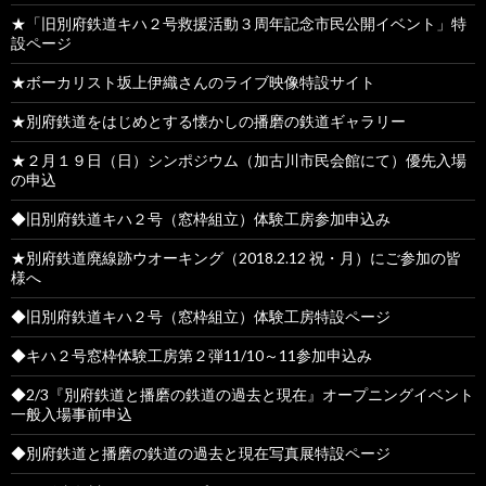
★「旧別府鉄道キハ２号救援活動３周年記念市民公開イベント」特
設ページ
★ボーカリスト坂上伊織さんのライブ映像特設サイト
★別府鉄道をはじめとする懐かしの播磨の鉄道ギャラリー
★２月１９日（日）シンポジウム（加古川市民会館にて）優先入場
の申込
◆旧別府鉄道キハ２号（窓枠組立）体験工房参加申込み
★別府鉄道廃線跡ウオーキング（2018.2.12 祝・月）にご参加の皆
様へ
◆旧別府鉄道キハ２号（窓枠組立）体験工房特設ページ
◆キハ２号窓枠体験工房第２弾11/10～11参加申込み
◆2/3『別府鉄道と播磨の鉄道の過去と現在』オープニングイベント
一般入場事前申込
◆別府鉄道と播磨の鉄道の過去と現在写真展特設ページ