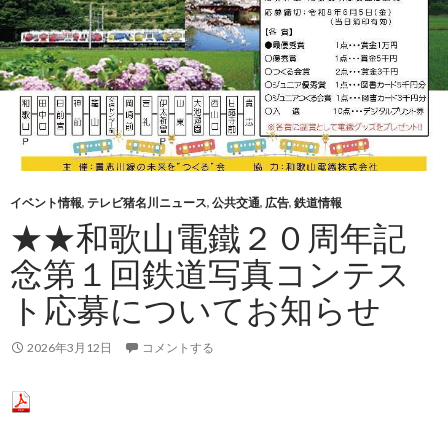
イベント情報
,
テレビ猪名川ニュース
,
公共交通
,
広告
,
鉄道情報
★★和歌山電鐵２０周年記
念第１回鉄道写真コンテス
ト応募についてお知らせ
2026年3月12日
コメントする