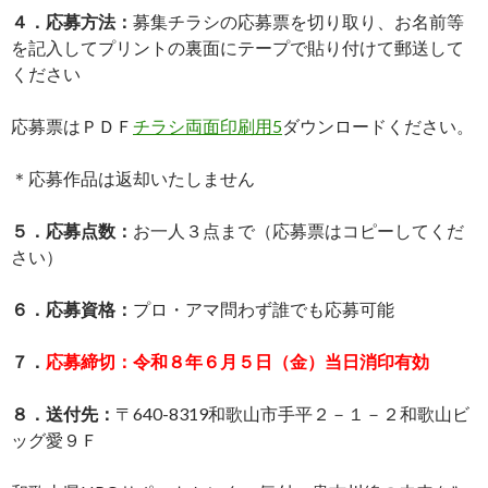
４．応募方法：
募集チラシの応募票を切り取り、お名前等
を記入してプリントの裏面にテープで貼り付けて郵送して
ください
応募票はＰＤＦ
チラシ両面印刷用5
ダウンロードください。
＊応募作品は返却いたしません
５．応募点数：
お一人３点まで（応募票はコピーしてくだ
さい）
６．応募資格：
プロ・アマ問わず誰でも応募可能
７．
応募締切：令和８年６月５日（金）当日消印有効
８．送付先：
〒640-8319和歌山市手平２－１－２和歌山ビ
ッグ愛９Ｆ