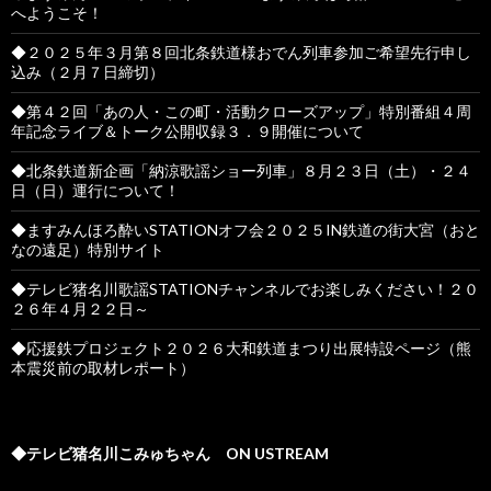
へようこそ！
◆２０２５年３月第８回北条鉄道様おでん列車参加ご希望先行申し
込み（２月７日締切）
◆第４２回「あの人・この町・活動クローズアップ」特別番組４周
年記念ライブ＆トーク公開収録３．９開催について
◆北条鉄道新企画「納涼歌謡ショー列車」８月２３日（土）・２４
日（日）運行について！
◆ますみんほろ酔いSTATIONオフ会２０２５IN鉄道の街大宮（おと
なの遠足）特別サイト
◆テレビ猪名川歌謡STATIONチャンネルでお楽しみください！２０
２６年４月２２日～
◆応援鉄プロジェクト２０２６大和鉄道まつり出展特設ページ（熊
本震災前の取材レポート）
◆テレビ猪名川こみゅちゃん ON USTREAM