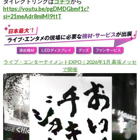
ダイレクトリンクは
コチラ
から
https://youtu.be/pgDMDGbmf1c?
si=21meAdr8miMI9ttT
ライブ・エンターテイメントEXPO｜2026年1月 幕張メッセ
で開催