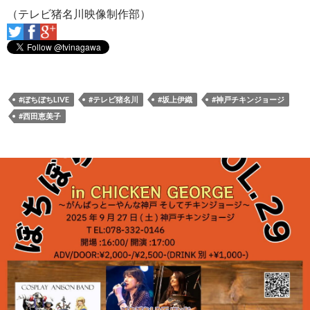
（テレビ猪名川映像制作部）
#ぼちぼちLIVE
#テレビ猪名川
#坂上伊織
#神戸チキンジョージ
#西田恵美子