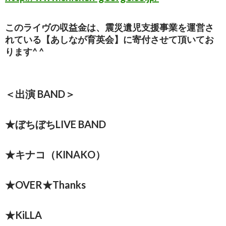
このライヴの収益金は、震災遺児支援事業を運営さ
れている【あしなが育英会】に寄付させて頂いてお
ります^ ^
＜出演 BAND＞
★ぼちぼちLIVE BAND
★キナコ（KINAKO）
★OVER★Thanks
★KiLLA