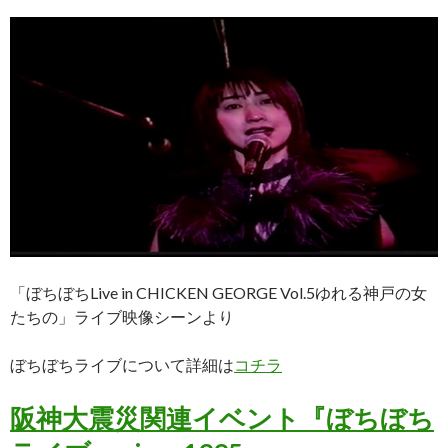
「ぼちぼちLive in CHICKEN GEORGE Vol.5ゆれる神戸の女
たちの」ライブ映像シーンより
ぼちぼちライブについて詳細は
コチラ
阪神大震災関連イベント
『ぼちぼち