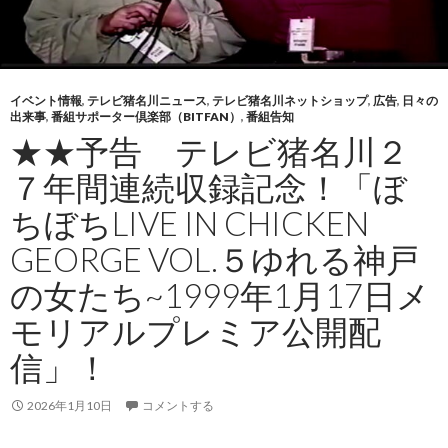
イベント情報
,
テレビ猪名川ニュース
,
テレビ猪名川ネットショップ
,
広告
,
日々の
出来事
,
番組サポーター倶楽部（BITFAN）
,
番組告知
★★予告 テレビ猪名川２
７年間連続収録記念！「ぼ
ちぼちLIVE IN CHICKEN
GEORGE VOL.５ゆれる神戸
の女たち~1999年1月17日メ
モリアルプレミア公開配
信」！
2026年1月10日
コメントする