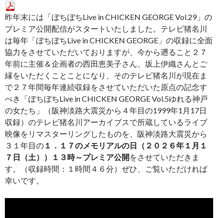
昨年末には「ぼちぼちLive in CHICKEN GEORGE Vol.29」の
プレミア公開配信がスタートいたしました。テレビ猪名川
は毎年「ぼちぼちLive in CHICKEN GEORGE」の収録に全面
協力をさせていただいておりますが、今から遡ること２７
年前に主催＆企画者の西田恵美子さん、坂上伊織さんとご
縁をいただくことことになり、そのテレビ猪名川が現在ま
で２７年間毎年連続収録をさせていただいた原点の記念す
べき「ぼちぼちLive in CHICKEN GEORGE Vol.5ゆれる神戸
の女たち」（阪神淡路大震災から４年目の1999年1月17日
収録）のテレビ猪名川アーカイブスで所蔵しているライブ
映像をリマスターリングしたものを、阪神淡路大震災から
３１年目の
１．１７のメモリアルの日（２０２６年１月１
７日（土））１３時～プレミア公開
をさせていただきま
す。（収録時間：１時間４６分）ぜひ、ご覧いただければ
幸いです。