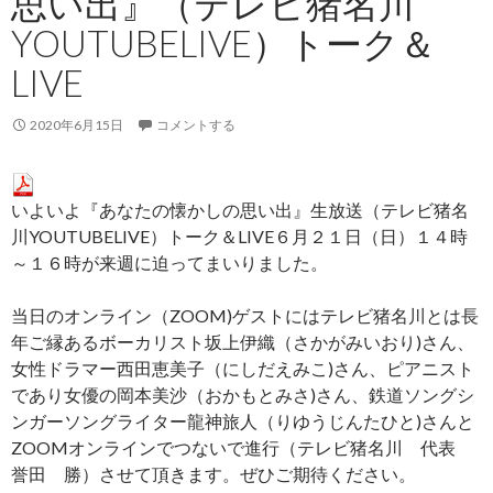
思い出』（テレビ猪名川
YOUTUBELIVE）トーク＆
LIVE
2020年6月15日
コメントする
いよいよ『あなたの懐かしの思い出』生放送（テレビ猪名
川YOUTUBELIVE）トーク＆LIVE６月２１日（日）１４時
～１６時が来週に迫ってまいりました。
当日のオンライン（ZOOM)ゲストにはテレビ猪名川とは長
年ご縁あるボーカリスト坂上伊織（さかがみいおり)さん、
女性ドラマー西田恵美子（にしだえみこ)さん、ピアニスト
であり女優の岡本美沙（おかもとみさ)さん、鉄道ソングシ
ンガーソングライター龍神旅人（りゆうじんたひと)さんと
ZOOMオンラインでつないで進行（テレビ猪名川 代表
誉田 勝）させて頂きます。ぜひご期待ください。