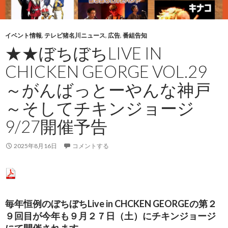
イベント情報
,
テレビ猪名川ニュース
,
広告
,
番組告知
★★ぼちぼちLIVE IN
CHICKEN GEORGE VOL.29
～がんばっとーやんな神戸
～そしてチキンジョージ
9/27開催予告
2025年8月16日
コメントする
毎年恒例のぼちぼちLive in CHCKEN GEORGEの第２
９回目が今年も９月２７日（土）にチキンジョージ
にて開催されます。