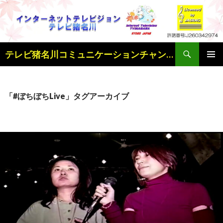
検
テレビ猪名川コミュニケーションチャンネル
索
コ
メインメ
ン
ニュー
テ
ン
「#ぼちぼちLive」タグアーカイブ
ツ
へ
ス
キ
ッ
プ