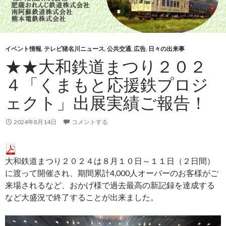
イベント情報
,
テレビ猪名川ニュース
,
公共交通
,
広告
,
日々の出来事
★★大和鉄道まつり２０２
４「くまもと応援鉄プロジ
ェクト」出展実績ご報告！
2024年8月14日
コメントする
大和鉄道まつり２０２４は８月１０日～１１日（２日間）
に渡って開催され、期間累計4,000人オーバーのお客様がご
来場されるなど、おかげ様で過去最高の新記録を達成する
など大盛況で終了することが出来ました。