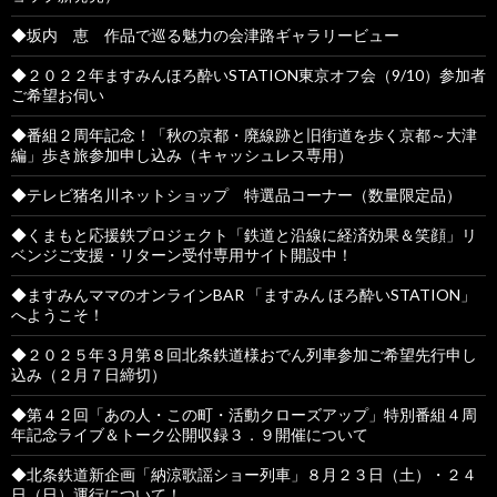
◆坂内 恵 作品で巡る魅力の会津路ギャラリービュー
◆２０２２年ますみんほろ酔いSTATION東京オフ会（9/10）参加者
ご希望お伺い
◆番組２周年記念！「秋の京都・廃線跡と旧街道を歩く京都～大津
編」歩き旅参加申し込み（キャッシュレス専用）
◆テレビ猪名川ネットショップ 特選品コーナー（数量限定品）
◆くまもと応援鉄プロジェクト「鉄道と沿線に経済効果＆笑顔」リ
ベンジご支援・リターン受付専用サイト開設中！
◆ますみんママのオンラインBAR 「ますみん ほろ酔いSTATION」
へようこそ！
◆２０２５年３月第８回北条鉄道様おでん列車参加ご希望先行申し
込み（２月７日締切）
◆第４２回「あの人・この町・活動クローズアップ」特別番組４周
年記念ライブ＆トーク公開収録３．９開催について
◆北条鉄道新企画「納涼歌謡ショー列車」８月２３日（土）・２４
日（日）運行について！