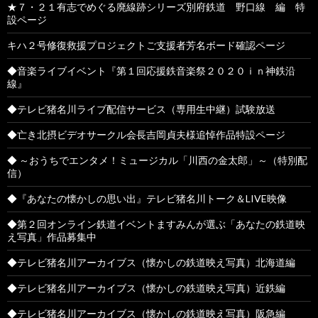
★７・２１有志でめぐる廃線跡シリーズ別府鉄道 野口線 編 特
設ページ
キハ２号修復救援プロジェクトご支援者芳名ボード確認ページ
◆音楽ライブイベント『第１回応援鉄音楽祭２０２０ｉｎ神鉄沿
線』
◆テレビ猪名川ライブ配信サービス（専用生中継）試験放送
◆亡き北摂ビデオサークル会長吉岡貞夫様追悼作品特設ページ
◆ ～おうちでエンタメ！ミュージカル「川西の金太郎」～（特別配
信）
◆『あなたの懐かしの思い出』テレビ猪名川トーク＆LIVE映像
◆第２回オンライン鉄道イベントますみんが選ぶ「あなたの鉄道映
え写真」作品募集中
◆テレビ猪名川アーカイブス（懐かしの鉄道映え写真）北海道編
◆テレビ猪名川アーカイブス（懐かしの鉄道映え写真）近鉄編
◆テレビ猪名川アーカイブス（懐かしの鉄道映え写真）阪急編