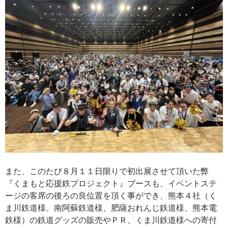
また、このたび８月１１日限りで初出展させて頂いた弊
『くまもと応援鉄プロジェクト』ブースも、イベントステ
ージの客席の後ろの良位置を頂く事ができ、熊本４社（く
ま川鉄道様、南阿蘇鉄道様、肥薩おれんじ鉄道様、熊本電
鉄様）の鉄道グッズの販売やＰＲ、くま川鉄道様への寄付