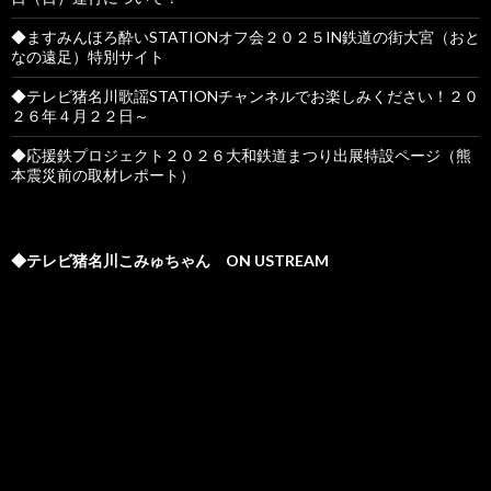
◆ますみんほろ酔いSTATIONオフ会２０２５IN鉄道の街大宮（おと
なの遠足）特別サイト
◆テレビ猪名川歌謡STATIONチャンネルでお楽しみください！２０
２６年４月２２日～
◆応援鉄プロジェクト２０２６大和鉄道まつり出展特設ページ（熊
本震災前の取材レポート）
◆テレビ猪名川こみゅちゃん ON USTREAM