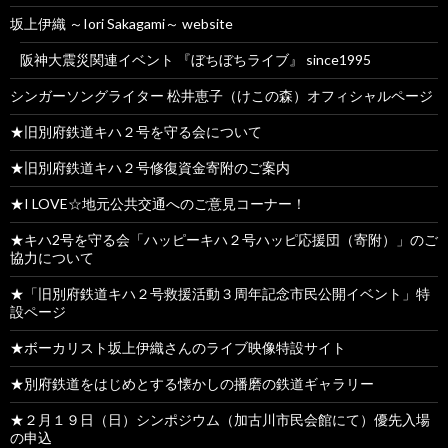
坂上伊織 ～Iori Sakagami～ website
阪神大震災関連イベント 『ぼちぼちライブ』 since1995
シンガーソングライター 松井恵子（けこの森）オフィシャルページ
★旧別府鉄道キハ２号を守る会について
★旧別府鉄道キハ２号修復資金寄附のご案内
★I LOVE☆地元公共交通へのご意見コーナー！
★キハ2号を守る会「ハッピーキハ２号ハッピ応援団（寄附）」のご
協力について
★「旧別府鉄道キハ２号救援活動３周年記念市民公開イベント」特
設ページ
★ボーカリスト坂上伊織さんのライブ映像特設サイト
★別府鉄道をはじめとする懐かしの播磨の鉄道ギャラリー
★２月１９日（日）シンポジウム（加古川市民会館にて）優先入場
の申込