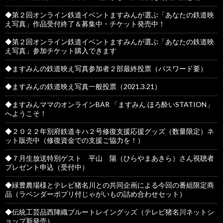
◆第２回オンライン鉄道イベントますみんが選ぶ「あなたの鉄道映
え写真」作品受付終了＆募集中・チケット発売中！
◆第２回オンライン鉄道イベントますみんが選ぶ「あなたの鉄道映
え写真」参加チケット購入できます
◆ますみんの鉄道映え写真参加者２部最終投票（パスワード要）
◆ますみんの鉄道映え写真一般投票（2021.3.21）
◆ますみんママのオンラインBAR 「ますみん ほろ酔いSTATION」
へようこそ！
◆２０２２年別府鉄道キハ２号修復支援応援グッズ（数量限定）ネ
ット販売中（修復資金での支援ご協力を！）
◆７月生放送特別ゲスト 平山 陽（ひらやまあきら）さん視聴者
プレゼント申込（受付中）
◆緑豊農場様とテレビ猪名川との共同企画による今回の番組限定商
品（ラベンダーポプリ付じゃがいもの詰め合わせセット）
◆伝統工芸品西陣織ブルートレイングッズ（テレビ猪名川ネットシ
ョップ新発売）