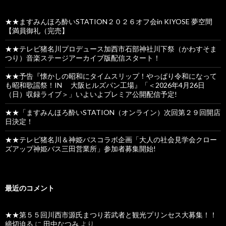
★★ますみんほろ酔いSTATION２０２６オフ会in KIYOSE 夢空間
【満員御礼（完売】
★★テレビ猪名川プロデュース加西市石部神社川下祭（かわすそま
つり）音楽ステージアーカイブ版配信スタート！
★★予告『懐かしの昭和にタイムスリップ！やっぱり令和になって
も昭和歌謡祭！IN 大阪ヒルズパン工場』「＜2026年4月26日
（日）収録ライブ＞」いよいよプレミア公開配信予定!
★★「ますみんほろ酔いSTATION（オンライン）次回第２９回開店
日決定！
★★テレビ猪名川＆神姫バスコラボ企画「大人の社会見学会クロー
ズアップ神姫バス三田営業所」参加者募集開始!
最近のコメント
★★第５５回川西市源氏まつり若武者と観光プリンセス大募集！！
締切迫る
に
田中なつみ
より