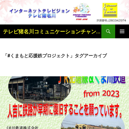
検
テレビ猪名川コミュニケーションチャンネル
索
コ
メインメ
ン
ニュー
テ
ン
「#くまもと応援鉄プロジェクト」タグアーカイブ
ツ
へ
ス
キ
ッ
プ