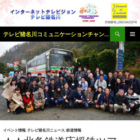
検
テレビ猪名川コミュニケーションチャンネル
索
コ
メインメ
ン
ニュー
テ
ン
ツ
へ
ス
キ
ッ
プ
イベント情報
,
テレビ猪名川ニュース
,
鉄道情報