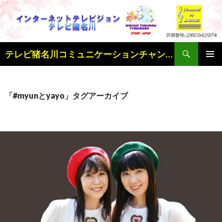
検
テレビ猪名川コミュニケーションチャンネル
索
コ
メインメ
ン
ニュー
テ
ン
「#myunとyayo」タグアーカイブ
ツ
へ
ス
キ
ッ
プ