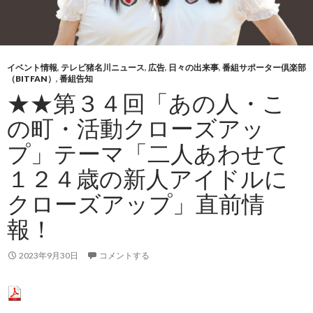
イベント情報
,
テレビ猪名川ニュース
,
広告
,
日々の出来事
,
番組サポーター倶楽部
（BITFAN）
,
番組告知
★★第３４回「あの人・こ
の町・活動クローズアッ
プ」テーマ「二人あわせて
１２４歳の新人アイドルに
クローズアップ」直前情
報！
2023年9月30日
コメントする