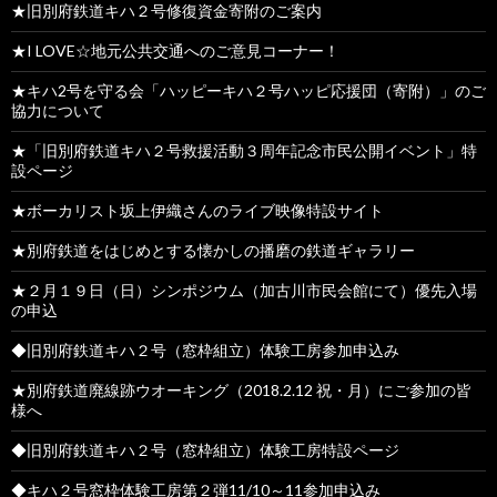
★旧別府鉄道キハ２号修復資金寄附のご案内
★I LOVE☆地元公共交通へのご意見コーナー！
★キハ2号を守る会「ハッピーキハ２号ハッピ応援団（寄附）」のご
協力について
★「旧別府鉄道キハ２号救援活動３周年記念市民公開イベント」特
設ページ
★ボーカリスト坂上伊織さんのライブ映像特設サイト
★別府鉄道をはじめとする懐かしの播磨の鉄道ギャラリー
★２月１９日（日）シンポジウム（加古川市民会館にて）優先入場
の申込
◆旧別府鉄道キハ２号（窓枠組立）体験工房参加申込み
★別府鉄道廃線跡ウオーキング（2018.2.12 祝・月）にご参加の皆
様へ
◆旧別府鉄道キハ２号（窓枠組立）体験工房特設ページ
◆キハ２号窓枠体験工房第２弾11/10～11参加申込み