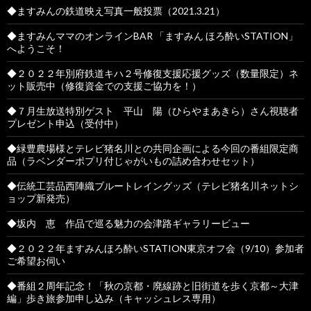
◆ますみんの鉄道映え写真一般投票（2021.3.21）
◆ますみんママのオンラインBAR 「ますみん ほろ酔いSTATION」
へようこそ！
◆２０２２年別府鉄道キハ２号修復支援応援グッズ（数量限定）ネ
ット販売中（修復資金での支援ご協力を！）
◆７月生放送特別ゲスト 平山 陽（ひらやまあきら）さん視聴者
プレゼント申込（受付中）
◆緑豊農場様とテレビ猪名川との共同企画による今回の番組限定商
品（ラベンダーポプリ付じゃがいもの詰め合わせセット）
◆伝統工芸品西陣織ブルートレイングッズ（テレビ猪名川ネットシ
ョップ新発売）
◆坂内 恵 作品で巡る魅力の会津路ギャラリービュー
◆２０２２年ますみんほろ酔いSTATION東京オフ会（9/10）参加者
ご希望お伺い
◆番組２周年記念！「秋の京都・廃線跡と旧街道を歩く京都～大津
編」歩き旅参加申し込み（キャッシュレス専用）