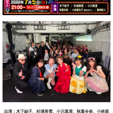
出演：木下結子、杉浦美雪、小川真澄、秋葉令奈、小林亜