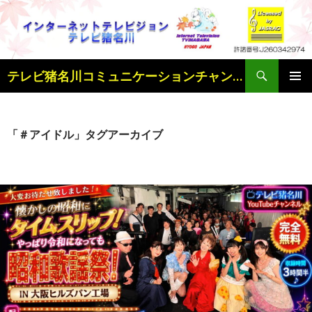
検
テレビ猪名川コミュニケーションチャンネル
索
コ
メインメ
ン
ニュー
テ
ン
「＃アイドル」タグアーカイブ
ツ
へ
ス
キ
ッ
プ