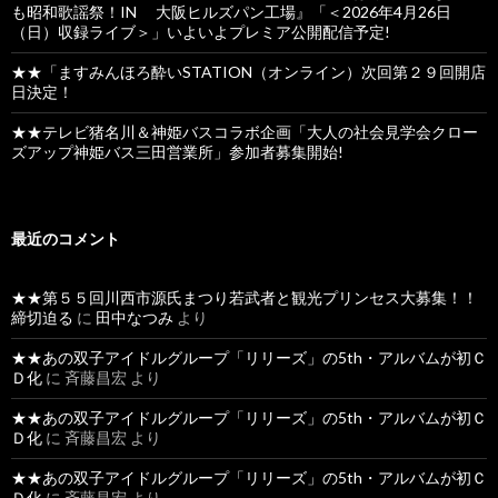
も昭和歌謡祭！IN 大阪ヒルズパン工場』「＜2026年4月26日
（日）収録ライブ＞」いよいよプレミア公開配信予定!
★★「ますみんほろ酔いSTATION（オンライン）次回第２９回開店
日決定！
★★テレビ猪名川＆神姫バスコラボ企画「大人の社会見学会クロー
ズアップ神姫バス三田営業所」参加者募集開始!
最近のコメント
★★第５５回川西市源氏まつり若武者と観光プリンセス大募集！！
締切迫る
に
田中なつみ
より
★★あの双子アイドルグループ「リリーズ」の5th・アルバムが初Ｃ
Ｄ化
に
斉藤昌宏
より
★★あの双子アイドルグループ「リリーズ」の5th・アルバムが初Ｃ
Ｄ化
に
斉藤昌宏
より
★★あの双子アイドルグループ「リリーズ」の5th・アルバムが初Ｃ
Ｄ化
に
斉藤昌宏
より