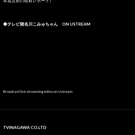
本震災前の取材レポート）
◆テレビ猪名川こみゅちゃん ON USTREAM
Broadcast live streaming video on Ustream
TVINAGAWA CO.LTD