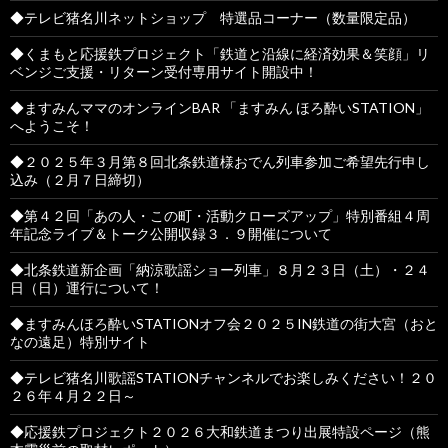
◆テレビ猪名川ネットショップ 特選品コーナー（数量限定品）
◆くまもと応援鉄プロジェクト「鉄道と沿線に経済効果＆笑顔」リ
ベンジご支援・リターン受付専用サイト開設中！
◆ますみんママのオンラインBAR 「ますみん ほろ酔いSTATION」
へようこそ！
◆２０２５年３月第８回北条鉄道様おでん列車参加ご希望先行申し
込み（２月７日締切）
◆第４２回「あの人・この町・活動クローズアップ」特別番組４周
年記念ライブ＆トーク公開収録３．９開催について
◆北条鉄道新企画「納涼歌謡ショー列車」８月２３日（土）・２４
日（日）運行について！
◆ますみんほろ酔いSTATIONオフ会２０２５IN鉄道の街大宮（おと
なの遠足）特別サイト
◆テレビ猪名川歌謡STATIONチャンネルでお楽しみください！２０
２６年４月２２日～
◆応援鉄プロジェクト２０２６大和鉄道まつり出展特設ページ（熊