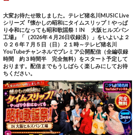
大変お待たせ致しました。
テレビ猪名川MUSIC Live
シリーズ
『懐かしの昭和にタイムスリップ！やっぱ
り令和になっても昭和歌謡祭！IN 大阪ヒルズパン
工場』
「（2026年４月26日収録済）」をいよいよ
２
０２６年７月５日（日）２１時～テレビ猪名川
YouTubeチャンネルでプレミア公開配信（全編収録
時間 約３時間半 完全無料）をスタート予定して
おります。配信までもうしばらく楽しみにしてお待
ちください。