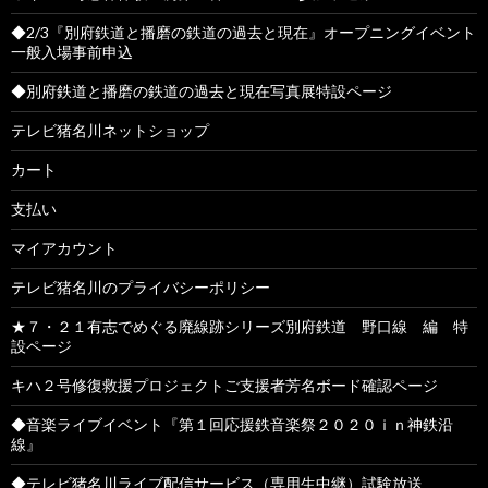
◆2/3『別府鉄道と播磨の鉄道の過去と現在』オープニングイベント
一般入場事前申込
◆別府鉄道と播磨の鉄道の過去と現在写真展特設ページ
テレビ猪名川ネットショップ
カート
支払い
マイアカウント
テレビ猪名川のプライバシーポリシー
★７・２１有志でめぐる廃線跡シリーズ別府鉄道 野口線 編 特
設ページ
キハ２号修復救援プロジェクトご支援者芳名ボード確認ページ
◆音楽ライブイベント『第１回応援鉄音楽祭２０２０ｉｎ神鉄沿
線』
◆テレビ猪名川ライブ配信サービス（専用生中継）試験放送