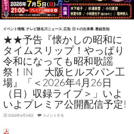
イベント情報
,
テレビ猪名川ニュース
,
広告
,
日々の出来事
,
番組告知
★★予告『懐かしの昭和に
タイムスリップ！やっぱり
令和になっても昭和歌謡
祭！IN 大阪ヒルズパン工
場』「＜2026年4月26日
（日）収録ライブ＞」いよ
いよプレミア公開配信予定!
2026年6月24日
コメントする