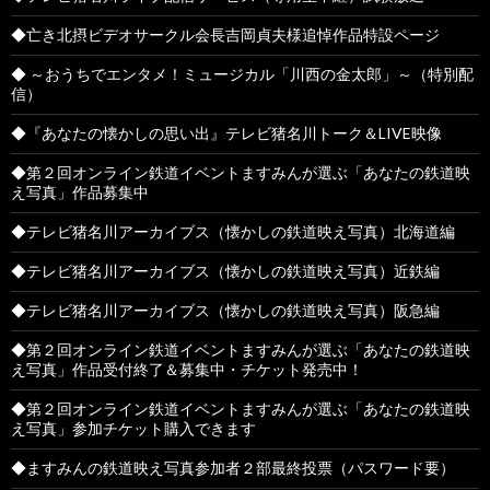
◆亡き北摂ビデオサークル会長吉岡貞夫様追悼作品特設ページ
◆ ～おうちでエンタメ！ミュージカル「川西の金太郎」～（特別配
信）
◆『あなたの懐かしの思い出』テレビ猪名川トーク＆LIVE映像
◆第２回オンライン鉄道イベントますみんが選ぶ「あなたの鉄道映
え写真」作品募集中
◆テレビ猪名川アーカイブス（懐かしの鉄道映え写真）北海道編
◆テレビ猪名川アーカイブス（懐かしの鉄道映え写真）近鉄編
◆テレビ猪名川アーカイブス（懐かしの鉄道映え写真）阪急編
◆第２回オンライン鉄道イベントますみんが選ぶ「あなたの鉄道映
え写真」作品受付終了＆募集中・チケット発売中！
◆第２回オンライン鉄道イベントますみんが選ぶ「あなたの鉄道映
え写真」参加チケット購入できます
◆ますみんの鉄道映え写真参加者２部最終投票（パスワード要）