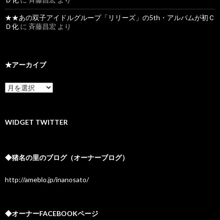
★★あの双子アイドルグループ「リリーズ」の5th・アルバムが初Ｃ
Ｄ化
に
斉藤昌宏
より
★アーカイブ
★
ア
ー
カ
イ
WIDGET TWITTER
ブ
◆猪名の里のブログ（オーナーブログ）
http://ameblo.jp/inanosato/
◆オーナーFACEBOOKページ