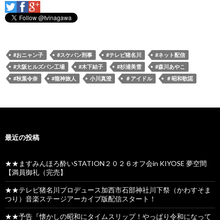
#おニャン子
#スケバン刑事
#テレビ猪名川
#ネット配信
#大阪ヒルズパン工場
#木下結子
#杉浦美雪
#森川あやこ
#秋葉令奈
#龍神旅人
小川真澄
＃アイドル
＃昭和歌謡
最近の投稿
★★ますみんほろ酔いSTATION２０２６オフ会in KIYOSE 夢空間
【満員御礼（完売】
★★テレビ猪名川プロデュース加西市石部神社川下祭（かわすそま
つり）音楽ステージアーカイブ版配信スタート！
★★予告『懐かしの昭和にタイムスリップ！やっぱり令和になって