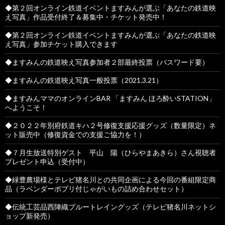
◆第２回オンライン鉄道イベントますみんが選ぶ「あなたの鉄道映
え写真」作品受付終了＆募集中・チケット発売中！
◆第２回オンライン鉄道イベントますみんが選ぶ「あなたの鉄道映
え写真」参加チケット購入できます
◆ますみんの鉄道映え写真参加者２部最終投票（パスワード要）
◆ますみんの鉄道映え写真一般投票（2021.3.21）
◆ますみんママのオンラインBAR 「ますみん ほろ酔いSTATION」
へようこそ！
◆２０２２年別府鉄道キハ２号修復支援応援グッズ（数量限定）ネ
ット販売中（修復資金での支援ご協力を！）
◆７月生放送特別ゲスト 平山 陽（ひらやまあきら）さん視聴者
プレゼント申込（受付中）
◆緑豊農場様とテレビ猪名川との共同企画による今回の番組限定商
品（ラベンダーポプリ付じゃがいもの詰め合わせセット）
◆伝統工芸品西陣織ブルートレイングッズ（テレビ猪名川ネットシ
ョップ新発売）