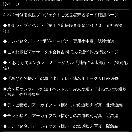
設ページ
キハ２号修復救援プロジェクトご支援者芳名ボード確認ページ
◆音楽ライブイベント『第１回応援鉄音楽祭２０２０ｉｎ神鉄沿
線』
◆テレビ猪名川ライブ配信サービス（専用生中継）試験放送
◆亡き北摂ビデオサークル会長吉岡貞夫様追悼作品特設ページ
◆ ～おうちでエンタメ！ミュージカル「川西の金太郎」～（特別配
信）
◆『あなたの懐かしの思い出』テレビ猪名川トーク＆LIVE映像
◆第２回オンライン鉄道イベントますみんが選ぶ「あなたの鉄道映
え写真」作品募集中
◆テレビ猪名川アーカイブス（懐かしの鉄道映え写真）北海道編
◆テレビ猪名川アーカイブス（懐かしの鉄道映え写真）近鉄編
◆テレビ猪名川アーカイブス（懐かしの鉄道映え写真）阪急編