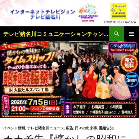
検
テレビ猪名川コミュニケーションチャンネル
索
コ
メインメ
ン
ニュー
テ
ン
ツ
へ
ス
キ
ッ
プ
イベント情報
,
テレビ猪名川ニュース
,
広告
,
日々の出来事
,
番組告知
★★予告『懐かしの昭和に