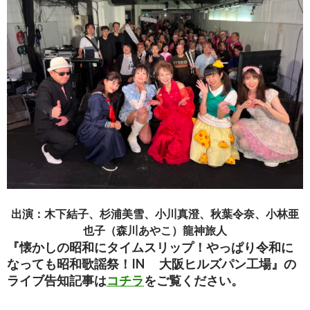
出演：木下結子、杉浦美雪、小川真澄、秋葉令奈、小林亜
也子（森川あやこ）龍神旅人
『懐かしの昭和にタイムスリップ！やっぱり令和に
なっても昭和歌謡祭！IN 大阪ヒルズパン工場』の
ライブ告知記事は
コチラ
をご覧ください。