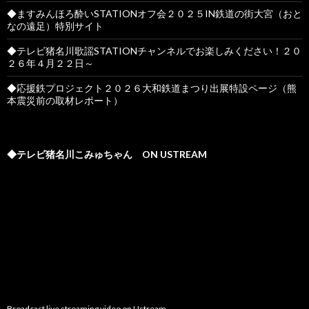
◆ますみんほろ酔いSTATIONオフ会２０２５IN鉄道の街大宮（おと
なの遠足）特別サイト
◆テレビ猪名川歌謡STATIONチャンネルでお楽しみください！２０
２６年４月２２日～
◆応援鉄プロジェクト２０２６大和鉄道まつり出展特設ページ（熊
本震災前の取材レポート）
◆テレビ猪名川こみゅちゃん ON USTREAM
Broadcast live streaming video on Ustream