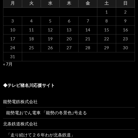
月
火
水
木
金
土
日
1
2
3
4
5
6
7
8
9
10
11
12
13
14
15
16
17
18
19
20
21
22
23
24
25
26
27
28
29
30
31
« 7月
◆テレビ猪名川応援サイト
能勢電鉄株式会社
能勢電おでん電車 「能勢の冬景色｣号走る
北条鉄道株式会社
「走り続けて２６年わが北条鉄道」