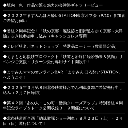
◆坂内 恵 作品で巡る魅力の会津路ギャラリービュー
◆２０２２年ますみんほろ酔いSTATION東京オフ会（9/10）参加者
ご希望お伺い
◆番組２周年記念！「秋の京都・廃線跡と旧街道を歩く京都～大津
編」歩き旅参加申し込み（キャッシュレス専用）
◆テレビ猪名川ネットショップ 特選品コーナー（数量限定品）
◆くまもと応援鉄プロジェクト「鉄道と沿線に経済効果＆笑顔」リ
ベンジご支援・リターン受付専用サイト開設中！
◆ますみんママのオンラインBAR 「ますみん ほろ酔いSTATION」
へようこそ！
◆２０２５年３月第８回北条鉄道様おでん列車参加ご希望先行申し
込み（２月７日締切）
◆第４２回「あの人・この町・活動クローズアップ」特別番組４周
年記念ライブ＆トーク公開収録３．９開催について
◆北条鉄道新企画「納涼歌謡ショー列車」８月２３日（土）・２４
日（日）運行について！