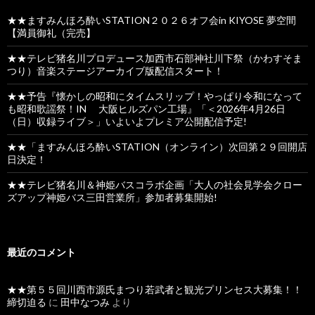
★★ますみんほろ酔いSTATION２０２６オフ会in KIYOSE 夢空間
【満員御礼（完売】
★★テレビ猪名川プロデュース加西市石部神社川下祭（かわすそま
つり）音楽ステージアーカイブ版配信スタート！
★★予告『懐かしの昭和にタイムスリップ！やっぱり令和になって
も昭和歌謡祭！IN 大阪ヒルズパン工場』「＜2026年4月26日
（日）収録ライブ＞」いよいよプレミア公開配信予定!
★★「ますみんほろ酔いSTATION（オンライン）次回第２９回開店
日決定！
★★テレビ猪名川＆神姫バスコラボ企画「大人の社会見学会クロー
ズアップ神姫バス三田営業所」参加者募集開始!
最近のコメント
★★第５５回川西市源氏まつり若武者と観光プリンセス大募集！！
締切迫る
に
田中なつみ
より