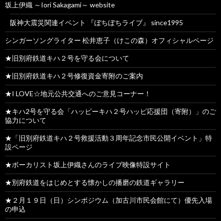
坂上伊織 ～Iori Sakagami～ website
阪神大震災関連イベント 『ぼちぼちライブ』 since1995
シンガーソングライター 松井恵子（けこの森）オフィシャルページ
★旧別府鉄道キハ２号を守る会について
★旧別府鉄道キハ２号修復資金寄附のご案内
★I LOVE☆地元公共交通へのご意見コーナー！
★キハ2号を守る会「ハッピーキハ２号ハッピ応援団（寄附）」のご
協力について
★「旧別府鉄道キハ２号救援活動３周年記念市民公開イベント」特
設ページ
★ボーカリスト坂上伊織さんのライブ映像特設サイト
★別府鉄道をはじめとする懐かしの播磨の鉄道ギャラリー
★２月１９日（日）シンポジウム（加古川市民会館にて）優先入場
の申込