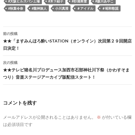
#大阪ヒルズパン工場
#木下結子
#杉浦美雪
#森川あやこ
#秋葉令奈
#龍神旅人
小川真澄
＃アイドル
＃昭和歌謡
投
前の投稿
稿
★★「ますみんほろ酔いSTATION（オンライン）次回第２９回開店
日決定！
ナ
ビ
次の投稿
★★テレビ猪名川プロデュース加西市石部神社川下祭（かわすそま
ゲ
つり）音楽ステージアーカイブ版配信スタート！
ー
シ
コメントを残す
ョ
ン
メールアドレスが公開されることはありません。
※
が付いている欄
は必須項目です