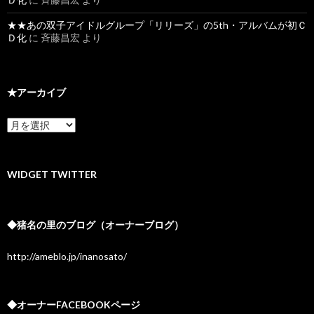
★★あの双子アイドルグループ「リリーズ」の5th・アルバムが初Ｃ
Ｄ化
に
斉藤昌宏
より
★アーカイブ
★
ア
ー
カ
イ
WIDGET TWITTER
ブ
◆猪名の里のブログ（オーナーブログ）
http://ameblo.jp/inanosato/
◆オーナーFACEBOOKページ