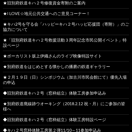
★旧別府鉄道キハ２号修復資金寄附のご案内
★I LOVE☆地元公共交通へのご意見コーナー！
★キハ2号を守る会「ハッピーキハ２号ハッピ応援団（寄附）」のご
協力について
★「旧別府鉄道キハ２号救援活動３周年記念市民公開イベント」特
設ページ
★ボーカリスト坂上伊織さんのライブ映像特設サイト
★別府鉄道をはじめとする懐かしの播磨の鉄道ギャラリー
★２月１９日（日）シンポジウム（加古川市民会館にて）優先入場
の申込
◆旧別府鉄道キハ２号（窓枠組立）体験工房参加申込み
★別府鉄道廃線跡ウオーキング（2018.2.12 祝・月）にご参加の皆
様へ
◆旧別府鉄道キハ２号（窓枠組立）体験工房特設ページ
◆キハ２号窓枠体験工房第２弾11/10～11参加申込み