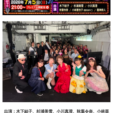
出演：木下結子、杉浦美雪、小川真澄、秋葉令奈、小林亜