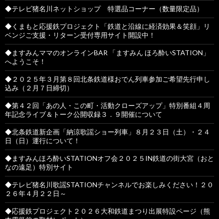
◆テレビ猪名川ネットショップ 特選品コーナー（数量限定品）
◆くまもと応援鉄プロジェクト「鉄道と沿線に経済効果＆笑顔」リ
ベンジご支援・リターン受付専用サイト開設中！
◆ますみんママのオンラインBAR 「ますみん ほろ酔いSTATION」
へようこそ！
◆２０２５年３月第８回北条鉄道様おでん列車参加ご希望先行申し
込み（２月７日締切）
◆第４２回「あの人・この町・活動クローズアップ」特別番組４周
年記念ライブ＆トーク公開収録３．９開催について
◆北条鉄道新企画「納涼歌謡ショー列車」８月２３日（土）・２４
日（日）運行について！
◆ますみんほろ酔いSTATIONオフ会２０２５IN鉄道の街大宮（おと
なの遠足）特別サイト
◆テレビ猪名川歌謡STATIONチャンネルでお楽しみください！２０
２６年４月２２日～
◆応援鉄プロジェクト２０２６大和鉄道まつり出展特設ページ（熊