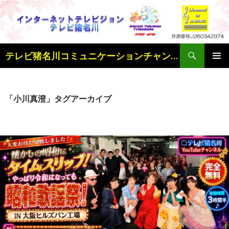
検
テレビ猪名川コミュニケーションチャンネル
索
コ
メインメ
ン
ニュー
テ
ン
「小川真澄」タグアーカイブ
ツ
へ
ス
キ
ッ
プ