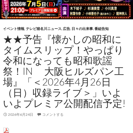
イベント情報
,
テレビ猪名川ニュース
,
広告
,
日々の出来事
,
番組告知
★★予告『懐かしの昭和に
タイムスリップ！やっぱり
令和になっても昭和歌謡
祭！IN 大阪ヒルズパン工
場』「＜2026年4月26日
（日）収録ライブ＞」いよ
いよプレミア公開配信予定!
2026年6月24日
コメントする