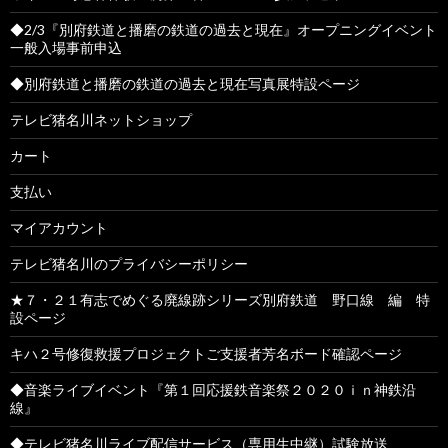
◆2/3『別府鉄道と播磨の鉄道の過去と現在』オープニングイベント
一般入場事前申込
◆別府鉄道と播磨の鉄道の過去と現在写真展特設ページ
テレビ猪名川ネットショップ
カート
支払い
マイアカウント
テレビ猪名川のプライバシーポリシー
★７・２１有志でめぐる廃線跡シリーズ別府鉄道 野口線 編 特
設ページ
キハ２号修復救援プロジェクトご支援者芳名ボード確認ページ
◆音楽ライブイベント『第１回応援鉄音楽祭２０２０ｉｎ神鉄沿
線』
◆テレビ猪名川ライブ配信サービス（専用生中継）試験放送