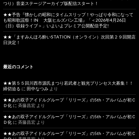
つり）音楽ステージアーカイブ版配信スタート！
★★予告『懐かしの昭和にタイムスリップ！やっぱり令和になって
も昭和歌謡祭！IN 大阪ヒルズパン工場』「＜2026年4月26日
（日）収録ライブ＞」いよいよプレミア公開配信予定!
★★「ますみんほろ酔いSTATION（オンライン）次回第２９回開店
日決定！
最近のコメント
★★第５５回川西市源氏まつり若武者と観光プリンセス大募集！！
締切迫る
に
田中なつみ
より
★★あの双子アイドルグループ「リリーズ」の5th・アルバムが初Ｃ
Ｄ化
に
斉藤昌宏
より
★★あの双子アイドルグループ「リリーズ」の5th・アルバムが初Ｃ
Ｄ化
に
斉藤昌宏
より
★★あの双子アイドルグループ「リリーズ」の5th・アルバムが初Ｃ
Ｄ化
に
斉藤昌宏
より