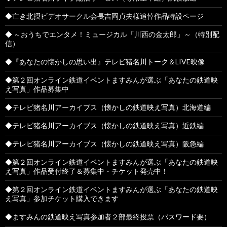
◆亡き北摂ビデオサークル会長吉岡貞夫様追悼作品特設ページ
◆ ～おうちでエンタメ！ミュージカル「川西の金太郎」～（特別配
信）
◆『あなたの懐かしの思い出』テレビ猪名川トーク＆LIVE映像
◆第２回オンライン鉄道イベントますみんが選ぶ「あなたの鉄道映
え写真」作品募集中
◆テレビ猪名川アーカイブス（懐かしの鉄道映え写真）北海道編
◆テレビ猪名川アーカイブス（懐かしの鉄道映え写真）近鉄編
◆テレビ猪名川アーカイブス（懐かしの鉄道映え写真）阪急編
◆第２回オンライン鉄道イベントますみんが選ぶ「あなたの鉄道映
え写真」作品受付終了＆募集中・チケット発売中！
◆第２回オンライン鉄道イベントますみんが選ぶ「あなたの鉄道映
え写真」参加チケット購入できます
◆ますみんの鉄道映え写真参加者２部最終投票（パスワード要）