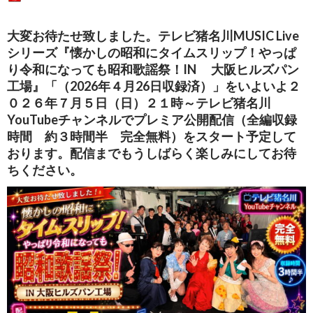
大変お待たせ致しました。
テレビ猪名川MUSIC Live
シリーズ
『懐かしの昭和にタイムスリップ！やっぱ
り令和になっても昭和歌謡祭！IN 大阪ヒルズパン
工場』
「（2026年４月26日収録済）」をいよいよ
２
０２６年７月５日（日）２１時～テレビ猪名川
YouTubeチャンネルでプレミア公開配信（全編収録
時間 約３時間半 完全無料）をスタート予定して
おります。配信までもうしばらく楽しみにしてお待
ちください。