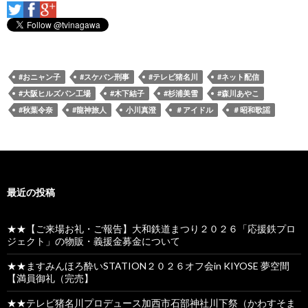
#おニャン子
#スケバン刑事
#テレビ猪名川
#ネット配信
#大阪ヒルズパン工場
#木下結子
#杉浦美雪
#森川あやこ
#秋葉令奈
#龍神旅人
小川真澄
＃アイドル
＃昭和歌謡
最近の投稿
★★【ご来場お礼・ご報告】大和鉄道まつり２０２６「応援鉄プロ
ジェクト」の物販・義援金募金について
★★ますみんほろ酔いSTATION２０２６オフ会in KIYOSE 夢空間
【満員御礼（完売】
★★テレビ猪名川プロデュース加西市石部神社川下祭（かわすそま