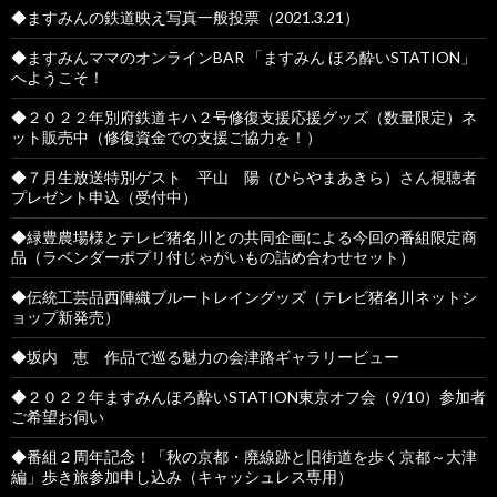
◆ますみんの鉄道映え写真一般投票（2021.3.21）
◆ますみんママのオンラインBAR 「ますみん ほろ酔いSTATION」
へようこそ！
◆２０２２年別府鉄道キハ２号修復支援応援グッズ（数量限定）ネ
ット販売中（修復資金での支援ご協力を！）
◆７月生放送特別ゲスト 平山 陽（ひらやまあきら）さん視聴者
プレゼント申込（受付中）
◆緑豊農場様とテレビ猪名川との共同企画による今回の番組限定商
品（ラベンダーポプリ付じゃがいもの詰め合わせセット）
◆伝統工芸品西陣織ブルートレイングッズ（テレビ猪名川ネットシ
ョップ新発売）
◆坂内 恵 作品で巡る魅力の会津路ギャラリービュー
◆２０２２年ますみんほろ酔いSTATION東京オフ会（9/10）参加者
ご希望お伺い
◆番組２周年記念！「秋の京都・廃線跡と旧街道を歩く京都～大津
編」歩き旅参加申し込み（キャッシュレス専用）