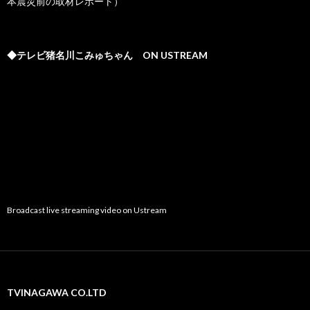
本震災前の取材レポート）
◆テレビ猪名川こみゅちゃん ON USTREAM
Broadcast live streaming video on Ustream
TVINAGAWA CO.LTD