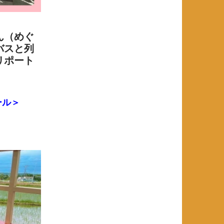
ん（めぐ
バスと列
リポート
ール＞