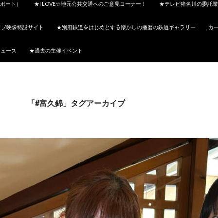
ポート）
★I LOVE☆地元公共交通へのご意見コーナー！
★テレビ猪名川の委託業
イブ映像特設サイト
★別府鉄道をはじめとする懐かしの播磨の鉄道ギャラリー
カ
ニュース
★過去の主催イベント
「#富久錦」タグアーカイブ