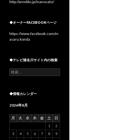
http://ameblo.jp/inanosato/
◆オーナーFACEBOOKページ
https://www.facebook.com/m
asaru.konda
◆テレビ猪名川サイト内の検索
検
索:
◆情報カレンダー
2026年8月
月
火
水
木
金
土
日
1
2
3
4
5
6
7
8
9