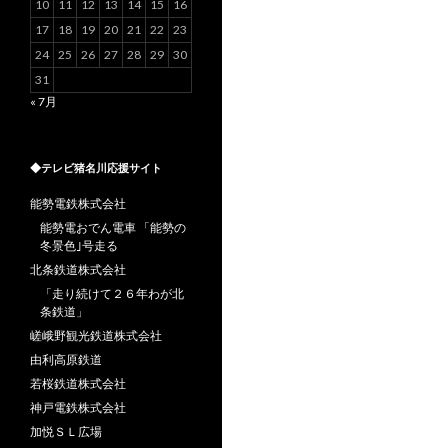
10
11
12
13
14
15
16
17
18
19
20
21
22
23
24
25
26
27
28
29
30
31
« 7月
◆テレビ猪名川応援サイト
能勢電鉄株式会社
能勢電おでん電車 「能勢の
冬景色｣号走る
北条鉄道株式会社
「走り続けて２６年わが北
条鉄道」
嵯峨野観光鉄道株式会社
由利高原鉄道
若桜鉄道株式会社
神戸電鉄株式会社
加悦ＳＬ広場