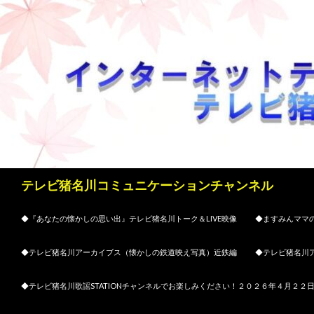
検
テレビ猪名川コミュニケーションチャンネル
索
コンテンツへスキップ
◆『あなたの懐かしの思い出』テレビ猪名川トーク＆LIVE映像
◆ますみんママの
◆テレビ猪名川アーカイブス（懐かしの鉄道映え写真）近鉄編
◆テレビ猪名川
◆テレビ猪名川歌謡STATIONチャンネルでお楽しみください！２０２６年４月２２