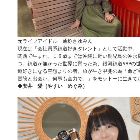
元ライブアイドル 通称さゆみん
現在は「会社員系鉄道好きタレント」として活動中。
関西で生まれ、１８歳までは沖縄に近い鹿児島の沖永
つ。鉄道が無かった世界に育った為、銀河鉄道999の
道好きになる空想よりの者。旅が生き甲斐の為「命ど
冒険と出会い。何事も全力で。」をモットーに生きて
◆
安井 愛（
やすい めぐみ）