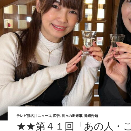
テレビ猪名川ニュース
,
広告
,
日々の出来事
,
番組告知
★★第４１回「あの人・