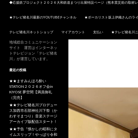
◆応援鉄プロジェクト２０２６大和鉄道まつり出展特設ページ（熊本震災前の取材レ
★テレビ猪名川最新のYOUTUBEチャンネル
★ボーカリスト坂上伊織さんのラ
テレビ猪名川ネットショップ
マイアカウント
支払い
★テレビ猪名川
地域総合コミュニケーション
サイト 運営はインターネッ
トテレビジョン「テレビ猪名
川」が運営しています。
最近の投稿
★★ますみんほろ酔い
STATION２０２６オフ会in
KIYOSE 夢空間【満員御礼
（完売】
★★テレビ猪名川プロデュー
ス加西市石部神社川下祭（か
わすそまつり）音楽ステージ
アーカイブ版配信スタート！
★★予告『懐かしの昭和にタ
イムスリップ！やっぱり令和