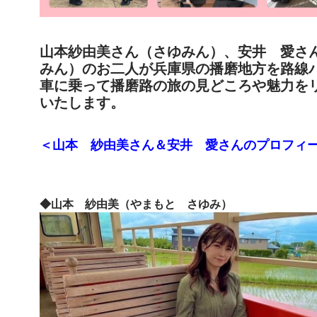
山本紗由美
さん（さゆみん）、
安井 愛
さ
みん）のお二人が兵庫県の播磨地方を路線
車に乗って播磨路の旅の見どころや魅力を
いたします。
＜
山本 紗由美さん＆
安井 愛さん
のプロフィ
◆山本 紗由美（
やまもと さゆみ）