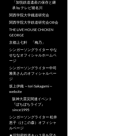
「加悦鉄道遺産の保存と継
承 by テレビ猪名川
関西学院大学鐡道研究会
関西学院大学鉄道研究会OB会
THE LIVE HOUSE CHICKEN
GEORGE
京都上七軒 「梅乃」
シンガーソングライター やな
せななオフィシャルホームペ
ージ
シンガーソングライター中司
雅美さんのオフィシャルペー
ジ
坂上伊織 ～Iori Sakagami～
website
阪神大震災関連イベント
『ぼちぼちライブ』
since1995
シンガーソングライター 松井
恵子（けこの森）オフィシャ
ルページ
★旧別府鉄道キハ２号を守る