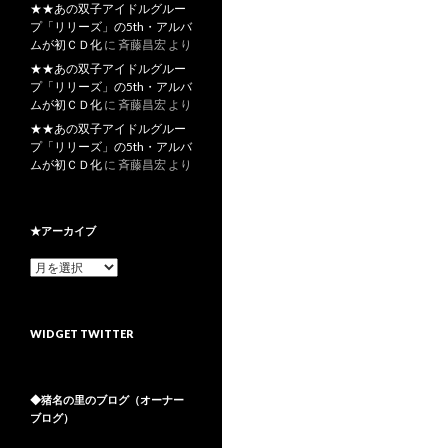
★★あの双子アイドルグルー
プ「リリーズ」の5th・アルバ
ムが初ＣＤ化
に
斉藤昌宏
より
★★あの双子アイドルグルー
プ「リリーズ」の5th・アルバ
ムが初ＣＤ化
に
斉藤昌宏
より
★★あの双子アイドルグルー
プ「リリーズ」の5th・アルバ
ムが初ＣＤ化
に
斉藤昌宏
より
★アーカイブ
★
ア
ー
カ
WIDGET TWITTER
イ
ブ
◆猪名の里のブログ（オーナー
ブログ）