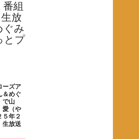
」番組
月生放
めぐみ
っとプ
ローズア
ん＆めぐ
」で
山
 愛（
や
２５年２
 生放送