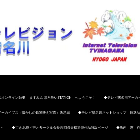
オンラインBAR 「ますみん ほろ酔いSTATION」へようこそ！
◆テレビ猪名川アーカ
アーカイブス（懐かしの鉄道映え写真）阪急編
◆テレビ猪名川ネットショップ 特選品
日～
◆亡き北摂ビデオサークル会長吉岡貞夫様追悼作品特設ページ
◆坂内 恵 