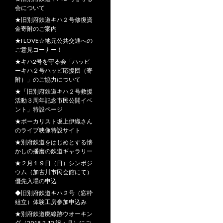
会について
★旧別府鉄道キハ２号修復資
金寄附のご案内
★I LOVE☆地元公共交通への
ご意見コーナー！
★キハ2号を守る会「ハッピ
ーキハ２号ハッピ応援団（寄
附）」のご協力について
★「旧別府鉄道キハ２号救援
活動３周年記念市民公開イベ
ント」特設ページ
★ボーカリスト坂上伊織さん
のライブ映像特設サイト
★別府鉄道をはじめとする懐
かしの播磨の鉄道ギャラリー
★２月１９日（日）シンポジ
ウム（加古川市民会館にて）
優先入場の申込
◆旧別府鉄道キハ２号（窓枠
組立）体験工房参加申込み
★別府鉄道廃線跡ウオーキン
グ（2018.2.12 祝・月）にご