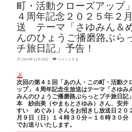
町・活動クローズアップ
４周年記念２０２５年２
送 テーマ「さゆみん＆
んのひょうご播磨路ぶら
チ旅日記」予告！
2024年12月18日
コメントする
次回の第４１回「あの人・この町・活動ク
ップ」４周年記念生放送はテーマ「さゆみ
みんのひょうご播磨路ぶらっとプチ旅日記
本 紗由美（
やまもとさゆみ）さん、
安井
すい めぐみ）さん
をお招きし放送日２０
月９日（日）１４時３０分～１６時３０分
でお送りいたします。