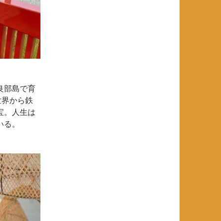
良部島で育
世界から鉄
宝。人生は
いる。