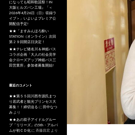
になっても昭和歌謡祭！IN
大阪ヒルズパン工場』「＜
2026年4月26日（日）収録ラ
イブ＞」いよいよプレミア公
開配信予定!
★★「ますみんほろ酔い
STATION（オンライン）次回
第２９回開店日決定！
★★テレビ猪名川＆神姫バス
コラボ企画「大人の社会見学
会クローズアップ神姫バス三
田営業所」参加者募集開始!
最近のコメント
★★第５５回川西市源氏まつ
り若武者と観光プリンセス大
募集！！締切迫る
に
田中なつ
み
より
★★あの双子アイドルグルー
プ「リリーズ」の5th・アルバ
ムが初ＣＤ化
に
斉藤昌宏
より