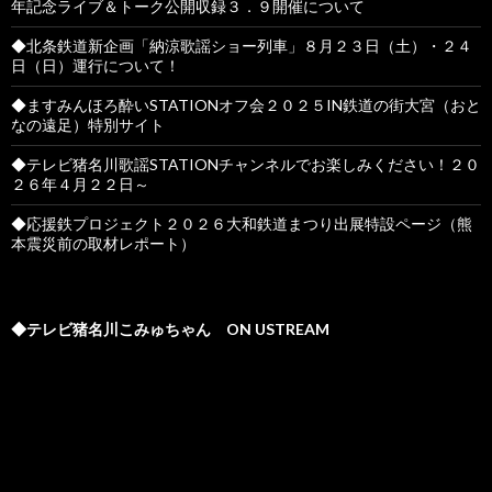
年記念ライブ＆トーク公開収録３．９開催について
◆北条鉄道新企画「納涼歌謡ショー列車」８月２３日（土）・２４
日（日）運行について！
◆ますみんほろ酔いSTATIONオフ会２０２５IN鉄道の街大宮（おと
なの遠足）特別サイト
◆テレビ猪名川歌謡STATIONチャンネルでお楽しみください！２０
２６年４月２２日～
◆応援鉄プロジェクト２０２６大和鉄道まつり出展特設ページ（熊
本震災前の取材レポート）
◆テレビ猪名川こみゅちゃん ON USTREAM