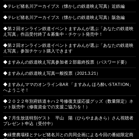
◆テレビ猪名川アーカイブス（懐かしの鉄道映え写真）近鉄編
◆テレビ猪名川アーカイブス（懐かしの鉄道映え写真）阪急編
◆第２回オンライン鉄道イベントますみんが選ぶ「あなたの鉄道映
え写真」作品受付終了＆募集中・チケット発売中！
◆第２回オンライン鉄道イベントますみんが選ぶ「あなたの鉄道映
え写真」参加チケット購入できます
◆ますみんの鉄道映え写真参加者２部最終投票（パスワード要）
◆ますみんの鉄道映え写真一般投票（2021.3.21）
◆ますみんママのオンラインBAR 「ますみん ほろ酔いSTATION」
へようこそ！
◆２０２２年別府鉄道キハ２号修復支援応援グッズ（数量限定）ネ
ット販売中（修復資金での支援ご協力を！）
◆７月生放送特別ゲスト 平山 陽（ひらやまあきら）さん視聴者
プレゼント申込（受付中）
◆緑豊農場様とテレビ猪名川との共同企画による今回の番組限定商