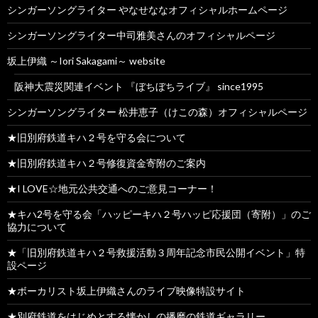
シンガーソングライター やなせななオフィシャルホームページ
シンガーソングライター中司雅美さんのオフィシャルページ
坂上伊織 ～Iori Sakagami～ website
阪神大震災関連イベント 『ぼちぼちライブ』 since1995
シンガーソングライター 松井恵子（けこの森）オフィシャルページ
★旧別府鉄道キハ２号を守る会について
★旧別府鉄道キハ２号修復資金寄附のご案内
★I LOVE☆地元公共交通へのご意見コーナー！
★キハ2号を守る会「ハッピーキハ２号ハッピ応援団（寄附）」のご
協力について
★「旧別府鉄道キハ２号救援活動３周年記念市民公開イベント」特
設ページ
★ボーカリスト坂上伊織さんのライブ映像特設サイト
★別府鉄道をはじめとする懐かしの播磨の鉄道ギャラリー