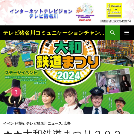
検
テレビ猪名川コミュニケーションチャンネル
索
コ
メインメ
ン
ニュー
テ
ン
ツ
へ
ス
キ
ッ
プ
イベント情報
,
テレビ猪名川ニュース
,
広告
★★大和鉄道まつり２０２