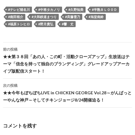
#テレビ猪名川
#中将タカノリ
#久野知美
#半熟ＢＬＯＯＤ
#南田裕介
#大和鉄道まつり
#斉藤雪乃
#旭堂南鈴
#福原トシヒロ
#野月貴弘
#響 丈
投
前の投稿
稿
★★第３８回「あの人・この町・活動クローズアップ」生放送はテ
ーマ「信念を持って独自のブランディング」グレードアップアーカ
ナ
イブ版配信スタート！
ビ
次の投稿
ゲ
★★今年もぼちぼちLIVE in CHICKEN GEORGE Vol.28～がんばっと
ー
ーやんな神戸～そしてチキンジョージ8/24開催迫る！
シ
ョ
コメントを残す
ン