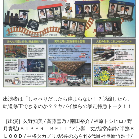
出演者は「しゃべりだしたら停まらない！？脱線したら、
軌道修正できるのか？？ヤバイ奴らの暴走特急トーク！！
［出演］久野知美 / 斉藤雪乃 / 南田裕介 / 福原トシヒロ / 野
月貴弘(ＳＵＰＥＲ ＢＥＬＬ”Ｚ) /響 丈/旭堂南鈴/ 半熟Ｂ
ＬＯＯＤ / 中将タカノリ/駅弁のあら竹6代目社長新竹浩子/