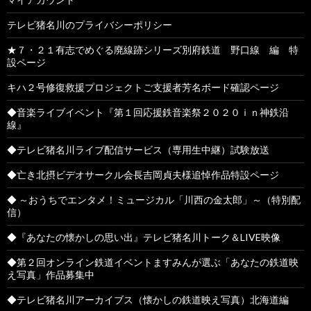
テレビ猪名川のプライバシーポリシー
★７・２１有志でめぐる廃線跡シリーズ別府鉄道 野口線 編 特
設ページ
キハ２号修復救援プロジェクトご支援者芳名ボード確認ページ
◆音楽ライブイベント『第１回応援鉄音楽祭２０２０ｉｎ神鉄沿
線』
◆テレビ猪名川ライブ配信サービス（専用生中継）試験放送
◆亡き北摂ビデオサークル会長吉岡貞夫様追悼作品特設ページ
◆ ～おうちでエンタメ！ミュージカル「川西の金太郎」～（特別配
信）
◆『あなたの懐かしの思い出』テレビ猪名川トーク＆LIVE映像
◆第２回オンライン鉄道イベントますみんが選ぶ「あなたの鉄道映
え写真」作品募集中
◆テレビ猪名川アーカイブス（懐かしの鉄道映え写真）北海道編