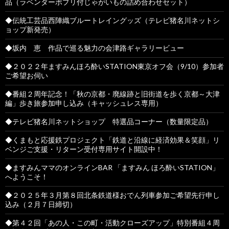
品（ラベンダーポプリ付じゃがいもの詰め合わせセット）
◆伝統工芸品西陣織ブルートレイングッズ（テレビ猪名川ネットシ
ョップ新発売）
◆坂内 恵 作品で巡る魅力の会津路ギャラリービュー
◆２０２２年ますみんほろ酔いSTATION東京オフ会（9/10）参加者
ご希望お伺い
◆番組２周年記念！「秋の京都・廃線跡と旧街道を歩く京都～大津
編」歩き旅参加申し込み（キャッシュレス専用）
◆テレビ猪名川ネットショップ 特選品コーナー（数量限定品）
◆くまもと応援鉄プロジェクト「鉄道と沿線に経済効果＆笑顔」リ
ベンジご支援・リターン受付専用サイト開設中！
◆ますみんママのオンラインBAR 「ますみん ほろ酔いSTATION」
へようこそ！
◆２０２５年３月第８回北条鉄道様おでん列車参加ご希望先行申し
込み（２月７日締切）
◆第４２回「あの人・この町・活動クローズアップ」特別番組４周