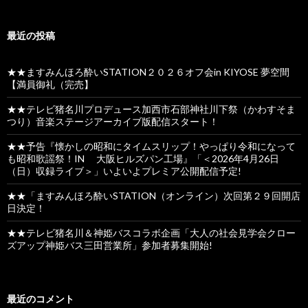
最近の投稿
★★ますみんほろ酔いSTATION２０２６オフ会in KIYOSE 夢空間
【満員御礼（完売】
★★テレビ猪名川プロデュース加西市石部神社川下祭（かわすそま
つり）音楽ステージアーカイブ版配信スタート！
★★予告『懐かしの昭和にタイムスリップ！やっぱり令和になって
も昭和歌謡祭！IN 大阪ヒルズパン工場』「＜2026年4月26日
（日）収録ライブ＞」いよいよプレミア公開配信予定!
★★「ますみんほろ酔いSTATION（オンライン）次回第２９回開店
日決定！
★★テレビ猪名川＆神姫バスコラボ企画「大人の社会見学会クロー
ズアップ神姫バス三田営業所」参加者募集開始!
最近のコメント