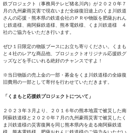
鉄プロジェクト（事務局テレビ猪名川内）が２０２０年７
月の九州豪雨災害で現在いまだ全線復旧途上のくま川鉄道
さんの応援・熊本県の鉄道会社のＰＲや物販を肥薩おれん
じ鉄道様、南阿蘇鉄道様、熊本電鉄様、くま川鉄道様 ４
社のご協力をいただき行います。
ぜひ１日限定の物販ブースにお立ち寄りください。くまも
と４社のレアな商品他、プロジェクトオリジナル応援鉄グ
ッズなどを手にいれる絶好のチャンスですよ！
※当日物販の売上金の一部・募金をくま川鉄道様の全線復
旧費用の一部として寄付を行わせていただきます。
「くまもと応援鉄プロジェクトについて」
２０２３年３月より、２０１６年の熊本地震で被災した南
阿蘇鉄道様と２０２０年７月の九州豪雨災害で被災したく
ま川鉄道様の災害復興を同じ熊本県内を走る南阿蘇鉄道
様、熊本電鉄様、肥薩おれんじ鉄道様のご協力をいただい