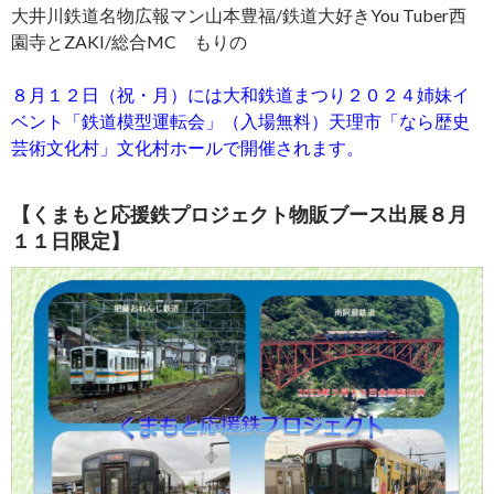
大井川鉄道名物広報マン山本豊福/鉄道大好きYou Tuber西
園寺とZAKI/総合MC もりの
８月１２日（祝・月）には大和鉄道まつり２０２４姉妹イ
ベント「鉄道模型運転会」（入場無料）天理市「なら歴史
芸術文化村」文化村ホールで開催されます。
【くまもと応援鉄プロジェクト物販ブース出展８月
１１日限定】