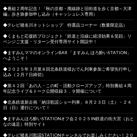
◆番組２周年記念！「秋の京都・廃線跡と旧街道を歩く京都～大津
編」歩き旅参加申し込み（キャッシュレス専用）
◆テレビ猪名川ネットショップ 特選品コーナー（数量限定品）
◆くまもと応援鉄プロジェクト「鉄道と沿線に経済効果＆笑顔」リ
ベンジご支援・リターン受付専用サイト開設中！
◆ますみんママのオンラインBAR 「ますみん ほろ酔いSTATION」
へようこそ！
◆２０２５年３月第８回北条鉄道様おでん列車参加ご希望先行申し
込み（２月７日締切）
◆第４２回「あの人・この町・活動クローズアップ」特別番組４周
年記念ライブ＆トーク公開収録３．９開催について
◆北条鉄道新企画「納涼歌謡ショー列車」８月２３日（土）・２４
日（日）運行について！
◆ますみんほろ酔いSTATIONオフ会２０２５IN鉄道の街大宮（おと
なの遠足）特別サイト
◆テレビ猪名川歌謡STATIONチャンネルでお楽しみください！２０