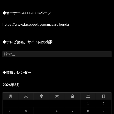
◆オーナーFACEBOOKページ
https://www.facebook.com/masaru.konda
◆テレビ猪名川サイト内の検索
検
索:
◆情報カレンダー
2026年8月
月
火
水
木
金
土
日
1
2
3
4
5
6
7
8
9