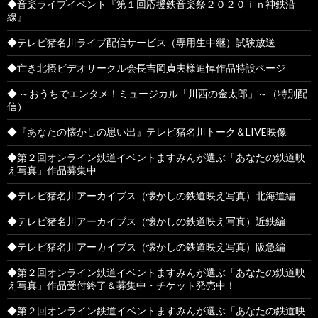
◆音楽ライブイベント『第１回応援鉄音楽祭２０２０ｉｎ神鉄沿
線』
◆テレビ猪名川ライブ配信サービス（専用生中継）試験放送
◆亡き北摂ビデオサークル会長吉岡貞夫様追悼作品特設ページ
◆ ～おうちでエンタメ！ミュージカル「川西の金太郎」～（特別配
信）
◆『あなたの懐かしの思い出』テレビ猪名川トーク＆LIVE映像
◆第２回オンライン鉄道イベントますみんが選ぶ「あなたの鉄道映
え写真」作品募集中
◆テレビ猪名川アーカイブス（懐かしの鉄道映え写真）北海道編
◆テレビ猪名川アーカイブス（懐かしの鉄道映え写真）近鉄編
◆テレビ猪名川アーカイブス（懐かしの鉄道映え写真）阪急編
◆第２回オンライン鉄道イベントますみんが選ぶ「あなたの鉄道映
え写真」作品受付終了＆募集中・チケット発売中！
◆第２回オンライン鉄道イベントますみんが選ぶ「あなたの鉄道映