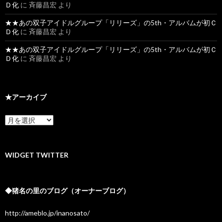
Ｄ化
に
斉藤昌宏
より
★★あの双子アイドルグループ「リリーズ」の5th・アルバムが初Ｃ
Ｄ化
に
斉藤昌宏
より
★★あの双子アイドルグループ「リリーズ」の5th・アルバムが初Ｃ
Ｄ化
に
斉藤昌宏
より
★アーカイブ
★
ア
ー
カ
イ
WIDGET TWITTER
ブ
◆猪名の里のブログ（オーナーブログ）
http://ameblo.jp/inanosato/