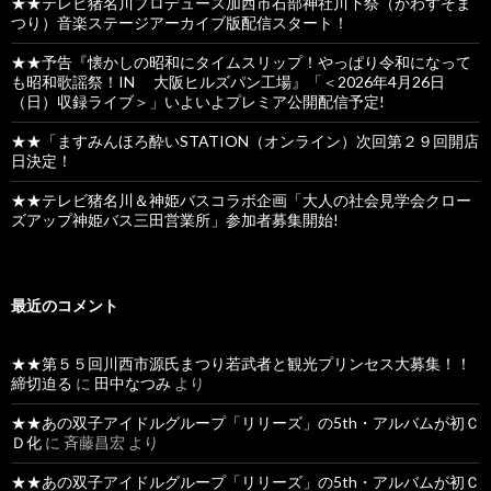
★★テレビ猪名川プロデュース加西市石部神社川下祭（かわすそま
つり）音楽ステージアーカイブ版配信スタート！
★★予告『懐かしの昭和にタイムスリップ！やっぱり令和になって
も昭和歌謡祭！IN 大阪ヒルズパン工場』「＜2026年4月26日
（日）収録ライブ＞」いよいよプレミア公開配信予定!
★★「ますみんほろ酔いSTATION（オンライン）次回第２９回開店
日決定！
★★テレビ猪名川＆神姫バスコラボ企画「大人の社会見学会クロー
ズアップ神姫バス三田営業所」参加者募集開始!
最近のコメント
★★第５５回川西市源氏まつり若武者と観光プリンセス大募集！！
締切迫る
に
田中なつみ
より
★★あの双子アイドルグループ「リリーズ」の5th・アルバムが初Ｃ
Ｄ化
に
斉藤昌宏
より
★★あの双子アイドルグループ「リリーズ」の5th・アルバムが初Ｃ