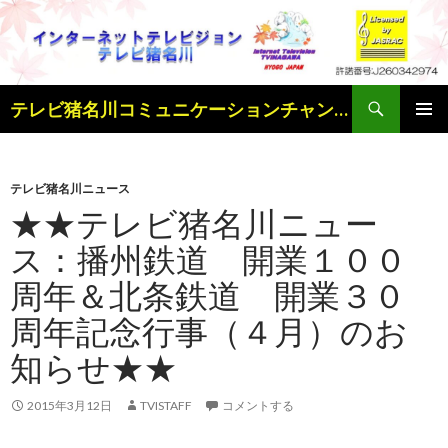
検
テレビ猪名川コミュニケーションチャンネル
索
コ
メインメ
ン
ニュー
テ
ン
テレビ猪名川ニュース
ツ
★★テレビ猪名川ニュー
へ
ス：播州鉄道 開業１００
ス
キ
周年＆北条鉄道 開業３０
ッ
プ
周年記念行事（４月）のお
知らせ★★
2015年3月12日
TVISTAFF
コメントする