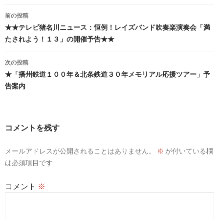
投
前の投稿
稿
★★テレビ猪名川ニュース：恒例！レイズバンド吹奏楽演奏会「満
たされよう！１３」の開催予告★★
ナ
ビ
次の投稿
★「播州鉄道１００年＆北条鉄道３０年メモリアル応援ツアー」予
ゲ
告案内
ー
シ
コメントを残す
ョ
ン
メールアドレスが公開されることはありません。
※
が付いている欄
は必須項目です
コメント
※