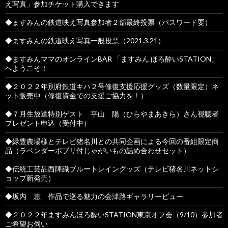
え写真」参加チケット購入できます
◆ますみんの鉄道映え写真参加者２部最終投票（パスワード要）
◆ますみんの鉄道映え写真一般投票（2021.3.21）
◆ますみんママのオンラインBAR 「ますみん ほろ酔いSTATION」
へようこそ！
◆２０２２年別府鉄道キハ２号修復支援応援グッズ（数量限定）ネ
ット販売中（修復資金での支援ご協力を！）
◆７月生放送特別ゲスト 平山 陽（ひらやまあきら）さん視聴者
プレゼント申込（受付中）
◆緑豊農場様とテレビ猪名川との共同企画による今回の番組限定商
品（ラベンダーポプリ付じゃがいもの詰め合わせセット）
◆伝統工芸品西陣織ブルートレイングッズ（テレビ猪名川ネットシ
ョップ新発売）
◆坂内 恵 作品で巡る魅力の会津路ギャラリービュー
◆２０２２年ますみんほろ酔いSTATION東京オフ会（9/10）参加者
ご希望お伺い