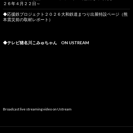
２６年４月２２日～
◆応援鉄プロジェクト２０２６大和鉄道まつり出展特設ページ（熊
本震災前の取材レポート）
◆テレビ猪名川こみゅちゃん ON USTREAM
Broadcast live streaming video on Ustream