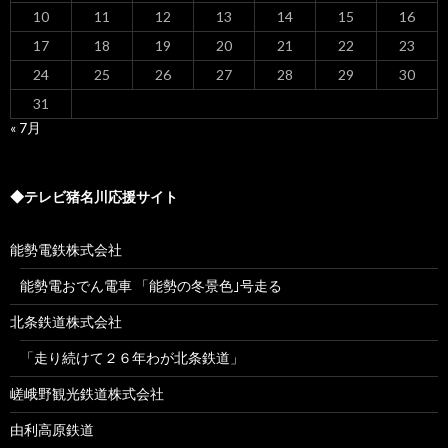
10
11
12
13
14
15
16
17
18
19
20
21
22
23
24
25
26
27
28
29
30
31
« 7月
◆テレビ猪名川応援サイト
能勢電鉄株式会社
能勢電おでん電車 「能勢の冬景色｣号走る
北条鉄道株式会社
「走り続けて２６年わが北条鉄道」
嵯峨野観光鉄道株式会社
由利高原鉄道