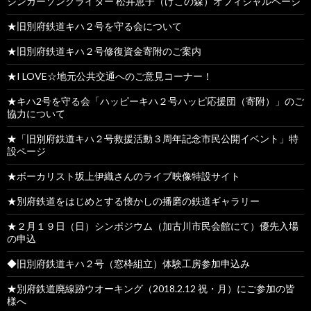
シンガーソングライター 松井恵子（けこの森）オフィシャルページ
★旧別府鉄道キハ２号を守る会について
★旧別府鉄道キハ２号修復資金寄附のご案内
★I LOVE☆地元公共交通へのご意見コーナー！
★キハ2号を守る会「ハッピーキハ２号ハッピ応援団（寄附）」のご
協力について
★「旧別府鉄道キハ２号救援活動３周年記念市民公開イベント」特
設ページ
★ボーカリスト坂上伊織さんのライブ映像特設サイト
★別府鉄道をはじめとする懐かしの播磨の鉄道ギャラリー
★２月１９日（日）シンポジウム（加古川市民会館にて）優先入場
の申込
◆旧別府鉄道キハ２号（窓枠組立）体験工房参加申込み
★別府鉄道廃線跡ウオーキング（2018.2.12 祝・月）にご参加の皆
様へ