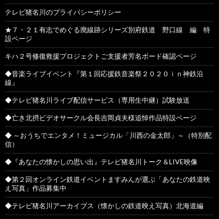
テレビ猪名川のプライバシーポリシー
★７・２１有志でめぐる廃線跡シリーズ別府鉄道 野口線 編 特
設ページ
キハ２号修復救援プロジェクトご支援者芳名ボード確認ページ
◆音楽ライブイベント『第１回応援鉄音楽祭２０２０ｉｎ神鉄沿
線』
◆テレビ猪名川ライブ配信サービス（専用生中継）試験放送
◆亡き北摂ビデオサークル会長吉岡貞夫様追悼作品特設ページ
◆ ～おうちでエンタメ！ミュージカル「川西の金太郎」～（特別配
信）
◆『あなたの懐かしの思い出』テレビ猪名川トーク＆LIVE映像
◆第２回オンライン鉄道イベントますみんが選ぶ「あなたの鉄道映
え写真」作品募集中
◆テレビ猪名川アーカイブス（懐かしの鉄道映え写真）北海道編