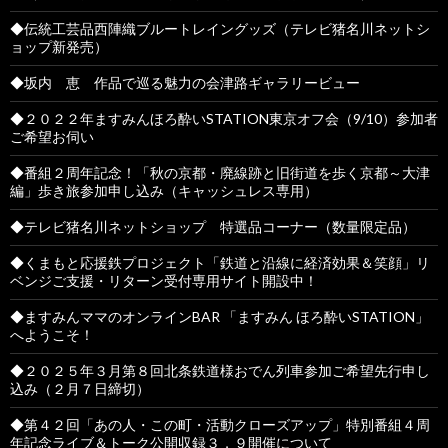
◆伝統工芸品西陣織ブルートレイングッズ（テレビ猪名川ネットシ
ョップ新発売）
◆坂内 恵 作品で巡る魅力の会津路ギャラリービュー
◆２０２２年ますみんほろ酔いSTATION東京オフ会（9/10）参加者
ご希望お伺い
◆番組２周年記念！「秋の京都・廃線跡と旧街道を歩く京都～大津
編」歩き旅参加申し込み（キャッシュレス専用）
◆テレビ猪名川ネットショップ 特選品コーナー（数量限定品）
◆くまもと応援鉄プロジェクト「鉄道と沿線に経済効果＆笑顔」リ
ベンジご支援・リターン受付専用サイト開設中！
◆ますみんママのオンラインBAR 「ますみん ほろ酔いSTATION」
へようこそ！
◆２０２５年３月第８回北条鉄道様おでん列車参加ご希望先行申し
込み（２月７日締切）
◆第４２回「あの人・この町・活動クローズアップ」特別番組４周
年記念ライブ＆トーク公開収録３．９開催について