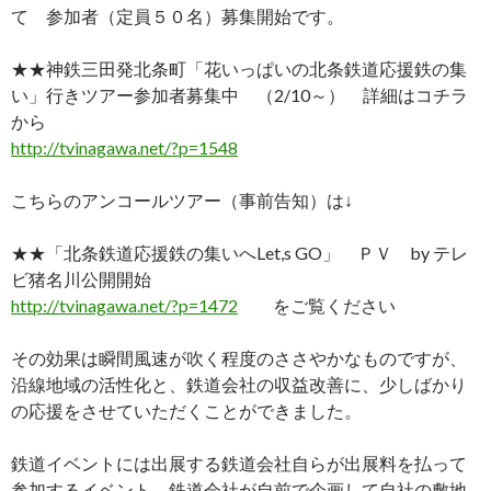
て 参加者（定員５０名）募集開始です。
★★神鉄三田発北条町「花いっぱいの北条鉄道応援鉄の集
い」行きツアー参加者募集中 （2/10～） 詳細はコチラ
から
http://tvinagawa.net/?p=1548
こちらのアンコールツアー（事前告知）は↓
★★「北条鉄道応援鉄の集いへLet,s GO」 ＰＶ by テレ
ビ猪名川公開開始
http://tvinagawa.net/?p=1472
をご覧ください
その効果は瞬間風速が吹く程度のささやかなものですが、
沿線地域の活性化と、鉄道会社の収益改善に、少しばかり
の応援をさせていただくことができました。
鉄道イベントには出展する鉄道会社自らが出展料を払って
参加するイベント、鉄道会社が自前で企画して自社の敷地