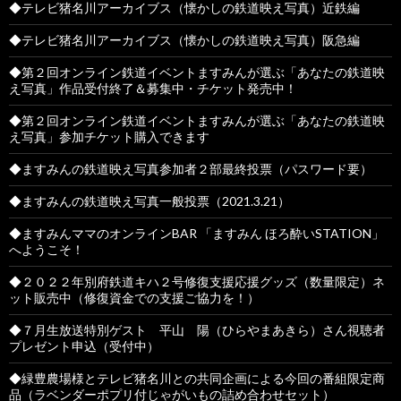
◆テレビ猪名川アーカイブス（懐かしの鉄道映え写真）近鉄編
◆テレビ猪名川アーカイブス（懐かしの鉄道映え写真）阪急編
◆第２回オンライン鉄道イベントますみんが選ぶ「あなたの鉄道映
え写真」作品受付終了＆募集中・チケット発売中！
◆第２回オンライン鉄道イベントますみんが選ぶ「あなたの鉄道映
え写真」参加チケット購入できます
◆ますみんの鉄道映え写真参加者２部最終投票（パスワード要）
◆ますみんの鉄道映え写真一般投票（2021.3.21）
◆ますみんママのオンラインBAR 「ますみん ほろ酔いSTATION」
へようこそ！
◆２０２２年別府鉄道キハ２号修復支援応援グッズ（数量限定）ネ
ット販売中（修復資金での支援ご協力を！）
◆７月生放送特別ゲスト 平山 陽（ひらやまあきら）さん視聴者
プレゼント申込（受付中）
◆緑豊農場様とテレビ猪名川との共同企画による今回の番組限定商
品（ラベンダーポプリ付じゃがいもの詰め合わせセット）