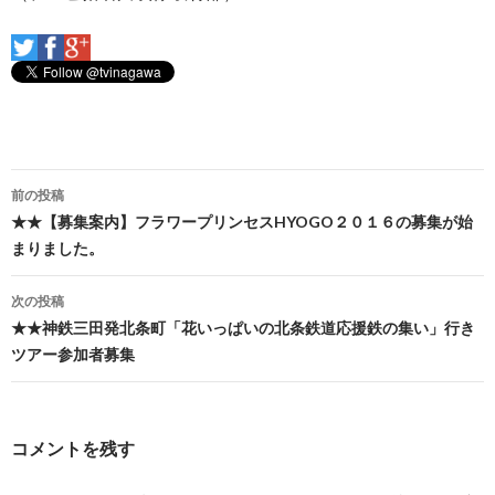
投
前の投稿
稿
★★【募集案内】フラワープリンセスHYOGO２０１６の募集が始
まりました。
ナ
ビ
次の投稿
★★神鉄三田発北条町「花いっぱいの北条鉄道応援鉄の集い」行き
ゲ
ツアー参加者募集
ー
シ
コメントを残す
ョ