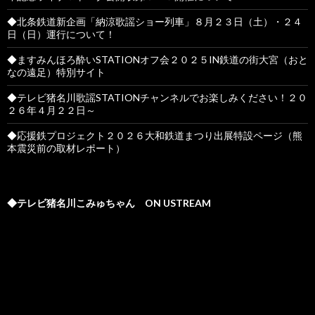
◆北条鉄道新企画「納涼歌謡ショー列車」８月２３日（土）・２４
日（日）運行について！
◆ますみんほろ酔いSTATIONオフ会２０２５IN鉄道の街大宮（おと
なの遠足）特別サイト
◆テレビ猪名川歌謡STATIONチャンネルでお楽しみください！２０
２６年４月２２日～
◆応援鉄プロジェクト２０２６大和鉄道まつり出展特設ページ（熊
本震災前の取材レポート）
◆テレビ猪名川こみゅちゃん ON USTREAM