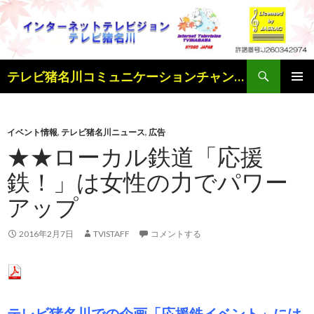
検
テレビ猪名川コミュニケーションチャンネル
索
コ
メインメ
ン
ニュー
テ
ン
イベント情報
,
テレビ猪名川ニュース
,
広告
ツ
★★ローカル鉄道「応援
へ
鉄！」は女性の力でパワー
ス
キ
アップ
ッ
プ
2016年2月7日
TVISTAFF
コメントする
テレビ猪名川での企画「応援鉄イベント」には