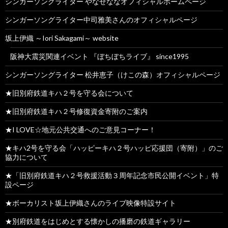
シンガーソングライター やなせななオフィシャルホームページ
シンガーソングライター中司雅美さんのオフィシャルページ
坂上伊織 ～Iori Sakagami～ website
阪神大震災関連イベント 『ぼちぼちライブ』 since1995
シンガーソングライター 松井恵子（けこの森）オフィシャルページ
★旧別府鉄道キハ２号を守る会について
★旧別府鉄道キハ２号修復資金寄附のご案内
★I LOVE☆地元公共交通へのご意見コーナー！
★キハ2号を守る会「ハッピーキハ２号ハッピ応援団（寄附）」のご
協力について
★「旧別府鉄道キハ２号救援活動３周年記念市民公開イベント」特
設ページ
★ボーカリスト坂上伊織さんのライブ映像特設サイト
★別府鉄道をはじめとする懐かしの播磨の鉄道ギャラリー