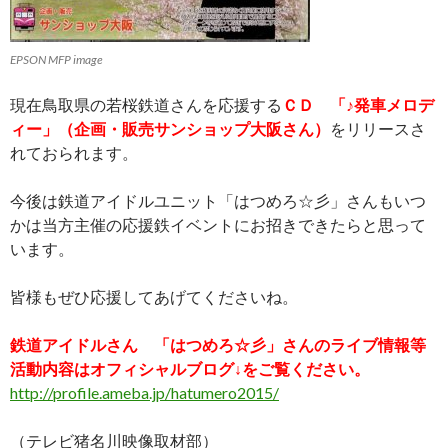
EPSON MFP image
現在鳥取県の若桜鉄道さんを応援する
ＣＤ 「♪発車メロデ
ィー」（企画・販売サンショップ大阪さん）
をリリースさ
れておられます。
今後は鉄道アイドルユニット「はつめろ☆彡」さんもいつ
かは当方主催の応援鉄イベントにお招きできたらと思って
います。
皆様もぜひ応援してあげてくださいね。
鉄道アイドルさん 「はつめろ☆彡」さんのライブ情報等
活動内容はオフィシャルブログ↓をご覧ください。
http://profile.ameba.jp/hatumero2015/
（テレビ猪名川映像取材部）