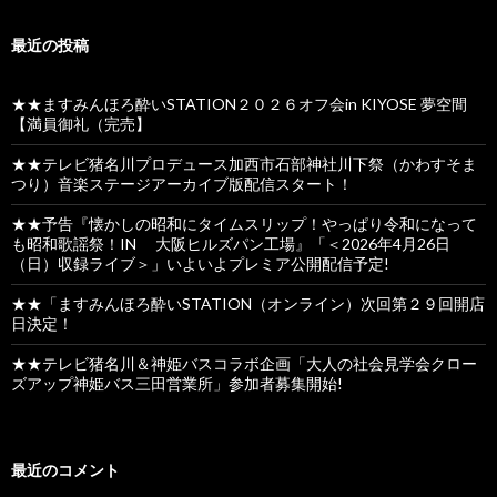
最近の投稿
★★ますみんほろ酔いSTATION２０２６オフ会in KIYOSE 夢空間
【満員御礼（完売】
★★テレビ猪名川プロデュース加西市石部神社川下祭（かわすそま
つり）音楽ステージアーカイブ版配信スタート！
★★予告『懐かしの昭和にタイムスリップ！やっぱり令和になって
も昭和歌謡祭！IN 大阪ヒルズパン工場』「＜2026年4月26日
（日）収録ライブ＞」いよいよプレミア公開配信予定!
★★「ますみんほろ酔いSTATION（オンライン）次回第２９回開店
日決定！
★★テレビ猪名川＆神姫バスコラボ企画「大人の社会見学会クロー
ズアップ神姫バス三田営業所」参加者募集開始!
最近のコメント