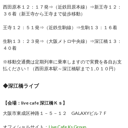
西田原本１２：１７発⇒（近鉄田原本線）⇒新王寺１２：
３６着（新王寺から王寺まで徒歩移動）
王寺１２：５１発⇒（近鉄生駒線）⇒生駒１３：１６着
生駒１３：２３発⇒（大阪メトロ中央線）⇒深江橋１３：
４０着
※移動交通費は定期列車に乗車しますので実費を各自お支
払ください！（西田原本駅～深江橋駅まで１,０１０円）
◆深江橋ライブ
【会場：live cafe 深江橋Ｋｓ】
大阪市東成区神路１－５－１２ GALAXYビル７Ｆ
オフィシャルサイト：
Live Cafe Ks Group