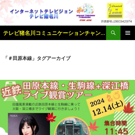
検
テレビ猪名川コミュニケーションチャンネル
索
コ
メインメ
ン
ニュー
テ
ン
「＃田原本線」タグアーカイブ
ツ
へ
ス
キ
ッ
プ