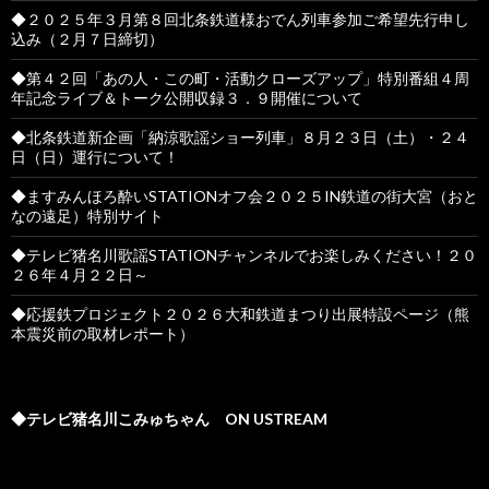
◆２０２５年３月第８回北条鉄道様おでん列車参加ご希望先行申し
込み（２月７日締切）
◆第４２回「あの人・この町・活動クローズアップ」特別番組４周
年記念ライブ＆トーク公開収録３．９開催について
◆北条鉄道新企画「納涼歌謡ショー列車」８月２３日（土）・２４
日（日）運行について！
◆ますみんほろ酔いSTATIONオフ会２０２５IN鉄道の街大宮（おと
なの遠足）特別サイト
◆テレビ猪名川歌謡STATIONチャンネルでお楽しみください！２０
２６年４月２２日～
◆応援鉄プロジェクト２０２６大和鉄道まつり出展特設ページ（熊
本震災前の取材レポート）
◆テレビ猪名川こみゅちゃん ON USTREAM