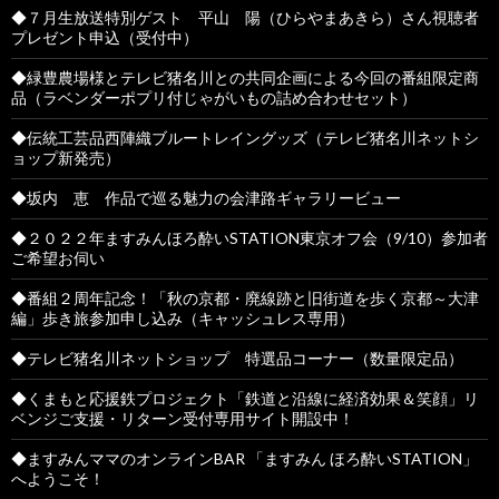
◆７月生放送特別ゲスト 平山 陽（ひらやまあきら）さん視聴者
プレゼント申込（受付中）
◆緑豊農場様とテレビ猪名川との共同企画による今回の番組限定商
品（ラベンダーポプリ付じゃがいもの詰め合わせセット）
◆伝統工芸品西陣織ブルートレイングッズ（テレビ猪名川ネットシ
ョップ新発売）
◆坂内 恵 作品で巡る魅力の会津路ギャラリービュー
◆２０２２年ますみんほろ酔いSTATION東京オフ会（9/10）参加者
ご希望お伺い
◆番組２周年記念！「秋の京都・廃線跡と旧街道を歩く京都～大津
編」歩き旅参加申し込み（キャッシュレス専用）
◆テレビ猪名川ネットショップ 特選品コーナー（数量限定品）
◆くまもと応援鉄プロジェクト「鉄道と沿線に経済効果＆笑顔」リ
ベンジご支援・リターン受付専用サイト開設中！
◆ますみんママのオンラインBAR 「ますみん ほろ酔いSTATION」
へようこそ！