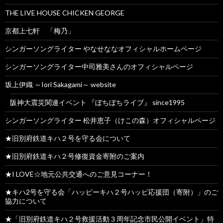
THE LIVE HOUSE CHICKEN GEORGE
京都上七軒 「梅乃」
シンガーソングライター やなせななオフィシャルホームページ
シンガーソングライター中司雅美さんのオフィシャルページ
坂上伊織 ～Iori Sakagami～ website
阪神大震災関連イベント 『ぼちぼちライブ』 since1995
シンガーソングライター 松井恵子（けこの森）オフィシャルページ
★旧別府鉄道キハ２号を守る会について
★旧別府鉄道キハ２号修復資金寄附のご案内
★I LOVE☆地元公共交通へのご意見コーナー！
★キハ2号を守る会「ハッピーキハ２号ハッピ応援団（寄附）」のご
協力について
★「旧別府鉄道キハ２号救援活動３周年記念市民公開イベント」特