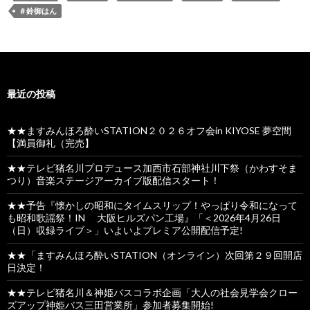
＃鈴御はん
最近の投稿
★★ますみんほろ酔いSTATION２０２６オフ会in KIYOSE 夢空間
【満員御礼（完売】
★★テレビ猪名川プロデュース加西市石部神社川下祭（かわすそま
つり）音楽ステージアーカイブ版配信スタート！
★★予告『懐かしの昭和にタイムスリップ！やっぱり令和になって
も昭和歌謡祭！IN 大阪ヒルズパン工場』「＜2026年4月26日
（日）収録ライブ＞」いよいよプレミア公開配信予定!
★★「ますみんほろ酔いSTATION（オンライン）次回第２９回開店
日決定！
★★テレビ猪名川＆神姫バスコラボ企画「大人の社会見学会クロー
ズアップ神姫バス三田営業所」参加者募集開始!