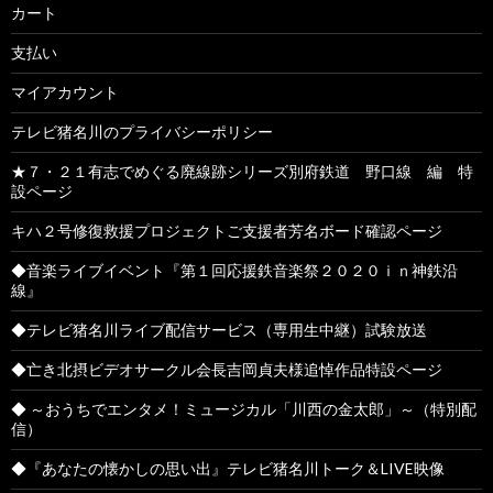
カート
支払い
マイアカウント
テレビ猪名川のプライバシーポリシー
★７・２１有志でめぐる廃線跡シリーズ別府鉄道 野口線 編 特
設ページ
キハ２号修復救援プロジェクトご支援者芳名ボード確認ページ
◆音楽ライブイベント『第１回応援鉄音楽祭２０２０ｉｎ神鉄沿
線』
◆テレビ猪名川ライブ配信サービス（専用生中継）試験放送
◆亡き北摂ビデオサークル会長吉岡貞夫様追悼作品特設ページ
◆ ～おうちでエンタメ！ミュージカル「川西の金太郎」～（特別配
信）
◆『あなたの懐かしの思い出』テレビ猪名川トーク＆LIVE映像