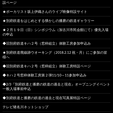
設ページ
★ボーカリスト坂上伊織さんのライブ映像特設サイト
★別府鉄道をはじめとする懐かしの播磨の鉄道ギャラリー
★２月１９日（日）シンポジウム（加古川市民会館にて）優先入場
の申込
◆旧別府鉄道キハ２号（窓枠組立）体験工房参加申込み
★別府鉄道廃線跡ウオーキング（2018.2.12 祝・月）にご参加の皆
様へ
◆旧別府鉄道キハ２号（窓枠組立）体験工房特設ページ
◆キハ２号窓枠体験工房第２弾11/10～11参加申込み
◆2/3『別府鉄道と播磨の鉄道の過去と現在』オープニングイベント
一般入場事前申込
◆別府鉄道と播磨の鉄道の過去と現在写真展特設ページ
テレビ猪名川ネットショップ