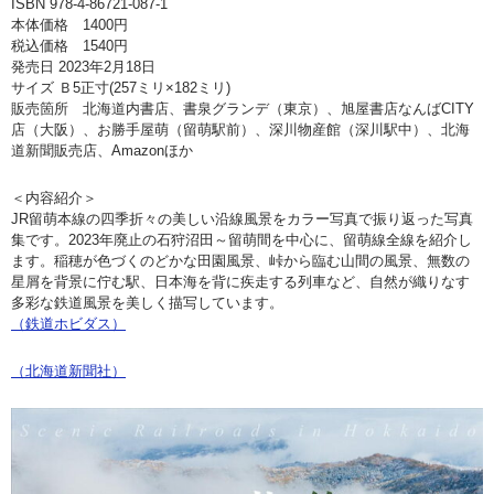
ISBN 978-4-86721-087-1
本体価格 1400円
税込価格 1540円
発売日 2023年2月18日
サイズ Ｂ5正寸(257ミリ×182ミリ)
販売箇所 北海道内書店、書泉グランデ（東京）、旭屋書店なんばCITY
店（大阪）、お勝手屋萌（留萌駅前）、深川物産館（深川駅中）、北海
道新聞販売店、Amazonほか
＜内容紹介＞
JR留萌本線の四季折々の美しい沿線風景をカラー写真で振り返った写真
集です。2023年廃止の石狩沼田～留萌間を中心に、留萌線全線を紹介し
ます。稲穂が色づくのどかな田園風景、峠から臨む山間の風景、無数の
星屑を背景に佇む駅、日本海を背に疾走する列車など、自然が織りなす
多彩な鉄道風景を美しく描写しています。
（鉄道ホビダス）
（北海道新聞社）