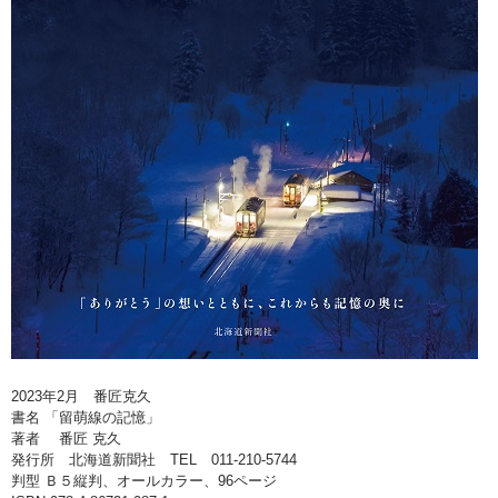
2023年2月 番匠克久
書名 「留萌線の記憶」
著者 番匠 克久
発行所 北海道新聞社 TEL 011-210-5744
判型 Ｂ５縦判、オールカラー、96ページ