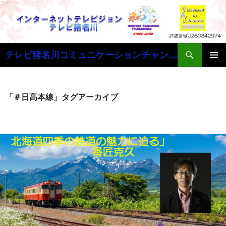
検
テレビ猪名川コミュニケーションチャンネル
索
コ
メインメ
ン
ニュー
テ
ン
「＃日高本線」タグアーカイブ
ツ
へ
ス
キ
ッ
プ