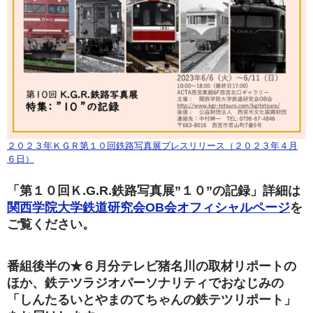
２０２３年ＫＧＲ第１０回鉄路写真展プレスリリース（２０２３年４月
６日）
「第１０回Ｋ.G.R.鉄路写真展”１０”の記録」詳細は
関西学院大学鉄道研究会OB会オフィシャルページ
を
ご覧ください。
番組後半の★６月分テレビ猪名川の取材リポートの
ほか、鉄テツラジオパーソナリティでおなじみの
「しんたるいとやまのてちゃんの鉄テツリポート」