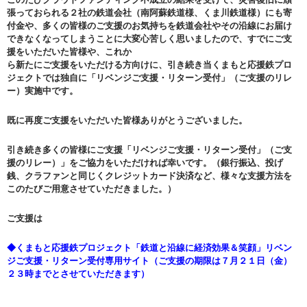
張っておられる２社の鉄道会社（南阿蘇鉄道様、くま川鉄道様）にも寄
付金や、多くの皆様のご支援のお気持ちを鉄道会社やその沿線にお届け
できなくなってしまうことに大変心苦しく思いましたので、すでにご支
援をいただいた皆様や、これか
ら新たにご支援をいただける方向けに、引き続き当くまもと応援鉄プロ
ジェクトでは独自に「リベンジご支援・リターン受付」（ご支援のリレ
ー）実施中です。
既に再度ご支援をいただいた皆様ありがとうございました。
引き続き多くの皆様にご支援「リベンジご支援・リターン受付」（ご支
援のリレー）」をご協力をいただければ幸いです。（銀行振込、投げ
銭、クラファンと同じくクレジットカード決済など、様々な支援方法を
このたびご用意させていただきました。）
ご支援は
◆くまもと応援鉄プロジェクト「鉄道と沿線に経済効果＆笑顔」リベン
ジご支援・リターン受付専用サイト（ご支援の期限は７月２１日（金）
２３時までとさせていただきます）