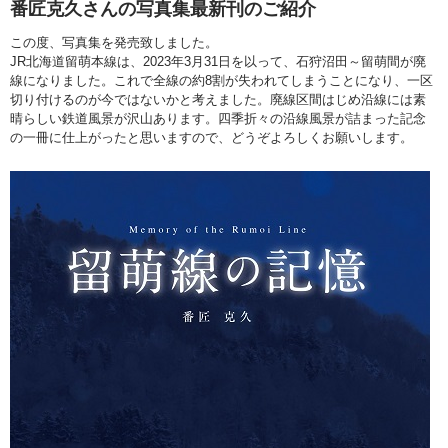
番匠克久
さんの写真集最新刊のご紹介
この度、写真集を発売致しました。
JR北海道留萌本線は、2023年3月31日を以って、石狩沼田～留萌間が廃
線になりました。これで全線の約8割が失われてしまうことになり、一区
切り付けるのが今ではないかと考えました。廃線区間はじめ沿線には素
晴らしい鉄道風景が沢山あります。四季折々の沿線風景が詰まった記念
の一冊に仕上がったと思いますので、どうぞよろしくお願いします。