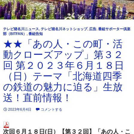
テレビ猪名川ニュース
,
テレビ猪名川ネットショップ
,
広告
,
番組サポーター倶楽
部（BITFAN）
,
番組告知
★★「あの人・この町・活
動クローズアップ」第３２
回 第２０２３年６月１８日
（日）テーマ「北海道四季
の鉄道の魅力に迫る」生放
送！直前情報！
2023年6月4日
コメントする
次回６月１８日(日）【第３２回】「あの人・こ