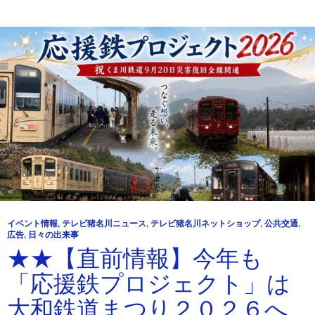
イベント情報
,
テレビ猪名川ニュース
,
テレビ猪名川ネットショップ
,
公共交通
,
広告
,
日々の出来事
★★【直前情報】今年も
「応援鉄プロジェクト」は
大和鉄道まつり２０２６へ