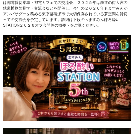
は都電貸切乗車・都電カフェでの交流会、２０２５年は鉄道の街大宮の
鉄道博物館見学・交流会などを開催し、今年の２０２６年もますみんが
アンバサダーを務める東京都清瀬市で大切保存されている夢空間を貸切
っての交流会を予定しています。詳細は下段の＜ますみんほろ酔い
STATION２０２６オフ会開催の概要＞をご覧ください。