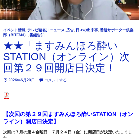
イベント情報
,
テレビ猪名川ニュース
,
広告
,
日々の出来事
,
番組サポーター倶楽
部（BITFAN）
,
番組告知
★★「ますみんほろ酔い
STATION（オンライン）次
回第２９回開店日決定！
2026年6月20日
コメントする
【次回の第２９回ますみんほろ酔いSTATION（オン
ライン）開店日決定】
次回は
７月の第４金曜日 ７月２４日（金）に開店日が決定
いたしまし
た。