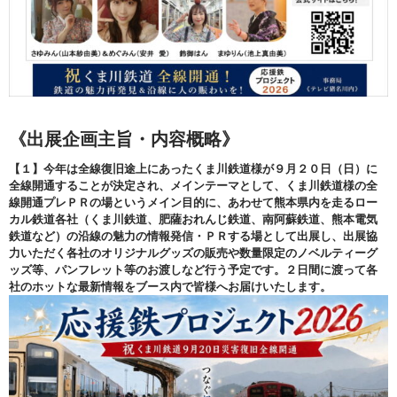
《出展企画主旨・内容概略》
【１】今年は全線復旧途上にあったくま川鉄道様が９月２０日（日）に
全線開通することが決定され、メインテーマとして、くま川鉄道様の全
線開通プレＰＲの場というメイン目的に、あわせて熊本県内を走るロー
カル鉄道各社（くま川鉄道、肥薩おれんじ鉄道、南阿蘇鉄道、熊本電気
鉄道など）の沿線の魅力の情報発信・ＰＲする場として出展し、出展協
力いただく
各社のオリジナルグッズの販売や数量限定のノベルティーグ
ッズ等、パンフレット等のお渡しなど行う予定です。２日間に渡って各
社のホットな最新情報をブース内で皆様へお届けいたします。