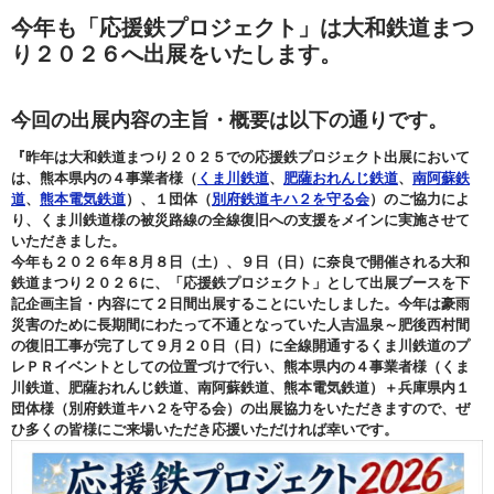
今年も「応援鉄プロジェクト」は大和鉄道まつ
り２０２６へ出展をいたします。
今回の出展内容の主旨・概要は以下の通りです。
『昨年は大和鉄道まつり２０２５での応援鉄プロジェクト出展において
は、熊本県内の４事業者様（
くま川鉄道
、
肥薩おれんじ鉄道
、
南阿蘇鉄
道
、
熊本電気鉄道
）、１団体（
別府鉄道キハ２を守る会
）のご協力によ
り、くま川鉄道様の被災路線の全線復旧への支援をメインに実施させて
いただきました。
今年も２０２６年８月８日（土）、９日（日）に奈良で開催される大和
鉄道まつり２０２６に、「応援鉄プロジェクト」として出展ブースを下
記企画主旨・内容にて２日間出展することにいたしました。今年は豪雨
災害のために長期間にわたって不通となっていた人吉温泉～肥後西村間
の復旧工事が完了して９月２０日（日）に全線開通するくま川鉄道のプ
レＰＲイベントとしての位置づけで行い、
熊本県内の４事業者様（くま
川鉄道、肥薩おれんじ鉄道、南阿蘇鉄道、熊本電気鉄道）＋兵庫県内１
団体様（別府鉄道キハ２を守る会）の出展協力をいただきますので、ぜ
ひ多くの皆様にご来場いただき応援いただければ幸いです。