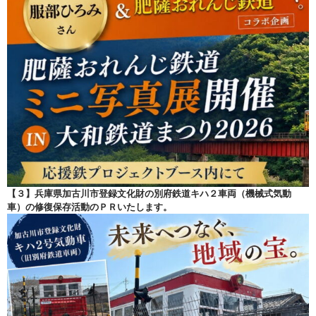
【３】兵庫県加古川市登録文化財の別府鉄道キハ２車両（機械式気動
車）の修復保存活動のＰＲいたします。