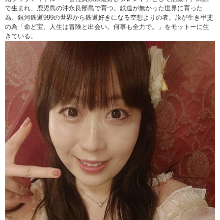
で生まれ、鹿児島の沖永良部島で育つ。鉄道が無かった世界に育った
為、銀河鉄道999の世界から鉄道好きになる空想よりの者。旅が生き甲斐
の為「命ど宝。人生は冒険と出会い。何事も全力で。」をモットーに生
きている。