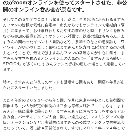
のがzoomオンラインを使ってスタートさせた、非公
開のオンライン呑み会が原点です。
そしてこの５年間でコロナも収まり、逆に、全国各地におられるますみ
んファンの皆様が気軽に自宅や、出先からでもオンラインで定期的（隔
月）に集まって、お仕事終わり＆おやすみ前のひと時、ドリンクを飲み
ながら参加の皆様と楽しくオンライン対面で、鉄道の話はもちろん、ま
すみんの関わったイベントの裏話などや、参加のみなさの愚痴話も、ワ
イワイ、がやがやと楽しく気軽にますみんと双方向にお話できるのが魅
力ということで、最近ではますみんファンの常連さんが中心に集う、ま
すみんがママを務めるオンライン上の人気のバー「ますみんほろ酔い
STATION」が多くのますみんファンの皆様の癒しの場として定着してい
ます。
時々、ますみんと仲良しのゲストも登場する回もあり！開店６年目があ
らたにスタートいたしました。
また４年前の２０２２年から年１回、９月に東京を中心とした首都圏で
開催する、少人数限定の恒例のオフ会も毎年大好評で、こちらは、ます
みんと一緒に電車に乗ったり、ますみん直々におもてなしをするリアル
呑み会、パーティ、クイズ大会、楽しい遠足など、マスミングッズの物
販、オークションなど、実質的にますみんの公式ファンクラブ的交流会
となっていて、既に計４回開催されて、すでに２０２２年～２４年まで