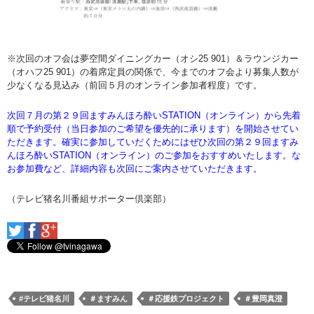
※次回のオフ会は夢空間ダイニングカー（オシ25 901）＆ラウンジカー
（オハフ25 901）の着席定員の関係で、今までのオフ会より募集人数が
少なくなる見込み（前回５月のオンライン参加者程度）です。
次回７月の第２９回ますみんほろ酔いSTATION（オンライン）から先着
順で予約受付（当日参加のご希望を優先的に承ります）を開始させてい
ただきます。確実に参加していだくためにはぜひ次回の第２９回ますみ
んほろ酔いSTATION（オンライン）のご参加をおすすめいたします。な
お参加費など、詳細内容も次回にご案内させていただきます。
（テレビ猪名川番組サポーター倶楽部）
#テレビ猪名川
＃ますみん
＃応援鉄プロジェクト
＃豊岡真澄