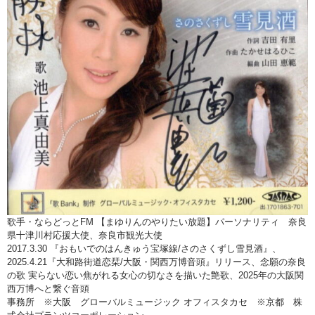
歌手・ならどっとFM 【まゆりんのやりたい放題】パーソナリティ 奈良
県十津川村応援大使、奈良市観光大使
2017.3.30 『おもいでのはんきゅう宝塚線/さのさくずし雪見酒』、
2025.4.21『大和路街道恋栞/大阪・関西万博音頭』リリース、念願の奈良
の歌 実らない恋い焦がれる女心の切なさを描いた艶歌、2025年の大阪関
西万博へと繋ぐ音頭
事務所 ※大阪 グローバルミュージック オフィスタカセ ※京都 株