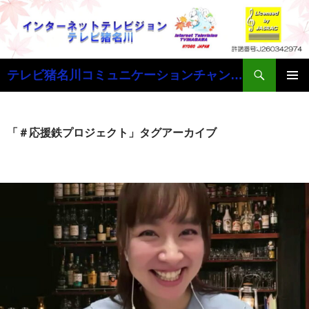
検
テレビ猪名川コミュニケーションチャンネル
索
コ
メインメ
ン
ニュー
テ
ン
「＃応援鉄プロジェクト」タグアーカイブ
ツ
へ
ス
キ
ッ
プ