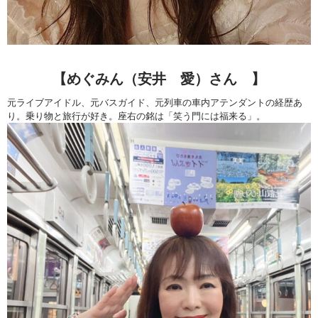
【めぐみん（安井 愛）さん 】
元ライブアイドル、元バスガイド、元列車の車内アテンダントの経歴あ
り。乗り物と旅行が好き。座右の銘は「笑う門には福来る」。