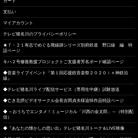
カート
支払い
マイアカウント
テレビ猪名川のプライバシーポリシー
★７・２１有志でめぐる廃線跡シリーズ別府鉄道 野口線 編 特
設ページ
キハ２号修復救援プロジェクトご支援者芳名ボード確認ページ
◆音楽ライブイベント『第１回応援鉄音楽祭２０２０ｉｎ神鉄沿
線』
◆テレビ猪名川ライブ配信サービス（専用生中継）試験放送
◆亡き北摂ビデオサークル会長吉岡貞夫様追悼作品特設ページ
◆ ～おうちでエンタメ！ミュージカル「川西の金太郎」～（特別配
信）
◆『あなたの懐かしの思い出』テレビ猪名川トーク＆LIVE映像