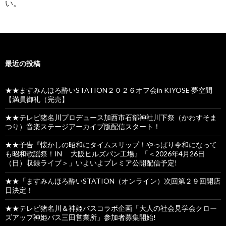
い。
最近の投稿
★★ますみんほろ酔いSTATION２０２６オフ会in KIYOSE 夢空間
【満員御礼（完売】
★★テレビ猪名川プロデュース加西市石部神社川下祭（かわすそま
つり）音楽ステージアーカイブ版配信スタート！
★★予告『懐かしの昭和にタイムスリップ！やっぱり令和になって
も昭和歌謡祭！IN 大阪ヒルズパン工場』「＜2026年4月26日
（日）収録ライブ＞」いよいよプレミア公開配信予定!
★★「ますみんほろ酔いSTATION（オンライン）次回第２９回開店
日決定！
★★テレビ猪名川＆神姫バスコラボ企画「大人の社会見学会クロー
ズアップ神姫バス三田営業所」参加者募集開始!