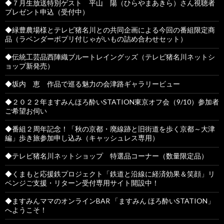
◆７月生放送特別ゲスト 平山 陽（ひらやまあきら）さん視聴者
プレゼント申込（受付中）
◆緑豊農場様とテレビ猪名川との共同企画による今回の番組限定商
品（ラベンダーポプリ付じゃがいもの詰め合わせセット）
◆伝統工芸品西陣織ブルートレイングッズ（テレビ猪名川ネットシ
ョップ新発売）
◆坂内 恵 作品で巡る魅力の会津路ギャラリービュー
◆２０２２年ますみんほろ酔いSTATION東京オフ会（9/10）参加者
ご希望お伺い
◆番組２周年記念！「秋の京都・廃線跡と旧街道を歩く京都～大津
編」歩き旅参加申し込み（キャッシュレス専用）
◆テレビ猪名川ネットショップ 特選品コーナー（数量限定品）
◆くまもと応援鉄プロジェクト「鉄道と沿線に経済効果＆笑顔」リ
ベンジご支援・リターン受付専用サイト開設中！
◆ますみんママのオンラインBAR 「ますみん ほろ酔いSTATION」
へようこそ！