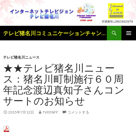
検
テレビ猪名川コミュニケーションチャンネル
索
コ
メインメ
ン
ニュー
テ
ン
テレビ猪名川ニュース
ツ
★★テレビ猪名川ニュー
へ
ス：猪名川町制施行６０周
ス
キ
年記念渡辺真知子さんコン
ッ
プ
サートのお知らせ
2015年7月12日
TVISTAFF
コメントする