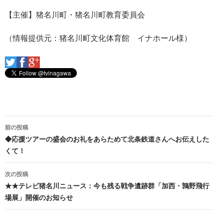
【主催】猪名川町・猪名川町教育委員会
（情報提供元：猪名川町文化体育館 イナホール様）
投
前の投稿
稿
◆応援ツアーの盛会のお礼をあらためて北条鉄道さんへお伝えした
くて！
ナ
ビ
次の投稿
★★テレビ猪名川ニュース：今も残る戦争遺跡群「加西・鶉野飛行
ゲ
場展」開催のお知らせ
ー