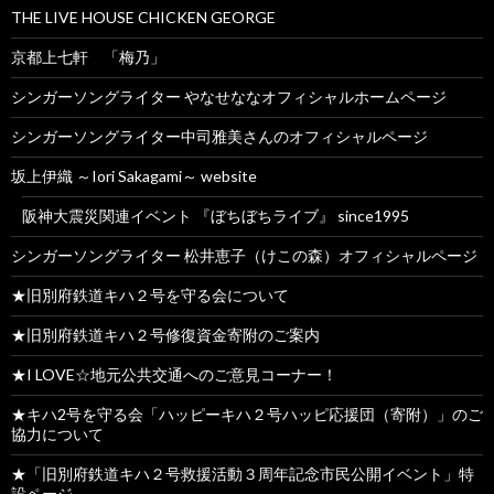
THE LIVE HOUSE CHICKEN GEORGE
京都上七軒 「梅乃」
シンガーソングライター やなせななオフィシャルホームページ
シンガーソングライター中司雅美さんのオフィシャルページ
坂上伊織 ～Iori Sakagami～ website
阪神大震災関連イベント 『ぼちぼちライブ』 since1995
シンガーソングライター 松井恵子（けこの森）オフィシャルページ
★旧別府鉄道キハ２号を守る会について
★旧別府鉄道キハ２号修復資金寄附のご案内
★I LOVE☆地元公共交通へのご意見コーナー！
★キハ2号を守る会「ハッピーキハ２号ハッピ応援団（寄附）」のご
協力について
★「旧別府鉄道キハ２号救援活動３周年記念市民公開イベント」特
設ページ