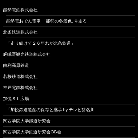
能勢電鉄株式会社
能勢電おでん電車 「能勢の冬景色｣号走る
北条鉄道株式会社
「走り続けて２６年わが北条鉄道」
嵯峨野観光鉄道株式会社
由利高原鉄道
若桜鉄道株式会社
神戸電鉄株式会社
加悦ＳＬ広場
「加悦鉄道遺産の保存と継承 by テレビ猪名川
関西学院大学鐡道研究会
関西学院大学鉄道研究会OB会