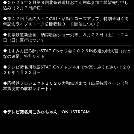
◆２０２５年３月第８回北条鉄道様おでん列車参加ご希望先行申し
込み（２月７日締切）
◆第４２回「あの人・この町・活動クローズアップ」特別番組４周
年記念ライブ＆トーク公開収録３．９開催について
◆北条鉄道新企画「納涼歌謡ショー列車」８月２３日（土）・２４
日（日）運行について！
◆ますみんほろ酔いSTATIONオフ会２０２５IN鉄道の街大宮（おと
なの遠足）特別サイト
◆テレビ猪名川歌謡STATIONチャンネルでお楽しみください！２０
２６年４月２２日～
◆応援鉄プロジェクト２０２６大和鉄道まつり出展特設ページ（熊
本震災前の取材レポート）
◆テレビ猪名川こみゅちゃん ON USTREAM