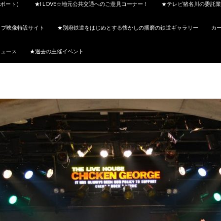
ポート）
★I LOVE☆地元公共交通へのご意見コーナー！
★テレビ猪名川の委託業
イブ映像特設サイト
★別府鉄道をはじめとする懐かしの播磨の鉄道ギャラリー
カ
ニュース
★過去の主催イベント