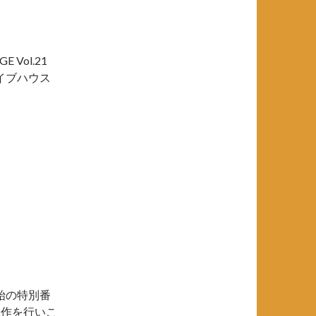
 Vol.21
イブハウス
始の特別番
制作を行いこ