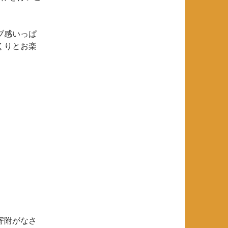
ブ感いっぱ
くりとお楽
寄附がなさ