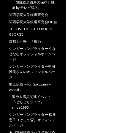
「加悦鉄道遺産の保存と継
承 by テレビ猪名川
関西学院大学鐡道研究会
関西学院大学鉄道研究会OB会
THE LIVE HOUSE CHICKEN
GEORGE
京都上七軒 「梅乃」
シンガーソングライター やな
せななオフィシャルホームペ
ージ
シンガーソングライター中司
雅美さんのオフィシャルペー
ジ
坂上伊織 ～Iori Sakagami～
website
阪神大震災関連イベント
『ぼちぼちライブ』
since1995
シンガーソングライター 松井
恵子（けこの森）オフィシャ
ルページ
★旧別府鉄道キハ２号を守る