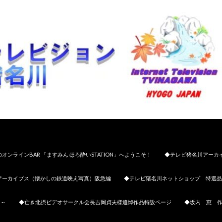
オンラインBAR 「ますみん ほろ酔いSTATION」へようこそ！
◆テレビ猪名川アーカ
アーカイブス（懐かしの鉄道映え写真）阪急編
◆テレビ猪名川ネットショップ 特選品
日～
◆亡き北摂ビデオサークル会長吉岡貞夫様追悼作品特設ページ
◆坂内 恵 