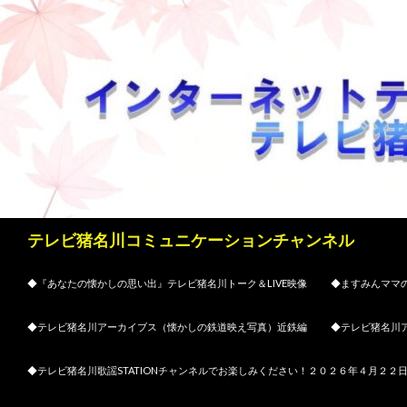
検
テレビ猪名川コミュニケーションチャンネル
索
コンテンツへスキップ
◆『あなたの懐かしの思い出』テレビ猪名川トーク＆LIVE映像
◆ますみんママの
◆テレビ猪名川アーカイブス（懐かしの鉄道映え写真）近鉄編
◆テレビ猪名川
◆テレビ猪名川歌謡STATIONチャンネルでお楽しみください！２０２６年４月２２