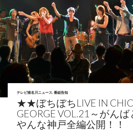
テレビ猪名川ニュース
,
番組告知
★★ぼちぼちLIVE IN CHI
GEORGE VOL.21～がん
やんな神戸全編公開！！