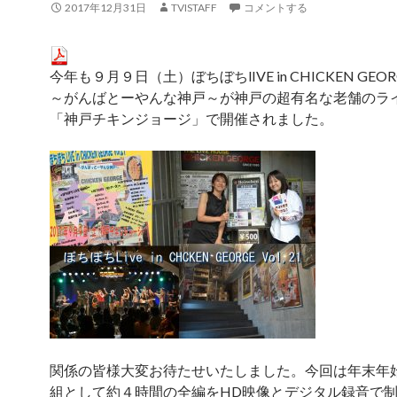
2017年12月31日
TVISTAFF
コメントする
今年も９月９日（土）ぼちぼちlIVE in CHICKEN GEORGE
～がんばとーやんな神戸～が神戸の超有名な老舗のラ
「神戸チキンジョージ」で開催されました。
関係の皆様大変お待たせいたしました。今回は年末年
組として約４時間の全編をHD映像とデジタル録音で