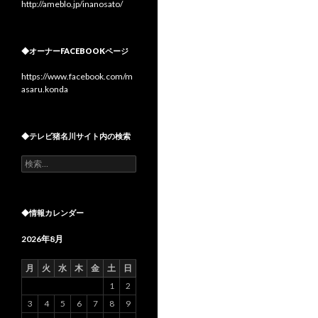
http://ameblo.jp/inanosato/
◆オーナーFACEBOOKページ
https://www.facebook.com/m
asaru.konda
◆テレビ猪名川サイト内の検索
検
索:
◆情報カレンダー
2026年8月
月
火
水
木
金
土
日
1
2
3
4
5
6
7
8
9