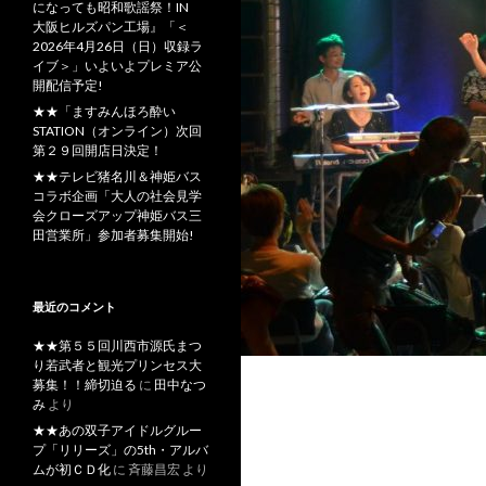
になっても昭和歌謡祭！IN
大阪ヒルズパン工場』「＜
2026年4月26日（日）収録ラ
イブ＞」いよいよプレミア公
開配信予定!
★★「ますみんほろ酔い
STATION（オンライン）次回
第２９回開店日決定！
★★テレビ猪名川＆神姫バス
コラボ企画「大人の社会見学
会クローズアップ神姫バス三
田営業所」参加者募集開始!
最近のコメント
★★第５５回川西市源氏まつ
り若武者と観光プリンセス大
募集！！締切迫る
に
田中なつ
み
より
★★あの双子アイドルグルー
プ「リリーズ」の5th・アルバ
ムが初ＣＤ化
に
斉藤昌宏
より