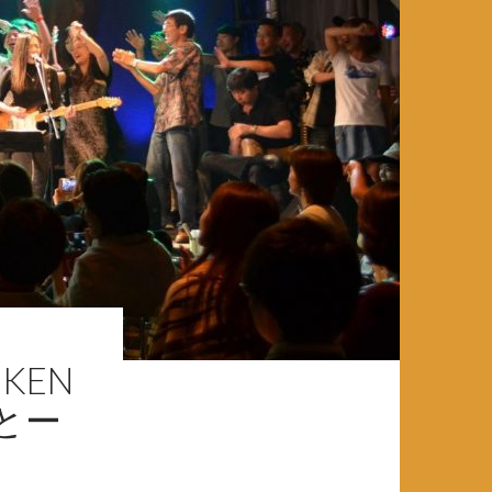
CKEN
ばとー