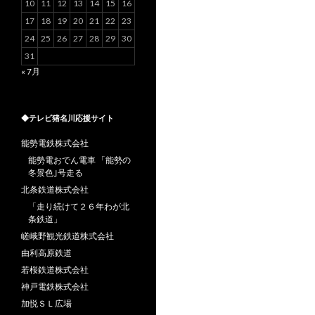
10
11
12
13
14
15
16
17
18
19
20
21
22
23
24
25
26
27
28
29
30
31
« 7月
◆テレビ猪名川応援サイト
能勢電鉄株式会社
能勢電おでん電車 「能勢の
冬景色｣号走る
北条鉄道株式会社
「走り続けて２６年わが北
条鉄道」
嵯峨野観光鉄道株式会社
由利高原鉄道
若桜鉄道株式会社
神戸電鉄株式会社
加悦ＳＬ広場