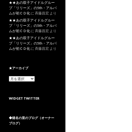
★★あの双子アイドルグルー
プ「リリーズ」の5th・アルバ
ムが初ＣＤ化
に
斉藤昌宏
より
★★あの双子アイドルグルー
プ「リリーズ」の5th・アルバ
ムが初ＣＤ化
に
斉藤昌宏
より
★★あの双子アイドルグルー
プ「リリーズ」の5th・アルバ
ムが初ＣＤ化
に
斉藤昌宏
より
★アーカイブ
★
ア
ー
カ
WIDGET TWITTER
イ
ブ
◆猪名の里のブログ（オーナー
ブログ）