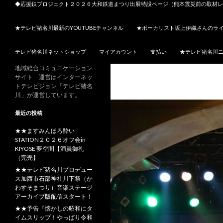
◆応援鉄プロジェクト２０２６大和鉄道まつり出展特設ページ（熊本震災前の取材レ
★テレビ猪名川最新のYOUTUBEチャンネル
★ボーカリスト坂上伊織さんのラ
テレビ猪名川ネットショップ
マイアカウント
支払い
★テレビ猪名川
地域総合コミュニケーション
サイト 運営はインターネッ
トテレビジョン「テレビ猪名
川」が運営しています。
最近の投稿
★★ますみんほろ酔い
STATION２０２６オフ会in
KIYOSE 夢空間【満員御礼
（完売】
★★テレビ猪名川プロデュー
ス加西市石部神社川下祭（か
わすそまつり）音楽ステージ
アーカイブ版配信スタート！
★★予告『懐かしの昭和にタ
イムスリップ！やっぱり令和