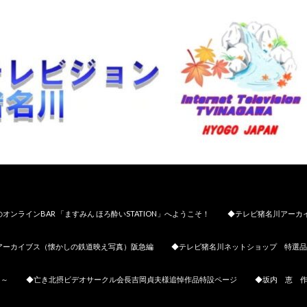
オンラインBAR 「ますみん ほろ酔いSTATION」へようこそ！
◆テレビ猪名川アーカ
アーカイブス（懐かしの鉄道映え写真）阪急編
◆テレビ猪名川ネットショップ 特選品
日～
◆亡き北摂ビデオサークル会長吉岡貞夫様追悼作品特設ページ
◆坂内 恵 