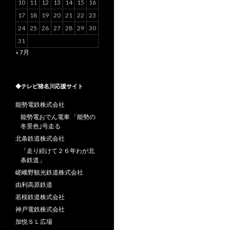
10
11
12
13
14
15
16
17
18
19
20
21
22
23
24
25
26
27
28
29
30
31
« 7月
◆テレビ猪名川応援サイト
能勢電鉄株式会社
能勢電おでん電車 「能勢の
冬景色｣号走る
北条鉄道株式会社
「走り続けて２６年わが北
条鉄道」
嵯峨野観光鉄道株式会社
由利高原鉄道
若桜鉄道株式会社
神戸電鉄株式会社
加悦ＳＬ広場