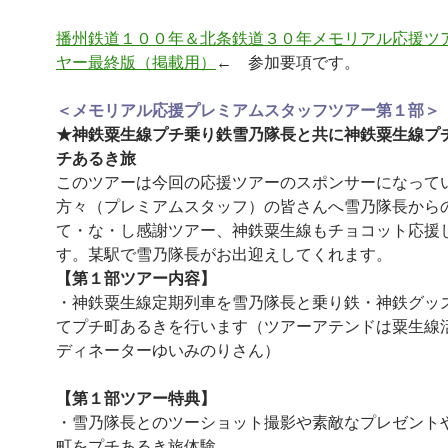
播州鉄道１００年＆北条鉄道３０年メモリアル応援ツ
ヤー最終版（掲載用）
← 参加要項です。
＜メモリアル応援プレミアムスタッフツアー第１部＞
★神鉄粟生線プチ乗り鉄雪乃隊長と共に神鉄粟生線プ
チあるき旅
このツアーは今回の応援ツアーのスポンサーになって
方々（プレミアムスタッフ）の皆さんへ雪乃隊長から
て・な・し感謝ツアー、神鉄粟生線もチョコット応援
す。某駅で雪乃隊長がお出迎えしてくれます。
【第１部ツアー内容】
・神鉄粟生線定期列車を雪乃隊長と乗り鉄・神鉄グッ
てプチ町あるきを行います（ツアーアテンドは粟生線
ディネーターゆいみのりさん）
【第１部ツアー特典】
・雪乃隊長とのツーショット撮影や素敵なプレゼント
町をプチあるき旅体験