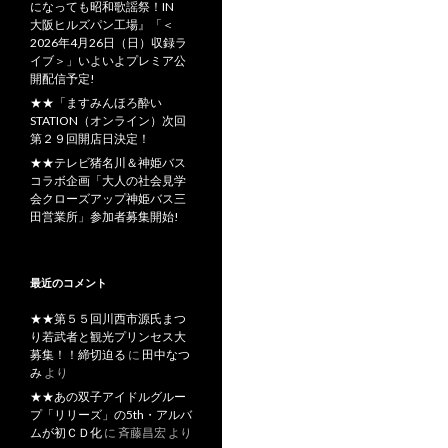
になっても昭和歌謡祭！IN
大阪ヒルズパン工場』「＜
2026年4月26日（日）収録ラ
イブ＞」いよいよプレミア公
開配信予定!
★★「ますみんほろ酔い
STATION（オンライン）次回
第２９回開店日決定！
★★テレビ猪名川＆神姫バス
コラボ企画「大人の社会見学
会クローズアップ神姫バス三
田営業所」参加者募集開始!
最近のコメント
★★第５５回川西市源氏まつ
り若武者と観光プリンセス大
募集！！締切迫る
に
田中なつ
み
より
★★あの双子アイドルグルー
プ「リリーズ」の5th・アルバ
ムが初ＣＤ化
に
斉藤昌宏
より