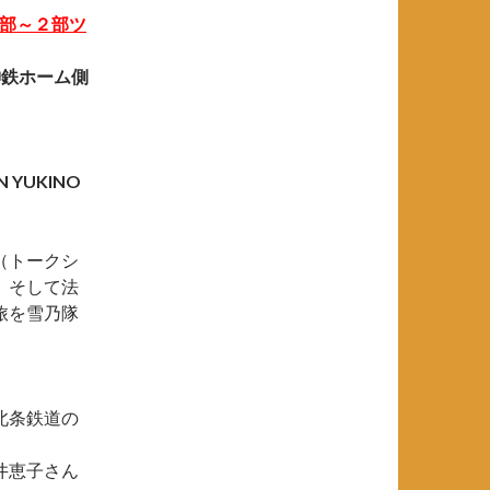
１部～２部ツ
神鉄ホーム側
YUKINO
（トークシ
、そして法
旅を雪乃隊
北条鉄道の
井恵子さん