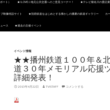
ポート）
★I LOVE☆地元公共交通へのご意見コーナー！
★テレビ猪名川の委託業
イブ映像特設サイト
★別府鉄道をはじめとする懐かしの播磨の鉄道ギャラリー
カ
ニュース
★過去の主催イベント
イベント情報
★★播州鉄道１００年＆
道３０年メモリアル応援
詳細発表！
2015年4月22日
TVISTAFF
コメントする