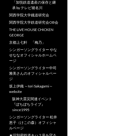
「加悦鉄道遺産の保存と継
承 by テレビ猪名川
関西学院大学鐡道研究会
関西学院大学鉄道研究会OB会
THE LIVE HOUSE CHICKEN
GEORGE
京都上七軒 「梅乃」
シンガーソングライター やな
せななオフィシャルホームペ
ージ
シンガーソングライター中司
雅美さんのオフィシャルペー
ジ
坂上伊織 ～Iori Sakagami～
website
阪神大震災関連イベント
『ぼちぼちライブ』
since1995
シンガーソングライター 松井
恵子（けこの森）オフィシャ
ルページ
★旧別府鉄道キハ２号を守る