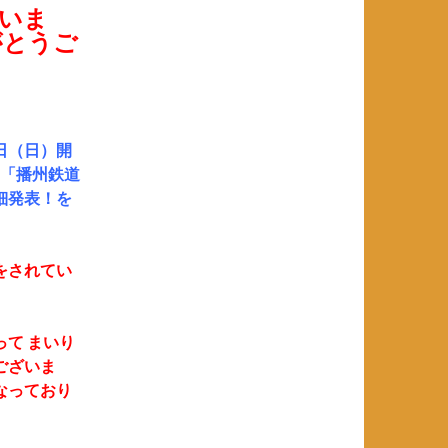
いま
がとうご
日（日）開
行く「播州鉄道
細発表！を
をされてい
て まいり
ございま
なっており