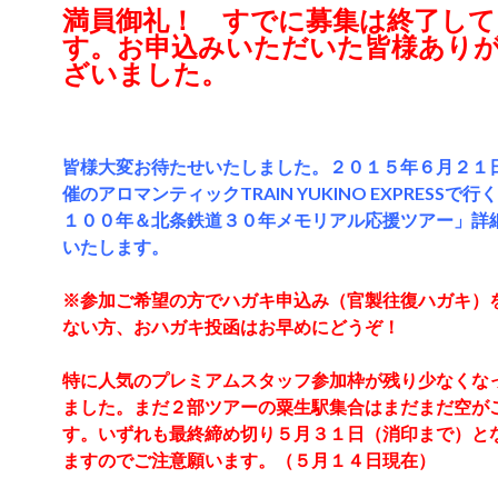
満員御礼！ すでに募集は終了して
す。お申込みいただいた皆様あり
ざいました。
皆様大変お待たせいたしました。２０１５年６月２１
催のアロマンティックTRAIN YUKINO EXPRESSで
１００年＆北条鉄道３０年メモリアル応援ツアー」詳
いたします。
※参加ご希望の方でハガキ申込み（官製往復ハガキ）
ない方、おハガキ投函はお早めにどうぞ！
特に人気のプレミアムスタッフ参加枠が残り少なくなっ
ました。まだ２部ツアーの粟生駅集合はまだまだ空が
す。いずれも最終締め切り５月３１日（消印まで）と
ますのでご注意願います。（５月１４日現在）