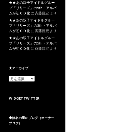
★★あの双子アイドルグルー
プ「リリーズ」の5th・アルバ
ムが初ＣＤ化
に
斉藤昌宏
より
★★あの双子アイドルグルー
プ「リリーズ」の5th・アルバ
ムが初ＣＤ化
に
斉藤昌宏
より
★★あの双子アイドルグルー
プ「リリーズ」の5th・アルバ
ムが初ＣＤ化
に
斉藤昌宏
より
★アーカイブ
★
ア
ー
カ
WIDGET TWITTER
イ
ブ
◆猪名の里のブログ（オーナー
ブログ）