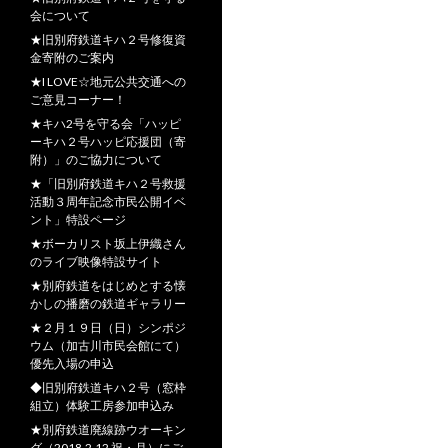
会について
★旧別府鉄道キハ２号修復資
金寄附のご案内
★I LOVE☆地元公共交通への
ご意見コーナー！
★キハ2号を守る会「ハッピ
ーキハ２号ハッピ応援団（寄
附）」のご協力について
★「旧別府鉄道キハ２号救援
活動３周年記念市民公開イベ
ント」特設ページ
★ボーカリスト坂上伊織さん
のライブ映像特設サイト
★別府鉄道をはじめとする懐
かしの播磨の鉄道ギャラリー
★２月１９日（日）シンポジ
ウム（加古川市民会館にて）
優先入場の申込
◆旧別府鉄道キハ２号（窓枠
組立）体験工房参加申込み
★別府鉄道廃線跡ウオーキン
グ（2018.2.12 祝・月）にご