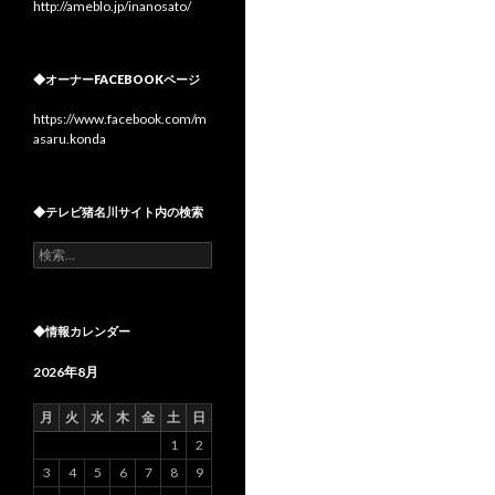
http://ameblo.jp/inanosato/
◆オーナーFACEBOOKページ
https://www.facebook.com/m
asaru.konda
◆テレビ猪名川サイト内の検索
検
索:
◆情報カレンダー
2026年8月
月
火
水
木
金
土
日
1
2
3
4
5
6
7
8
9