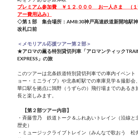
プレミアム参加費 ￥１２,０００ お一人さま （
アー費用込み）
◇第１部 集合場所：AM8:30神戸高速鉄道新開地駅
改札口前
＜メモリアル応援ツアー第２部＞
★アロマの薫る特別貸切列車「アロマンティックTRAIN 
EXPRESS」の旅
このツアーは北条鉄道特別貸切列車での車内イベント
ョー・ミニライブ）や北条町駅での車庫見学＆撮影会
華口駅を拠点に鶉野（うずらの）飛行場までのあるき
長と楽しみます。
【第２部ツアー内容】
・斉藤雪乃 鉄道トーク＆ふれあいトレイン（沿線と
歴史）
・ミュージックライブトレイン（みんなで歌おう 松