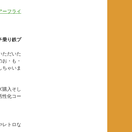
アーフライ
チ乗り鉄プ
いただいた
のお・も・
しちゃいま
ズ購入そし
活性化コー
やレトロな