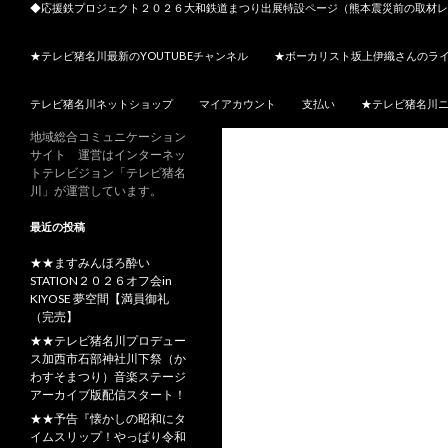
◆応援鉄プロジェクト２０２６大和鉄道まつり出展特設ページ（熊本震災前の取材レ
★テレビ猪名川最新のYOUTUBEチャンネル
★ボーカリスト坂上伊織さんのラ
テレビ猪名川ネットショップ
マイアカウント
支払い
★テレビ猪名川
地域総合コミュニケーション
サイト 運営はインターネッ
トテレビジョン「テレビ猪名
川」が運営しています。
最近の投稿
★★ますみんほろ酔い
STATION２０２６オフ会in
KIYOSE 夢空間【満員御礼
（完売】
★★テレビ猪名川プロデュー
ス加西市石部神社川下祭（か
わすそまつり）音楽ステージ
アーカイブ版配信スタート！
★★予告『懐かしの昭和にタ
イムスリップ！やっぱり令和