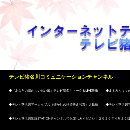
検
テレビ猪名川コミュニケーションチャンネル
索
コンテンツへスキップ
◆『あなたの懐かしの思い出』テレビ猪名川トーク＆LIVE映像
◆ますみんママの
◆テレビ猪名川アーカイブス（懐かしの鉄道映え写真）近鉄編
◆テレビ猪名川
◆テレビ猪名川歌謡STATIONチャンネルでお楽しみください！２０２６年４月２２