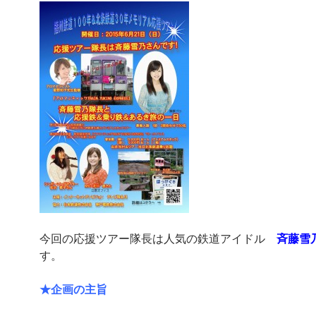
今回の応援ツアー隊長は人気の鉄道アイドル
斉藤雪
す。
★企画の主旨