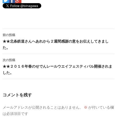
投
前の投稿
稿
★★北条鉄道さんへあれから２週間感謝の意をお伝えしてきまし
た。
ナ
ビ
次の投稿
★★２０１６年春のせでんレールウエイフェスティバル開催されま
ゲ
した。
ー
シ
コメントを残す
ョ
ン
メールアドレスが公開されることはありません。
※
が付いている欄
は必須項目です