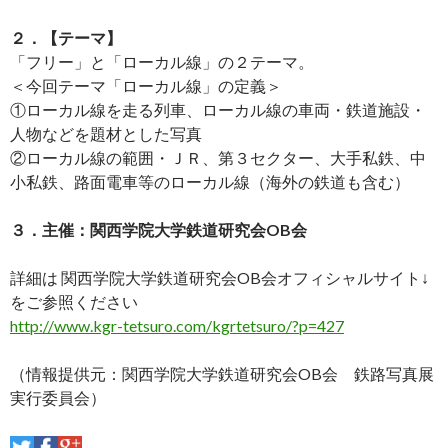
２．【テーマ】
「フリー」と「ローカル線」の２テーマ。
＜今回テーマ「ローカル線」の定義＞
①ローカル線を走る列車、ローカル線の車両・鉄道施設・
人物などを題材とした写真
②ローカル線の範囲・ＪＲ、第３セクター、大手私鉄、中
小私鉄、路面電車等のローカル線（海外の鉄道も含む）
３．主催：関西学院大学鉄道研究会OB会
詳細は 関西学院大学鉄道研究会OB会オフィシャルサイト↓
をご参照ください
http://www.kgr-tetsuro.com/kgrtetsuro/?p=427
（情報提供元：関西学院大学鉄道研究会OB会 鉄路写真展
実行委員会）