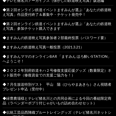
◆テレビ猪名川アーカイブス（懐かしの鉄道映え写真）阪急編
◆第２回オンライン鉄道イベントますみんが選ぶ「あなたの鉄道映
え写真」作品受付終了＆募集中・チケット発売中！
◆第２回オンライン鉄道イベントますみんが選ぶ「あなたの鉄道映
え写真」参加チケット購入できます
◆ますみんの鉄道映え写真参加者２部最終投票（パスワード要）
◆ますみんの鉄道映え写真一般投票（2021.3.21）
◆ますみんママのオンラインBAR 「ますみん ほろ酔いSTATION」
へようこそ！
◆２０２２年別府鉄道キハ２号修復支援応援グッズ（数量限定）ネ
ット販売中（修復資金での支援ご協力を！）
◆７月生放送特別ゲスト 平山 陽（ひらやまあきら）さん視聴者
プレゼント申込（受付中）
◆緑豊農場様とテレビ猪名川との共同企画による今回の番組限定商
品（ラベンダーポプリ付じゃがいもの詰め合わせセット）
◆伝統工芸品西陣織ブルートレイングッズ（テレビ猪名川ネットシ