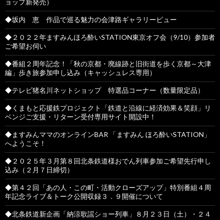
ョップ新発売）
◆坂内 恵 作品で巡る魅力の会津路ギャラリービュー
◆２０２２年ますみんほろ酔いSTATION東京オフ会（9/10）参加者
ご希望お伺い
◆番組２周年記念！「秋の京都・廃線跡と旧街道を歩く京都～大津
編」歩き旅参加申し込み（キャッシュレス専用）
◆テレビ猪名川ネットショップ 特選品コーナー（数量限定品）
◆くまもと応援鉄プロジェクト「鉄道と沿線に経済効果＆笑顔」リ
ベンジご支援・リターン受付専用サイト開設中！
◆ますみんママのオンラインBAR 「ますみん ほろ酔いSTATION」
へようこそ！
◆２０２５年３月第８回北条鉄道様おでん列車参加ご希望先行申し
込み（２月７日締切）
◆第４２回「あの人・この町・活動クローズアップ」特別番組４周
年記念ライブ＆トーク公開収録３．９開催について
◆北条鉄道新企画「納涼歌謡ショー列車」８月２３日（土）・２４