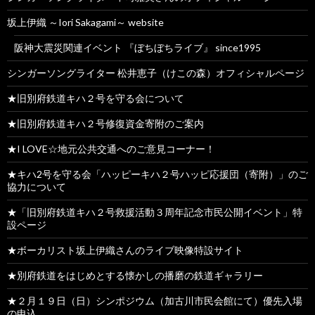
坂上伊織 ～Iori Sakagami～ website
阪神大震災関連イベント 『ぼちぼちライブ』 since1995
シンガーソングライター 松井恵子（けこの森）オフィシャルページ
★旧別府鉄道キハ２号を守る会について
★旧別府鉄道キハ２号修復資金寄附のご案内
★I LOVE☆地元公共交通へのご意見コーナー！
★キハ2号を守る会「ハッピーキハ２号ハッピ応援団（寄附）」のご
協力について
★「旧別府鉄道キハ２号救援活動３周年記念市民公開イベント」特
設ページ
★ボーカリスト坂上伊織さんのライブ映像特設サイト
★別府鉄道をはじめとする懐かしの播磨の鉄道ギャラリー
★２月１９日（日）シンポジウム（加古川市民会館にて）優先入場
の申込