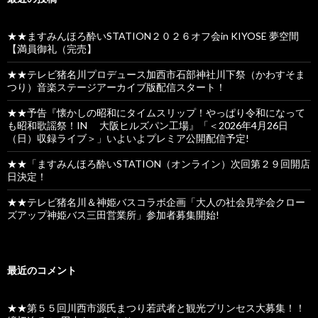
★★ますみんほろ酔いSTATION２０２６オフ会in KIYOSE 夢空間
【満員御礼（完売】
★★テレビ猪名川プロデュース加西市石部神社川下祭（かわすそま
つり）音楽ステージアーカイブ版配信スタート！
★★予告『懐かしの昭和にタイムスリップ！やっぱり令和になって
も昭和歌謡祭！IN 大阪ヒルズパン工場』「＜2026年4月26日
（日）収録ライブ＞」いよいよプレミア公開配信予定!
★★「ますみんほろ酔いSTATION（オンライン）次回第２９回開店
日決定！
★★テレビ猪名川＆神姫バスコラボ企画「大人の社会見学会クロー
ズアップ神姫バス三田営業所」参加者募集開始!
最近のコメント
★★第５５回川西市源氏まつり若武者と観光プリンセス大募集！！