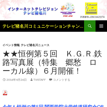
検
テレビ猪名川コミュニケーションチャンネル
索
コ
メインメ
ン
ニュー
テ
ン
イベント情報
,
テレビ猪名川ニュース
ツ
★★恒例第５回 Ｋ.Ｇ.Ｒ.鉄
へ
路写真展（特集 郷愁 ロ
ス
キ
ーカル線）６月開催！
ッ
プ
2016年4月26日
TVISTAFF
コメントする
今年も恒例の第5回 関西学院大学鉄道研究会OB