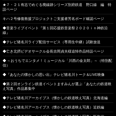
★７・２１有志でめぐる廃線跡シリーズ別府鉄道 野口線 編 特
設ページ
キハ２号修復救援プロジェクトご支援者芳名ボード確認ページ
◆音楽ライブイベント『第１回応援鉄音楽祭２０２０ｉｎ神鉄沿
線』
◆テレビ猪名川ライブ配信サービス（専用生中継）試験放送
◆亡き北摂ビデオサークル会長吉岡貞夫様追悼作品特設ページ
◆ ～おうちでエンタメ！ミュージカル「川西の金太郎」～（特別配
信）
◆『あなたの懐かしの思い出』テレビ猪名川トーク＆LIVE映像
◆第２回オンライン鉄道イベントますみんが選ぶ「あなたの鉄道映
え写真」作品募集中
◆テレビ猪名川アーカイブス（懐かしの鉄道映え写真）北海道編
◆テレビ猪名川アーカイブス（懐かしの鉄道映え写真）近鉄編