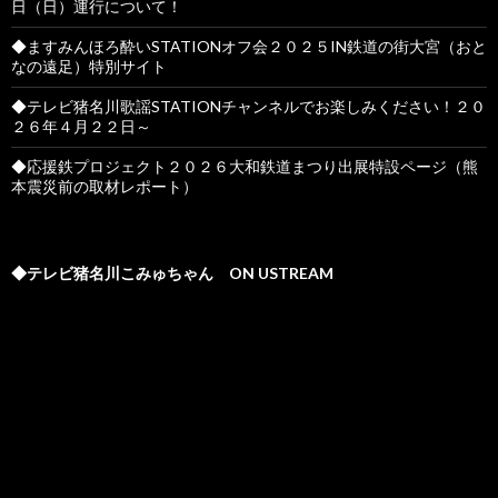
日（日）運行について！
◆ますみんほろ酔いSTATIONオフ会２０２５IN鉄道の街大宮（おと
なの遠足）特別サイト
◆テレビ猪名川歌謡STATIONチャンネルでお楽しみください！２０
２６年４月２２日～
◆応援鉄プロジェクト２０２６大和鉄道まつり出展特設ページ（熊
本震災前の取材レポート）
◆テレビ猪名川こみゅちゃん ON USTREAM