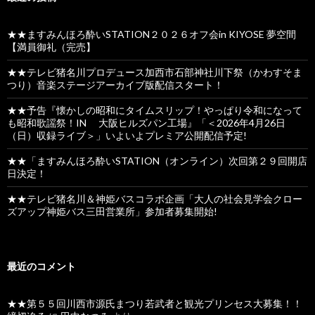
★★ますみんほろ酔いSTATION２０２６オフ会in KIYOSE 夢空間
【満員御礼（完売】
★★テレビ猪名川プロデュース加西市石部神社川下祭（かわすそま
つり）音楽ステージアーカイブ版配信スタート！
★★予告『懐かしの昭和にタイムスリップ！やっぱり令和になって
も昭和歌謡祭！IN 大阪ヒルズパン工場』「＜2026年4月26日
（日）収録ライブ＞」いよいよプレミア公開配信予定!
★★「ますみんほろ酔いSTATION（オンライン）次回第２９回開店
日決定！
★★テレビ猪名川＆神姫バスコラボ企画「大人の社会見学会クロー
ズアップ神姫バス三田営業所」参加者募集開始!
最近のコメント
★★第５５回川西市源氏まつり若武者と観光プリンセス大募集！！