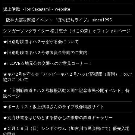
坂上伊織 ～Iori Sakagami～ website
阪神大震災関連イベント 『ぼちぼちライブ』 since1995
シンガーソングライター 松井恵子（けこの森）オフィシャルページ
★旧別府鉄道キハ２号を守る会について
★旧別府鉄道キハ２号修復資金寄附のご案内
★I LOVE☆地元公共交通へのご意見コーナー！
★キハ2号を守る会「ハッピーキハ２号ハッピ応援団（寄附）」のご
協力について
★「旧別府鉄道キハ２号救援活動３周年記念市民公開イベント」特
設ページ
★ボーカリスト坂上伊織さんのライブ映像特設サイト
★別府鉄道をはじめとする懐かしの播磨の鉄道ギャラリー
★２月１９日（日）シンポジウム（加古川市民会館にて）優先入場
の申込