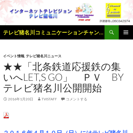
検
テレビ猪名川コミュニケーションチャンネル
索
コ
メインメ
ン
ニュー
テ
ン
イベント情報
,
テレビ猪名川ニュース
ツ
★★「北条鉄道応援鉄の集
へ
いへLET,S GO」 ＰＶ BY
ス
キ
テレビ猪名川公開開始
ッ
プ
2016年1月20日
TVISTAFF
コメントする
２０１６年４月１０日（日）にはテレビ猪名川