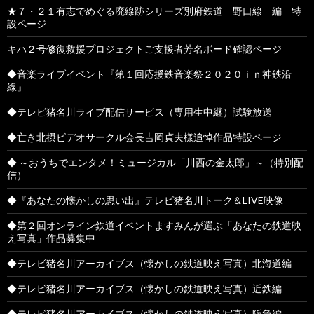
★７・２１有志でめぐる廃線跡シリーズ別府鉄道 野口線 編 特
設ページ
キハ２号修復救援プロジェクトご支援者芳名ボード確認ページ
◆音楽ライブイベント『第１回応援鉄音楽祭２０２０ｉｎ神鉄沿
線』
◆テレビ猪名川ライブ配信サービス（専用生中継）試験放送
◆亡き北摂ビデオサークル会長吉岡貞夫様追悼作品特設ページ
◆ ～おうちでエンタメ！ミュージカル「川西の金太郎」～（特別配
信）
◆『あなたの懐かしの思い出』テレビ猪名川トーク＆LIVE映像
◆第２回オンライン鉄道イベントますみんが選ぶ「あなたの鉄道映
え写真」作品募集中
◆テレビ猪名川アーカイブス（懐かしの鉄道映え写真）北海道編
◆テレビ猪名川アーカイブス（懐かしの鉄道映え写真）近鉄編
◆テレビ猪名川アーカイブス（懐かしの鉄道映え写真）阪急編