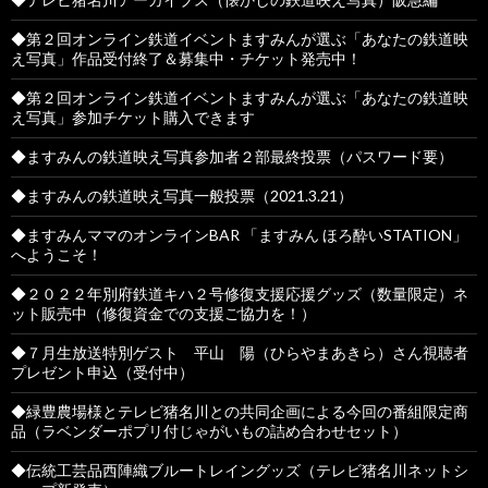
◆第２回オンライン鉄道イベントますみんが選ぶ「あなたの鉄道映
え写真」作品受付終了＆募集中・チケット発売中！
◆第２回オンライン鉄道イベントますみんが選ぶ「あなたの鉄道映
え写真」参加チケット購入できます
◆ますみんの鉄道映え写真参加者２部最終投票（パスワード要）
◆ますみんの鉄道映え写真一般投票（2021.3.21）
◆ますみんママのオンラインBAR 「ますみん ほろ酔いSTATION」
へようこそ！
◆２０２２年別府鉄道キハ２号修復支援応援グッズ（数量限定）ネ
ット販売中（修復資金での支援ご協力を！）
◆７月生放送特別ゲスト 平山 陽（ひらやまあきら）さん視聴者
プレゼント申込（受付中）
◆緑豊農場様とテレビ猪名川との共同企画による今回の番組限定商
品（ラベンダーポプリ付じゃがいもの詰め合わせセット）
◆伝統工芸品西陣織ブルートレイングッズ（テレビ猪名川ネットシ