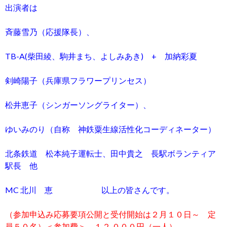
出演者は
斉藤雪乃（応援隊長）、
TB-A(柴田綾、駒井まち、よしみあき) + 加納彩夏
剣崎陽子（兵庫県フラワープリンセス）
松井恵子（シンガーソングライター）、
ゆいみのり（自称 神鉄粟生線活性化コーディネーター）
北条鉄道 松本純子運転士、田中貴之 長駅ボランティア
駅長 他
MC 北川 恵 以上の皆さんです。
（参加申込み応募要項公開と受付開始は２月１０日～ 定
員５０名）＜参加費＞ １２,０００円（一人）