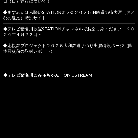
日（日）運行について！
◆ますみんほろ酔いSTATIONオフ会２０２５IN鉄道の街大宮（おと
なの遠足）特別サイト
◆テレビ猪名川歌謡STATIONチャンネルでお楽しみください！２０
２６年４月２２日～
◆応援鉄プロジェクト２０２６大和鉄道まつり出展特設ページ（熊
本震災前の取材レポート）
◆テレビ猪名川こみゅちゃん ON USTREAM