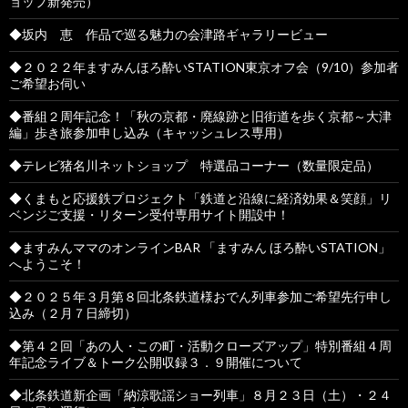
ョップ新発売）
◆坂内 恵 作品で巡る魅力の会津路ギャラリービュー
◆２０２２年ますみんほろ酔いSTATION東京オフ会（9/10）参加者
ご希望お伺い
◆番組２周年記念！「秋の京都・廃線跡と旧街道を歩く京都～大津
編」歩き旅参加申し込み（キャッシュレス専用）
◆テレビ猪名川ネットショップ 特選品コーナー（数量限定品）
◆くまもと応援鉄プロジェクト「鉄道と沿線に経済効果＆笑顔」リ
ベンジご支援・リターン受付専用サイト開設中！
◆ますみんママのオンラインBAR 「ますみん ほろ酔いSTATION」
へようこそ！
◆２０２５年３月第８回北条鉄道様おでん列車参加ご希望先行申し
込み（２月７日締切）
◆第４２回「あの人・この町・活動クローズアップ」特別番組４周
年記念ライブ＆トーク公開収録３．９開催について
◆北条鉄道新企画「納涼歌謡ショー列車」８月２３日（土）・２４