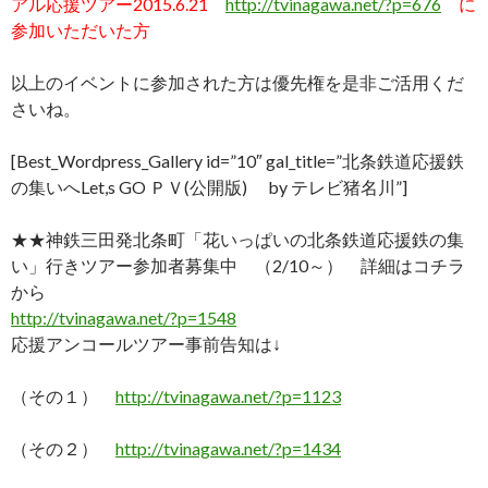
アル応援ツアー2015.6.21
http://tvinagawa.net/?p=676
に
参加いただいた方
以上のイベントに参加された方は優先権を是非ご活用くだ
さいね。
[Best_Wordpress_Gallery id=”10″ gal_title=”北条鉄道応援鉄
の集いへLet,s GO ＰＶ(公開版) by テレビ猪名川”]
★★神鉄三田発北条町「花いっぱいの北条鉄道応援鉄の集
い」行きツアー参加者募集中 （2/10～） 詳細はコチラ
から
http://tvinagawa.net/?p=1548
応援アンコールツアー事前告知は↓
（その１）
http://tvinagawa.net/?p=1123
（その２）
http://tvinagawa.net/?p=1434