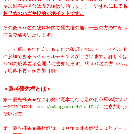
キ未到着の場合は優先権は失効します）
いずれにしても
お早めのハガキ投函がポイントです。
その後５０名の残り枠内で優先権の無い一般の方の中から
抽選で選考いたします。
ここで選にもれた方にもまだ北条町でのステージイベント
に参加できるスペシャルチャンスがございます。詳しくは
2/10の応募要項公開時に告知します。約４０名の方（ハガ
キ応募不要）が参加可能
＜選考優先権とは＞
第一優先権★★なにわ発の電車で行く京のお茶屋体験ツア
ー2015.10.24
http://tvinagawa.net/?p=1047
に参加いた
だいた方
第二優先権★★播州鉄道１００年＆北条鉄道３０年メモリ