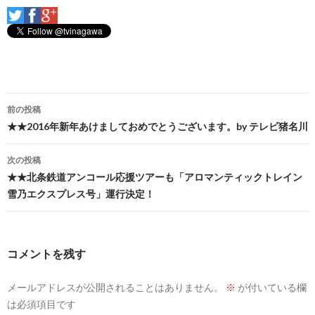
投
前の投稿
稿
★★2016年新年あけましておめでとうございます。by テレビ猪名川
ナ
次の投稿
ビ
★★北条鉄道アンコール応援ツアーも「アロマンティックトレイン
雪乃エクスプレス号」運行決定！
ゲ
ー
シ
コメントを残す
ョ
メールアドレスが公開されることはありません。
※
が付いている欄
ン
は必須項目です