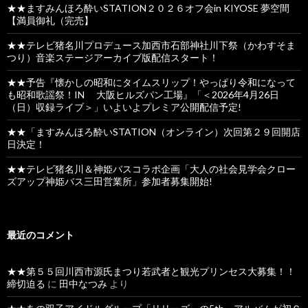
★★ますみんほろ酔いSTATION２０２６オフ会in KIYOSE 夢空間
【満員御礼（完売】
★★テレビ猪名川プロデュース加西市石部神社川下祭（かわすそま
つり）音楽ステージアーカイブ版配信スタート！
★★予告『懐かしの昭和にタイムスリップ！やっぱり令和になって
も昭和歌謡祭！IN 大阪ヒルズパン工場』「＜2026年4月26日
（日）収録ライブ＞」いよいよプレミア公開配信予定!
★★「ますみんほろ酔いSTATION（オンライン）次回第２９回開店
日決定！
★★テレビ猪名川＆神姫バスコラボ企画「大人の社会見学会クロー
ズアップ神姫バス三田営業所」参加者募集開始!
最近のコメント
★★第５５回川西市源氏まつり若武者と観光プリンセス大募集！！
締切迫る
に
田中なつみ
より