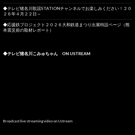
◆テレビ猪名川歌謡STATIONチャンネルでお楽しみください！２０
２６年４月２２日～
◆応援鉄プロジェクト２０２６大和鉄道まつり出展特設ページ（熊
本震災前の取材レポート）
◆テレビ猪名川こみゅちゃん ON USTREAM
Broadcast live streaming video on Ustream