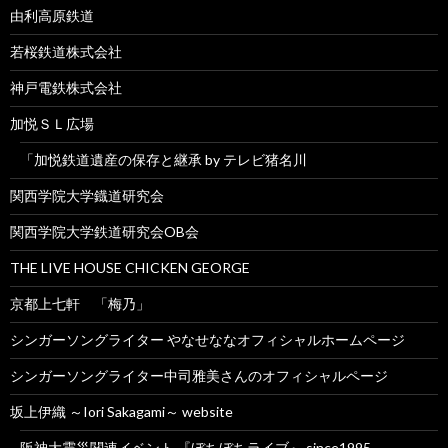
由利高原鉄道
若桜鉄道株式会社
神戸電鉄株式会社
加悦ＳＬ広場
「加悦鉄道遺産の保存と継承 by テレビ猪名川
関西学院大学鐡道研究会
関西学院大学鉄道研究会OB会
THE LIVE HOUSE CHICKEN GEORGE
京都上七軒 「梅乃」
シンガーソングライター やなせななオフィシャルホームページ
シンガーソングライター中司雅美さんのオフィシャルページ
坂上伊織 ～Iori Sakagami～ website
阪神大震災関連イベント 『ぼちぼちライブ』 since1995