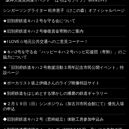
シンガーソングライター 松井恵子（けこの森）オフィシャルページ
★旧別府鉄道キハ２号を守る会について
★旧別府鉄道キハ２号修復資金寄附のご案内
★I LOVE☆地元公共交通へのご意見コーナー！
★キハ2号を守る会「ハッピーキハ２号ハッピ応援団（寄附）」のご
協力について
★「旧別府鉄道キハ２号救援活動３周年記念市民公開イベント」特
設ページ
★ボーカリスト坂上伊織さんのライブ映像特設サイト
★別府鉄道をはじめとする懐かしの播磨の鉄道ギャラリー
★２月１９日（日）シンポジウム（加古川市民会館にて）優先入場
の申込
◆旧別府鉄道キハ２号（窓枠組立）体験工房参加申込み