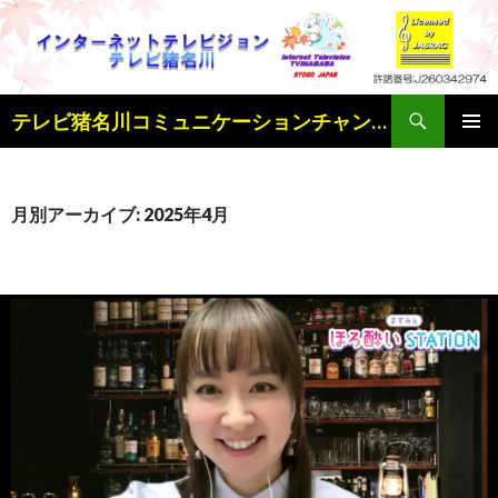
検
テレビ猪名川コミュニケーションチャンネル
索
コ
メインメ
ン
ニュー
テ
ン
月別アーカイブ: 2025年4月
ツ
へ
ス
キ
ッ
プ