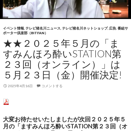
イベント情報
,
テレビ猪名川ニュース
,
テレビ猪名川ネットショップ
,
広告
,
番組サ
ポーター倶楽部（BITFAN）
★★２０２５年５月の「ま
すみんほろ酔いSTATION第
２３回（オンライン）」は
５月２３日（金）開催決定!
2025年4月16日
コメントする
大変お待たせいたしましたが次回２０２５年５
月の「ますみんほろ酔いSTATION第２３回（オ