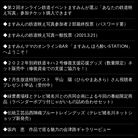
◆第２回オンライン鉄道イベントますみんが選ぶ「あなたの鉄道映
え写真」参加チケット購入できます
◆ますみんの鉄道映え写真参加者２部最終投票（パスワード要）
◆ますみんの鉄道映え写真一般投票（2021.3.21）
◆ますみんママのオンラインBAR 「ますみん ほろ酔いSTATION」
へようこそ！
◆２０２２年別府鉄道キハ２号修復支援応援グッズ（数量限定）ネ
ット販売中（修復資金での支援ご協力を！）
◆７月生放送特別ゲスト 平山 陽（ひらやまあきら）さん視聴者
プレゼント申込（受付中）
◆緑豊農場様とテレビ猪名川との共同企画による今回の番組限定商
品（ラベンダーポプリ付じゃがいもの詰め合わせセット）
◆伝統工芸品西陣織ブルートレイングッズ（テレビ猪名川ネットシ
ョップ新発売）
◆坂内 恵 作品で巡る魅力の会津路ギャラリービュー