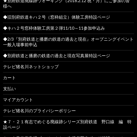
★別府鉄道廃線跡ウオーキング（2018.2.12 祝・月）にご参加の皆
様へ
◆旧別府鉄道キハ２号（窓枠組立）体験工房特設ページ
◆キハ２号窓枠体験工房第２弾11/10～11参加申込み
◆2/3『別府鉄道と播磨の鉄道の過去と現在』オープニングイベント
一般入場事前申込
◆別府鉄道と播磨の鉄道の過去と現在写真展特設ページ
テレビ猪名川ネットショップ
カート
支払い
マイアカウント
テレビ猪名川のプライバシーポリシー
★７・２１有志でめぐる廃線跡シリーズ別府鉄道 野口線 編 特
設ページ