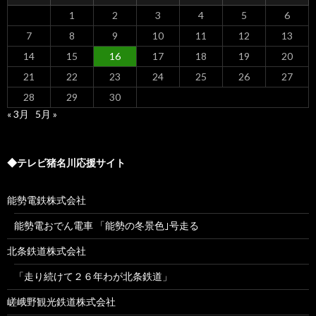
1
2
3
4
5
6
7
8
9
10
11
12
13
14
15
16
17
18
19
20
21
22
23
24
25
26
27
28
29
30
« 3月
5月 »
◆テレビ猪名川応援サイト
能勢電鉄株式会社
能勢電おでん電車 「能勢の冬景色｣号走る
北条鉄道株式会社
「走り続けて２６年わが北条鉄道」
嵯峨野観光鉄道株式会社