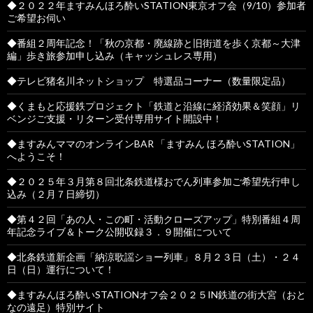
◆２０２２年ますみんほろ酔いSTATION東京オフ会（9/10）参加者
ご希望お伺い
◆番組２周年記念！「秋の京都・廃線跡と旧街道を歩く京都～大津
編」歩き旅参加申し込み（キャッシュレス専用）
◆テレビ猪名川ネットショップ 特選品コーナー（数量限定品）
◆くまもと応援鉄プロジェクト「鉄道と沿線に経済効果＆笑顔」リ
ベンジご支援・リターン受付専用サイト開設中！
◆ますみんママのオンラインBAR 「ますみん ほろ酔いSTATION」
へようこそ！
◆２０２５年３月第８回北条鉄道様おでん列車参加ご希望先行申し
込み（２月７日締切）
◆第４２回「あの人・この町・活動クローズアップ」特別番組４周
年記念ライブ＆トーク公開収録３．９開催について
◆北条鉄道新企画「納涼歌謡ショー列車」８月２３日（土）・２４
日（日）運行について！
◆ますみんほろ酔いSTATIONオフ会２０２５IN鉄道の街大宮（おと
なの遠足）特別サイト