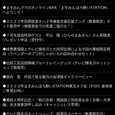
◆ますみんママのオンラインBAR 「ますみん ほろ酔いSTATION」
へようこそ！
◆２０２２年別府鉄道キハ２号修復支援応援グッズ（数量限定）ネ
ット販売中（修復資金での支援ご協力を！）
◆７月生放送特別ゲスト 平山 陽（ひらやまあきら）さん視聴者
プレゼント申込（受付中）
◆緑豊農場様とテレビ猪名川との共同企画による今回の番組限定商
品（ラベンダーポプリ付じゃがいもの詰め合わせセット）
◆伝統工芸品西陣織ブルートレイングッズ（テレビ猪名川ネットシ
ョップ新発売）
◆坂内 恵 作品で巡る魅力の会津路ギャラリービュー
◆２０２２年ますみんほろ酔いSTATION東京オフ会（9/10）参加者
ご希望お伺い
◆番組２周年記念！「秋の京都・廃線跡と旧街道を歩く京都～大津
編」歩き旅参加申し込み（キャッシュレス専用）
◆テレビ猪名川ネットショップ 特選品コーナー（数量限定品）