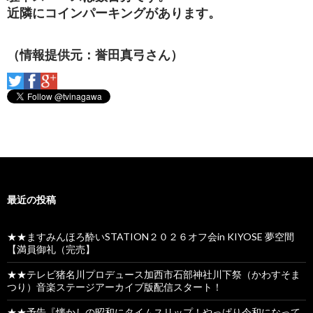
近隣にコインパーキングがあります。
（情報提供元：誉田真弓さん）
最近の投稿
★★ますみんほろ酔いSTATION２０２６オフ会in KIYOSE 夢空間
【満員御礼（完売】
★★テレビ猪名川プロデュース加西市石部神社川下祭（かわすそま
つり）音楽ステージアーカイブ版配信スタート！
★★予告『懐かしの昭和にタイムスリップ！やっぱり令和になって