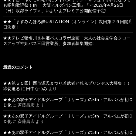
も昭和歌謡祭！IN 大阪ヒルズパン工場』「＜2026年4月26日
（日）収録ライブ＞」いよいよプレミア公開配信予定!
★★「ますみんほろ酔いSTATION（オンライン）次回第２９回開店
日決定！
★★テレビ猪名川＆神姫バスコラボ企画「大人の社会見学会クロー
ズアップ神姫バス三田営業所」参加者募集開始!
最近のコメント
★★第５５回川西市源氏まつり若武者と観光プリンセス大募集！！
締切迫る
に
田中なつみ
より
★★あの双子アイドルグループ「リリーズ」の5th・アルバムが初Ｃ
Ｄ化
に
斉藤昌宏
より
★★あの双子アイドルグループ「リリーズ」の5th・アルバムが初Ｃ
Ｄ化
に
斉藤昌宏
より
★★あの双子アイドルグループ「リリーズ」の5th・アルバムが初Ｃ