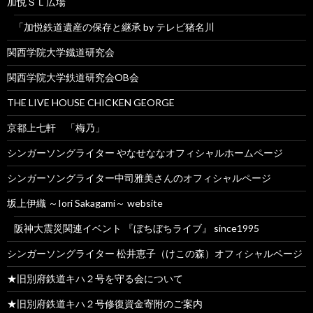
加悦ＳＬ広場
「加悦鉄道遺産の保存と継承 by テレビ猪名川
関西学院大学鐡道研究会
関西学院大学鉄道研究会OB会
THE LIVE HOUSE CHICKEN GEORGE
京都上七軒 「梅乃」
シンガーソングライター やなせななオフィシャルホームページ
シンガーソングライター中司雅美さんのオフィシャルページ
坂上伊織 ～Iori Sakagami～ website
阪神大震災関連イベント 『ぼちぼちライブ』 since1995
シンガーソングライター 松井恵子（けこの森）オフィシャルページ
★旧別府鉄道キハ２号を守る会について
★旧別府鉄道キハ２号修復資金寄附のご案内