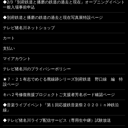
◆2/3『別府鉄道と播磨の鉄道の過去と現在』オープニングイベント
一般入場事前申込
◆別府鉄道と播磨の鉄道の過去と現在写真展特設ページ
テレビ猪名川ネットショップ
カート
支払い
マイアカウント
テレビ猪名川のプライバシーポリシー
★７・２１有志でめぐる廃線跡シリーズ別府鉄道 野口線 編 特
設ページ
キハ２号修復救援プロジェクトご支援者芳名ボード確認ページ
◆音楽ライブイベント『第１回応援鉄音楽祭２０２０ｉｎ神鉄沿
線』
◆テレビ猪名川ライブ配信サービス（専用生中継）試験放送