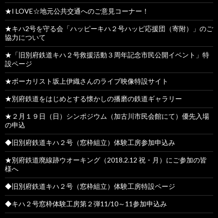
★I LOVE☆地元公共交通へのご意見コーナー！
★キハ2号を守る会「ハッピーキハ２号ハッピ応援団（寄附）」のご
協力について
★「旧別府鉄道キハ２号救援活動３周年記念市民公開イベント」特
設ページ
★ボーカリスト坂上伊織さんのライブ映像特設サイト
★別府鉄道をはじめとする懐かしの播磨の鉄道ギャラリー
★２月１９日（日）シンポジウム（加古川市民会館にて）優先入場
の申込
◆旧別府鉄道キハ２号（窓枠組立）体験工房参加申込み
★別府鉄道廃線跡ウオーキング（2018.2.12 祝・月）にご参加の皆
様へ
◆旧別府鉄道キハ２号（窓枠組立）体験工房特設ページ
◆キハ２号窓枠体験工房第２弾11/10～11参加申込み