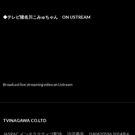
◆テレビ猪名川こみゅちゃん ON USTREAM
Broadcast live streaming video on Ustream
TVINAGAWA CO.LTD
JASRAC インタラクティブ配信 許諾番号 J140620596 2014年6