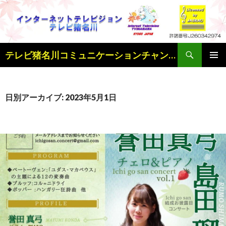
検
テレビ猪名川コミュニケーションチャンネル
索
コ
メインメ
ン
ニュー
テ
ン
日別アーカイブ: 2023年5月1日
ツ
へ
ス
キ
ッ
プ