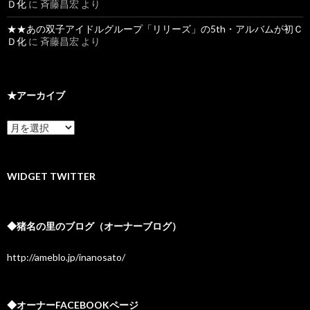
Ｄ化
に
斉藤昌宏
より
★★あの双子アイドルグループ「リリーズ」の5th・アルバムが初Ｃ
Ｄ化
に
斉藤昌宏
より
★アーカイブ
★
ア
ー
カ
イ
WIDGET TWITTER
ブ
◆猪名の里のブログ（オーナーブログ）
http://ameblo.jp/inanosato/
◆オーナーFACEBOOKページ