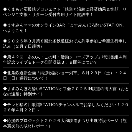
◆くまもと応援鉄プロジェクト「鉄道と沿線に経済効果＆笑顔」リ
ベンジご支援・リターン受付専用サイト開設中！
◆ますみんママのオンラインBAR 「ますみん ほろ酔いSTATION」
へようこそ！
◆２０２５年３月第８回北条鉄道様おでん列車参加ご希望先行申し
込み（２月７日締切）
◆第４２回「あの人・この町・活動クローズアップ」特別番組４周
年記念ライブ＆トーク公開収録３．９開催について
◆北条鉄道新企画「納涼歌謡ショー列車」８月２３日（土）・２４
日（日）運行について！
◆ますみんほろ酔いSTATIONオフ会２０２５IN鉄道の街大宮（おと
なの遠足）特別サイト
◆テレビ猪名川歌謡STATIONチャンネルでお楽しみください！２０
２６年４月２２日～
◆応援鉄プロジェクト２０２６大和鉄道まつり出展特設ページ（熊
本震災前の取材レポート）