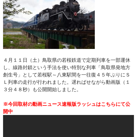
４月１１日（土）鳥取県の若桜鉄道で定期列車を一部運休
し、線路封鎖という手法を使い特別な列車「鳥取県発地方
創生号」として若桜駅～八東駅間を一往復４５年ぶりにＳ
Ｌ列車の走行が行われました。遅ればせながら動画版（１
３分４８秒）も公開開始しました。
※今回取材の動画ニュース速報版ラッシュはこちらにて公
開中