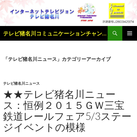
検
テレビ猪名川コミュニケーションチャンネル
索
コ
メインメ
ン
ニュー
テ
ン
「テレビ猪名川ニュース」カテゴリーアーカイブ
ツ
へ
ス
キ
テレビ猪名川ニュース
ッ
★★テレビ猪名川ニュー
プ
ス：恒例２０１５ＧＷ三宝
鉄道レールフェア5/3ステー
ジイベントの模様