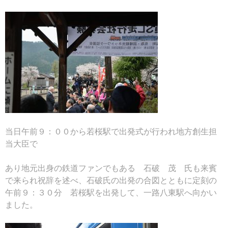
当日午前９：００から若桜駅で出発式が行われ地方創生担
当大臣で
あり地元出身の鉄道ファンでもある 石破 茂 氏も来賓
で来られ祝辞を述べ、石破氏の出発の合図とともに定刻の
午前９：３０分 若桜駅を出発して、一路八東駅へ向かい
ました。