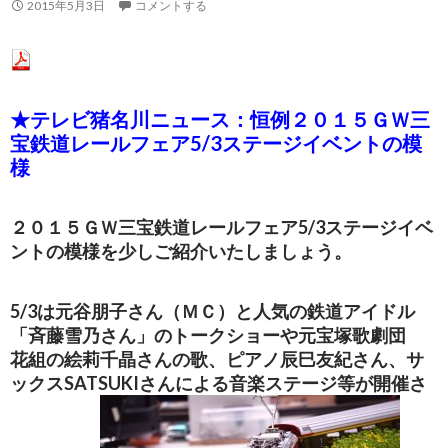
2015年5月3日
コメントする
★テレビ猪名川ニュース：恒例２０１５ＧＷ三
宝鉄道レールフェア5/3ステージイベントの模
様
２０１５ＧＷ三宝鉄道レールフェア5/3ステージイベ
ントの模様を少しご紹介いたしましょう。
5/3は元谷朋子さん（ＭＣ）と人気の鉄道アイドル
「斉藤雪乃さん」のトークショーや元宝塚歌劇団
花組の絵莉千晶さんの歌、ピアノ辰巳友紀さん、サ
ックスSATSUKIさんによる音楽ステージ等が開催さ