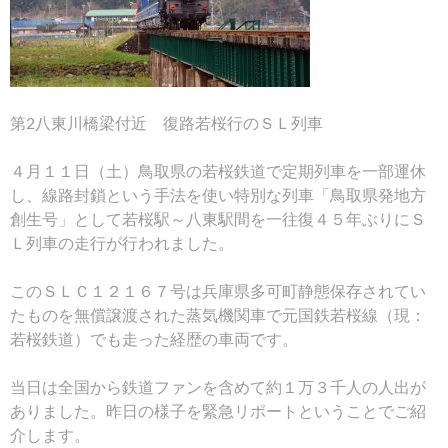
第2八東川橋梁付近 復路若桜行のＳＬ列車
４月１１日（土）鳥取県の若桜鉄道で定期列車を一部運休
し、線路封鎖という手法を使い特別な列車「鳥取県発地方
創生号」として若桜駅～八東駅間を一往復４５年ぶりにＳ
Ｌ列車の走行が行われました。
このＳＬＣ１２１６７号は兵庫県多可町静態保存されてい
たものを無償譲渡された蒸気機関車で元国鉄若桜線（現：
若桜鉄道）でも走った経歴の車両です。
当日は全国から鉄道ファンを含めて約１万３千人の人出が
ありました。昨日の様子を緊急リポートということでご紹
介します。