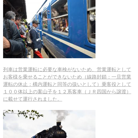
列車は営業運転に必要な車検がないため、営業運転として
お客様を乗せることができないため（線路封鎖：一旦営業
運転の休止：構内運転と同等の扱いとして）乗客役として
１００体以上の案山子を１２系客車（ＪＲ四国から譲渡）
に載せて運行されました。