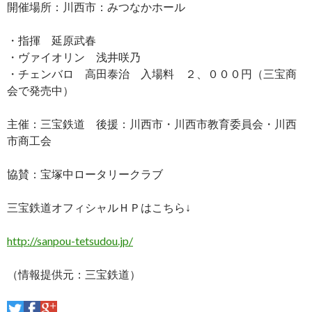
開催場所：川西市：みつなかホール
・指揮 延原武春
・ヴァイオリン 浅井咲乃
・チェンバロ 高田泰治 入場料 ２、０００円（三宝商
会で発売中）
主催：三宝鉄道 後援：川西市・川西市教育委員会・川西
市商工会
協賛：宝塚中ロータリークラブ
三宝鉄道オフィシャルＨＰはこちら↓
http://sanpou-tetsudou.jp/
（情報提供元：三宝鉄道）