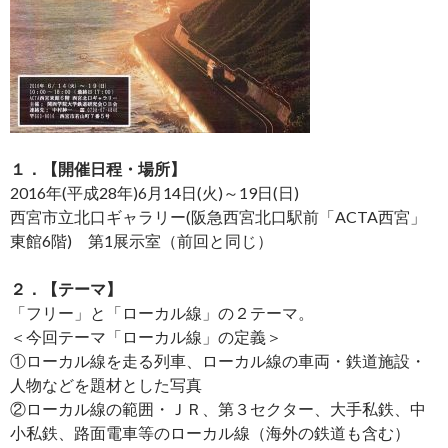
１．【開催日程・場所】
2016年(平成28年)6月14日(火)～19日(日)
西宮市立北口ギャラリー(阪急西宮北口駅前「ACTA西宮」
東館6階) 第1展示室（前回と同じ）
２．【テーマ】
「フリー」と「ローカル線」の２テーマ。
＜今回テーマ「ローカル線」の定義＞
①ローカル線を走る列車、ローカル線の車両・鉄道施設・
人物などを題材とした写真
②ローカル線の範囲・ＪＲ、第３セクター、大手私鉄、中
小私鉄、路面電車等のローカル線（海外の鉄道も含む）