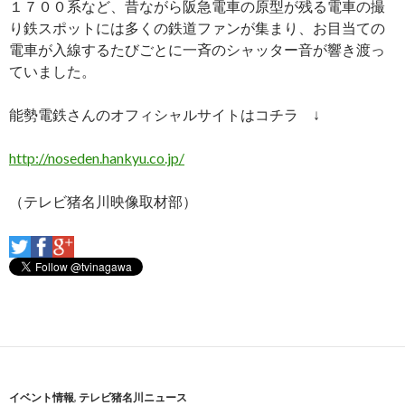
１７００系など、昔ながら阪急電車の原型が残る電車の撮
り鉄スポットには多くの鉄道ファンが集まり、お目当ての
電車が入線するたびごとに一斉のシャッター音が響き渡っ
ていました。
能勢電鉄さんのオフィシャルサイトはコチラ ↓
http://noseden.hankyu.co.jp/
（テレビ猪名川映像取材部）
イベント情報
,
テレビ猪名川ニュース