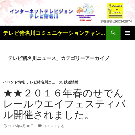
検
テレビ猪名川コミュニケーションチャンネル
索
コ
メインメ
ン
ニュー
テ
ン
「テレビ猪名川ニュース」カテゴリーアーカイブ
ツ
へ
ス
キ
イベント情報
,
テレビ猪名川ニュース
,
鉄道情報
ッ
★★２０１６年春のせでん
プ
レールウエイフェスティバ
ル開催されました。
2016年4月30日
コメントする