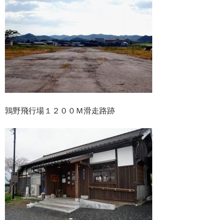
鶉野飛行場１２００Ｍ滑走路跡