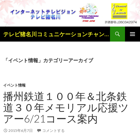
検
テレビ猪名川コミュニケーションチャンネル
索
コ
メインメ
ン
ニュー
テ
ン
「イベント情報」カテゴリーアーカイブ
ツ
へ
ス
キ
イベント情報
ッ
播州鉄道１００年＆北条鉄
プ
道３０年メモリアル応援ツ
アー6/21コース案内
2015年6月7日
コメントする