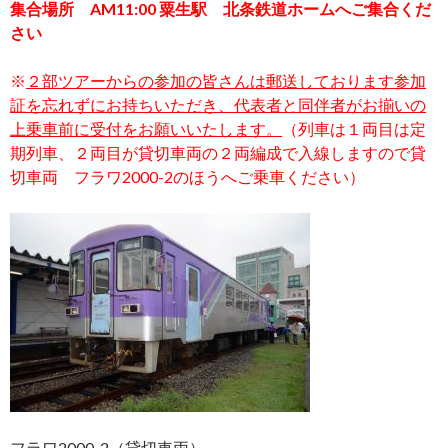
集合場所 AM11:00 粟生駅 北条鉄道ホームへご集合くだ
さい
※
２部ツアーからの参加の皆さんは郵送しております参加
証を忘れずにお持ちいただき、代表者と同伴者がお揃いの
上乗車前に受付をお願いいたします。
（列車は１両目は定
期列車、２両目が貸切車両の２両編成で入線しますので貸
切車両 フラワ2000-2のほうへご乗車ください）
フラワ2000-2（貸切車両）