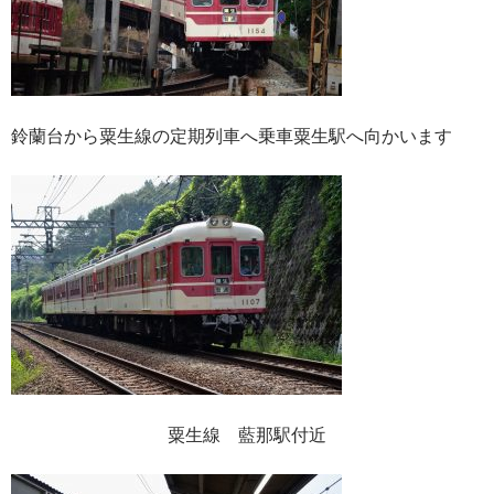
鈴蘭台から粟生線の定期列車へ乗車粟生駅へ向かいます
粟生線 藍那駅付近