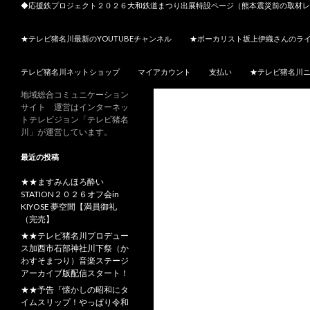
◆応援鉄プロジェクト２０２６大和鉄道まつり出展特設ページ（熊本震災前の取材レ
★テレビ猪名川最新のYOUTUBEチャンネル
★ボーカリスト坂上伊織さんのラ
テレビ猪名川ネットショップ
マイアカウント
支払い
★テレビ猪名川
地域総合コミュニケーション
サイト 運営はインターネッ
トテレビジョン「テレビ猪名
川」が運営しています。
最近の投稿
★★ますみんほろ酔い
STATION２０２６オフ会in
KIYOSE 夢空間【満員御礼
（完売】
★★テレビ猪名川プロデュー
ス加西市石部神社川下祭（か
わすそまつり）音楽ステージ
アーカイブ版配信スタート！
★★予告『懐かしの昭和にタ
イムスリップ！やっぱり令和