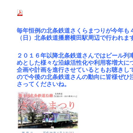
毎年恒例の北条鉄道さくらまつりが今年も
（日）北条鉄道播磨横田駅周辺で行われま
２０１６年以降
北条鉄道さんではビール列
めとした様々な沿線活性化や利用客増大に
企画や計画を進行させているともお聴きし
ので今後の北条鉄道さんの動向に皆様ぜひ
さってくださいね。