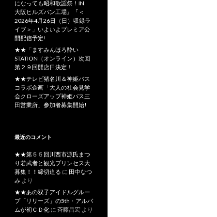
になっても昭和歌謡祭！IN
大阪ヒルズパン工場』「＜
2026年4月26日（日）収録ラ
イブ＞」いよいよプレミア公
開配信予定!
★★「ますみんほろ酔い
STATION（オンライン）次回
第２９回開店日決定！
★★テレビ猪名川＆神姫バス
コラボ企画「大人の社会見学
会クローズアップ神姫バス三
田営業所」参加者募集開始!
最近のコメント
★★第５５回川西市源氏まつ
り若武者と観光プリンセス大
募集！！締切迫る
に
田中なつ
み
より
★★あの双子アイドルグルー
プ「リリーズ」の5th・アルバ
ムが初ＣＤ化
に
斉藤昌宏
より