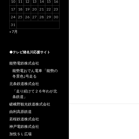
10
11
12
13
14
15
16
17
18
19
20
21
22
23
24
25
26
27
28
29
30
31
« 7月
◆テレビ猪名川応援サイト
能勢電鉄株式会社
能勢電おでん電車 「能勢の
冬景色｣号走る
北条鉄道株式会社
「走り続けて２６年わが北
条鉄道」
嵯峨野観光鉄道株式会社
由利高原鉄道
若桜鉄道株式会社
神戸電鉄株式会社
加悦ＳＬ広場