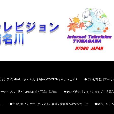
オンラインBAR 「ますみん ほろ酔いSTATION」へようこそ！
◆テレビ猪名川アーカ
アーカイブス（懐かしの鉄道映え写真）阪急編
◆テレビ猪名川ネットショップ 特選品
日～
◆亡き北摂ビデオサークル会長吉岡貞夫様追悼作品特設ページ
◆坂内 恵 