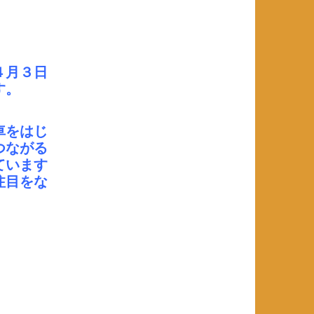
４月３日
す。
車をはじ
つながる
ています
注目をな