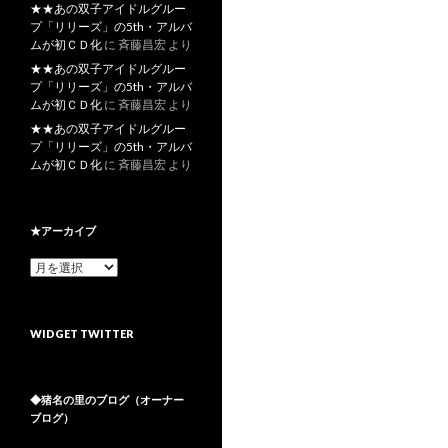
★★あの双子アイドルグルー
プ「リリーズ」の5th・アルバ
ムが初ＣＤ化
に
斉藤昌宏
より
★★あの双子アイドルグルー
プ「リリーズ」の5th・アルバ
ムが初ＣＤ化
に
斉藤昌宏
より
★★あの双子アイドルグルー
プ「リリーズ」の5th・アルバ
ムが初ＣＤ化
に
斉藤昌宏
より
★アーカイブ
★
ア
ー
カ
WIDGET TWITTER
イ
ブ
◆猪名の里のブログ（オーナー
ブログ）