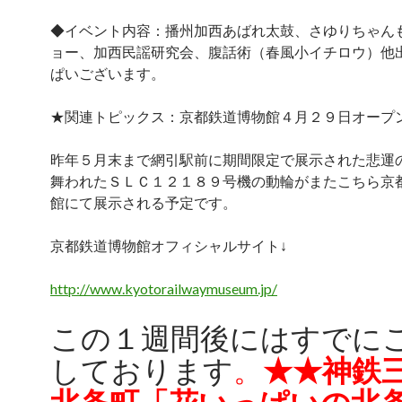
◆イベント内容：播州加西あばれ太鼓、さゆりちゃん
ョー、加西民謡研究会、腹話術（春風小イチロウ）他
ぱいございます。
★関連トピックス：京都鉄道博物館４月２９日オープ
昨年５月末まで網引駅前に期間限定で展示された悲運
舞われたＳＬＣ１２１８９号機の動輪がまたこちら京
館にて展示される予定です。
京都鉄道博物館オフィシャルサイト↓
http://www.kyotorailwaymuseum.jp/
この１週間後にはすでに
しております
。
★★神鉄
北条町「花いっぱいの北