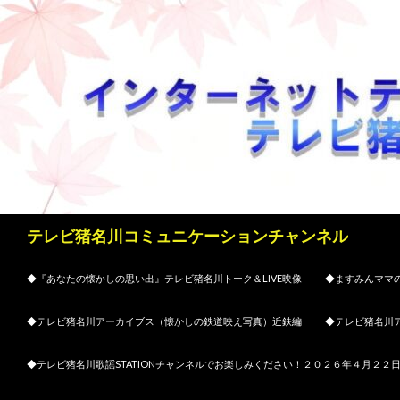
検
テレビ猪名川コミュニケーションチャンネル
索
コンテンツへスキップ
◆『あなたの懐かしの思い出』テレビ猪名川トーク＆LIVE映像
◆ますみんママの
◆テレビ猪名川アーカイブス（懐かしの鉄道映え写真）近鉄編
◆テレビ猪名川
◆テレビ猪名川歌謡STATIONチャンネルでお楽しみください！２０２６年４月２２