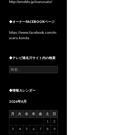
http://ameblo.jp/inanosato/
◆オーナーFACEBOOKページ
https://www.facebook.com/m
asaru.konda
◆テレビ猪名川サイト内の検索
検
索:
◆情報カレンダー
2026年8月
月
火
水
木
金
土
日
1
2
3
4
5
6
7
8
9