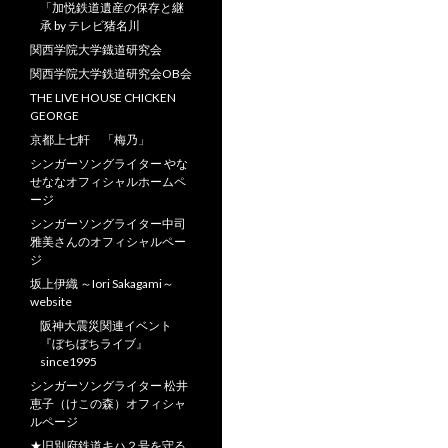
「加悦鉄道遺産の保存と継
承 by テレビ猪名川
関西学院大学鐡道研究会
関西学院大学鉄道研究会OB会
THE LIVE HOUSE CHICKEN
GEORGE
京都上七軒 「梅乃」
シンガーソングライター やな
せななオフィシャルホームペ
ージ
シンガーソングライター中司
雅美さんのオフィシャルペー
ジ
坂上伊織 ～Iori Sakagami～
website
阪神大震災関連イベント
『ぼちぼちライブ』
since1995
シンガーソングライター 松井
恵子（けこの森）オフィシャ
ルページ
★旧別府鉄道キハ２号を守る