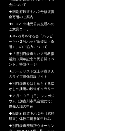
会について
★旧別府鉄道キハ２号修復資
金寄附のご案内
★I LOVE☆地元公共交通への
ご意見コーナー！
★キハ2号を守る会「ハッピ
ーキハ２号ハッピ応援団（寄
附）」のご協力について
★「旧別府鉄道キハ２号救援
活動３周年記念市民公開イベ
ント」特設ページ
★ボーカリスト坂上伊織さん
のライブ映像特設サイト
★別府鉄道をはじめとする懐
かしの播磨の鉄道ギャラリー
★２月１９日（日）シンポジ
ウム（加古川市民会館にて）
優先入場の申込
◆旧別府鉄道キハ２号（窓枠
組立）体験工房参加申込み
★別府鉄道廃線跡ウオーキン
グ（2018.2.12 祝・月）にご