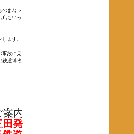
ものまねシ
出店もいっ
ンします。
の事故に見
都鉄道博物
ご案内
三田発
条鉄道