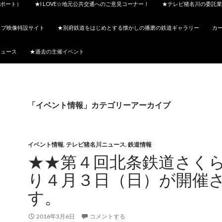
ポート）
★I LOVE☆地元公共交通へのご意見コーナー！
★テレビ猪名川の委託業
イブ映像特設サイト
★別府鉄道をはじめとする懐かしの播磨の鉄道ギャラリー
カ
ニュース
★過去の主催イベント
「イベント情報」カテゴリーアーカイブ
イベント情報
,
テレビ猪名川ニュース
,
鉄道情報
★★第４回北条鉄道さく
り４月３日（日）が開催
す。
2016年3月6日
コメントする