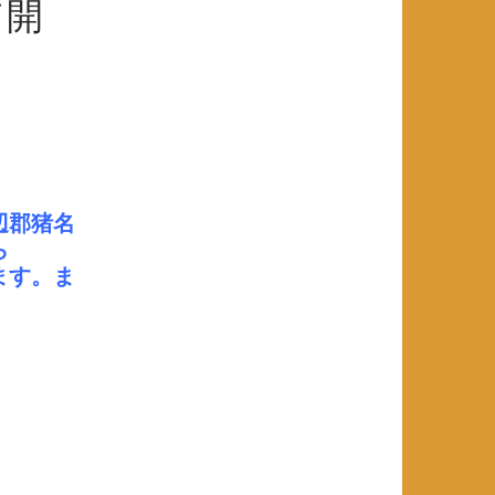
て開
辺郡猪名
ら
ます。ま