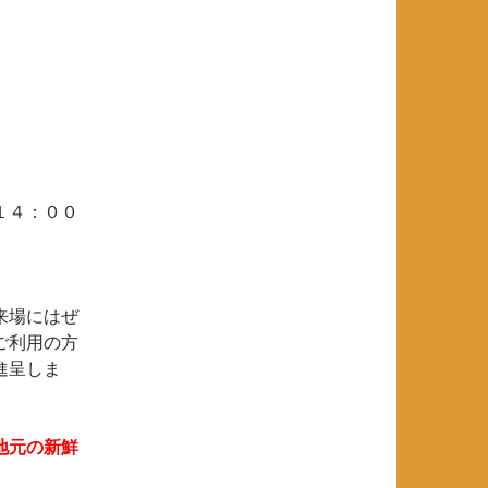
１４：００
来場にはぜ
ご利用の方
進呈しま
地元の新鮮