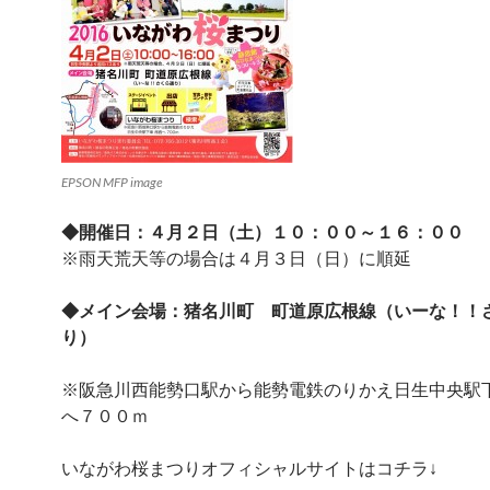
EPSON MFP image
◆開催日：４月２日（土）１０：００～１６：００
※雨天荒天等の場合は４月３日（日）に順延
◆メイン会場：猪名川町 町道原広根線（いーな！！
り）
※阪急川西能勢口駅から能勢電鉄のりかえ日生中央駅
へ７００ｍ
いながわ桜まつりオフィシャルサイトはコチラ↓