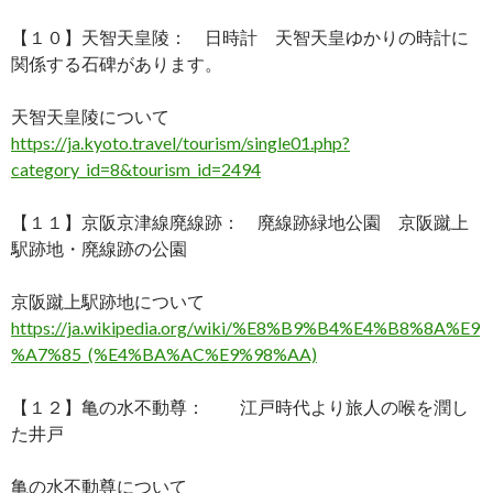
【１０】天智天皇陵： 日時計 天智天皇ゆかりの時計に
関係する石碑があります。
天智天皇陵について
https://ja.kyoto.travel/tourism/single01.php?
category_id=8&tourism_id=2494
【１１】京阪京津線廃線跡： 廃線跡緑地公園 京阪蹴上
駅跡地・廃線跡の公園
京阪蹴上駅跡地について
https://ja.wikipedia.org/wiki/%E8%B9%B4%E4%B8%8A%E9
%A7%85_(%E4%BA%AC%E9%98%AA)
【１２】亀の水不動尊： 江戸時代より旅人の喉を潤し
た井戸
亀の水不動尊について