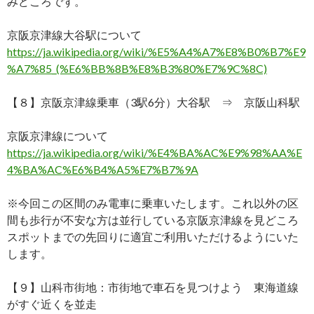
みどころです。
京阪京津線大谷駅について
https://ja.wikipedia.org/wiki/%E5%A4%A7%E8%B0%B7%E9
%A7%85_(%E6%BB%8B%E8%B3%80%E7%9C%8C)
【８】京阪京津線乗車（3駅6分）大谷駅 ⇒ 京阪山科駅
京阪京津線について
https://ja.wikipedia.org/wiki/%E4%BA%AC%E9%98%AA%E
4%BA%AC%E6%B4%A5%E7%B7%9A
※今回この区間のみ電車に乗車いたします。これ以外の区
間も歩行が不安な方は並行している京阪京津線を見どころ
スポットまでの先回りに適宜ご利用いただけるようにいた
します。
【９】山科市街地：市街地で車石を見つけよう 東海道線
がすぐ近くを並走