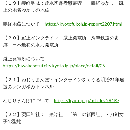
【１９】義経地蔵：疏水殉難者慰霊碑 義経ゆかり、蹴
上の地名ゆかりの地蔵
義経地蔵について
https://kyotofukoh.jp/report2207.html
【２０】蹴上インクライン：蹴上発電所 滑車鉄道の史
跡・日本最初の水力発電所
蹴上発電所について
https://biwakososui.city.kyoto.lg.jp/place/detail/25
【２１】ねじりまんぽ：インクラインをくぐる明治21年建
造のレンガ積みトンネル
ねじりまんぽについて
https://kyotopi.jp/articles/rR1Rz
【２２】粟田神社： 鍛冶社 「第二の祇園社」・刀剣女
子の聖地