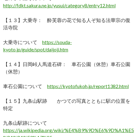
http://fdkt.sakura.ne.jp/yusui/category8/entry12.html
【１３】大乗寺： 酔芙蓉の花で知る人ぞ知る法華宗の復
活寺院
大乗寺について
https://souda-
kyoto.jp/guide/spot/daijoji.htm
【１４】日岡峠人馬道石碑： 車石公園（休憩）車石公園
（休憩）
車石公園について
https://kyotofukoh.jp/report1382.html
【１５】九条山駅跡 かつての写真とともに駅の位置を
特定
九条山駅跡について
https://ja.wikipedia.org/wiki/%E4%B9%9D%E6%9D%A1%E5