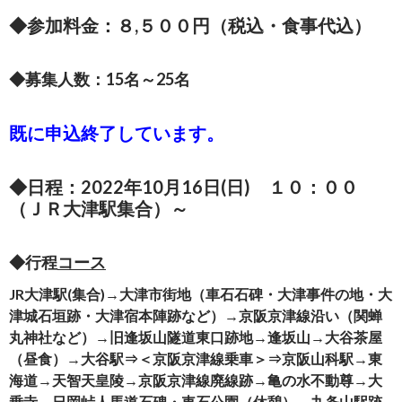
◆参加料金：８,５００円（税込・食事代込）
◆募集人数：15名～25名
既に申込終了しています。
◆日程：2022年10月16日(日) １０：００
（ＪＲ大津駅集合）～
◆行程
コース
JR
大津駅(集合)
→大津市街地（車石石碑・大津事件の地・大
津城石垣跡・大津宿本陣跡など）→京
阪京津線沿い（関蝉
丸神社など）→旧逢坂山隧道東口跡地→逢坂山→大谷茶屋
（昼食）→大谷駅⇒
＜京阪京津線乗車＞⇒京阪山科駅
→東
海道→天智天皇陵→京阪京津線廃線跡→亀の水不動尊→大
乗寺→日岡峠人馬道石碑・車石公園（休憩）→九条山駅跡