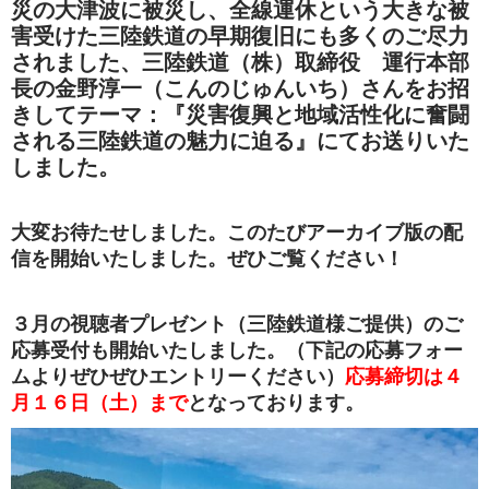
災の大津波に被災し、全線運休という大きな被
害受けた三陸鉄道の早期復旧にも多くのご尽力
されました、三陸鉄道（株）取締役 運行本部
長の金野淳一（こんのじゅんいち）さん
をお招
きして
テーマ：『災害復興と地域活性化に奮闘
される三陸鉄道の魅力に迫る』にてお送りいた
しました。
大変お待たせしました。このたびアーカイブ版の配
信を開始いたしました。ぜひご覧ください！
３月の視聴者プレゼント（三陸鉄道様ご提供）のご
応募受付も開始いたしました。（下記の応募フォー
ムよりぜひぜひエントリーください）
応募締切は４
月１６日（土）まで
となっております。