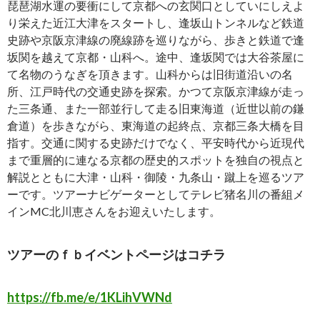
琵琶湖水運の要衝にして京都への玄関口としていにしえよ
り栄えた近江大津をスタートし、逢坂山トンネルなど鉄道
史跡や京阪京津線の廃線跡を巡りながら、歩きと鉄道で逢
坂関を越えて京都・山科へ。途中、逢坂関では大谷茶屋に
て名物のうなぎを頂きます。山科からは旧街道沿いの名
所、江戸時代の交通史跡を探索。かつて京阪京津線が走っ
た三条通、また一部並行して走る旧東海道（近世以前の鎌
倉道）を歩きながら、東海道の起終点、京都三条大橋を目
指す。交通に関する史跡だけでなく、平安時代から近現代
まで重層的に連なる京都の歴史的スポットを独自の視点と
解説とともに大津・山科・御陵・九条山・蹴上を巡るツア
ーです。ツアーナビゲーターとしてテレビ猪名川の番組メ
インMC北川恵さんをお迎えいたします。
ツアーのｆｂイベントページはコチラ
https://fb.me/e/1KLihVWNd