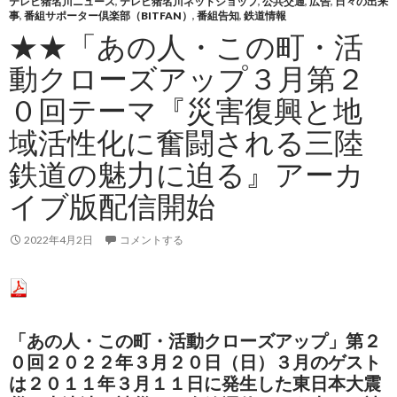
テレビ猪名川ニュース
,
テレビ猪名川ネットショップ
,
公共交通
,
広告
,
日々の出来
事
,
番組サポーター倶楽部（BITFAN）
,
番組告知
,
鉄道情報
★★「あの人・この町・活
動クローズアップ３月第２
０回テーマ『災害復興と地
域活性化に奮闘される三陸
鉄道の魅力に迫る』アーカ
イブ版配信開始
2022年4月2日
コメントする
「あの人・この町・活動クローズアップ」第２
０回２０２２年３月２０日（日）３月のゲスト
は２０１１年３月１１日に発生した
東日本大震