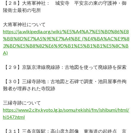
【２８】大将軍神社： 城安寺 平安京の東の守護神・御
陵衛士最初の屯所
大将軍神社について
https://ja.wikipedia.org/wiki/%E5%A4%A7%E5%B0%86%E8
%BB%8D%E7%A5%9E%E7%A4%BE_(%E4%BA%AC%E9%8
3%BD%E5%B8%82%E6%9D%B1%E5%B1%B1%E5%8C%B
A)
【２９】京阪京津線廃線跡：古地図を使って廃線跡を探索
【３０】三縁寺跡地：古地図と石碑で調査・池田屋事件殉
難者が埋葬された寺院跡
三縁寺跡について
https://www2.city.kyoto.lg.jp/somu/rekishi/fm/ishibumi/html/
hi147.html
【３１】三条京阪駅：高山彦九郎像 東海道の起終点 京