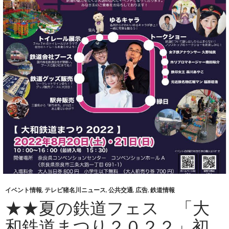
イベント情報
,
テレビ猪名川ニュース
,
公共交通
,
広告
,
鉄道情報
★★夏の鉄道フェス 「大
和鉄道まつり２０２２」初