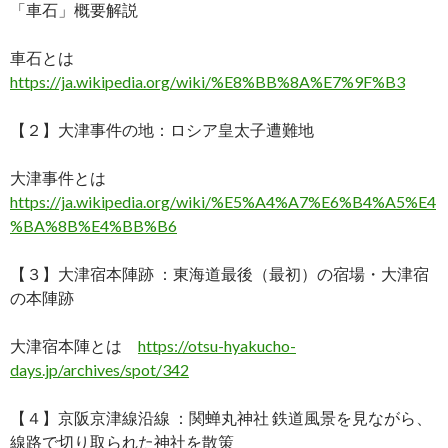
「車石」概要解説
車石とは
https://ja.wikipedia.org/wiki/%E8%BB%8A%E7%9F%B3
【２】大津事件の地：ロシア皇太子遭難地
大津事件とは
https://ja.wikipedia.org/wiki/%E5%A4%A7%E6%B4%A5%E4
%BA%8B%E4%BB%B6
【３】大津宿本陣跡 ：東海道最後（最初）の宿場・大津宿
の本陣跡
大津宿本陣とは
https://otsu-hyakucho-
days.jp/archives/spot/342
【４】京阪京津線沿線 ：関蝉丸神社 鉄道風景を見ながら、
線路で切り取られた神社を散策