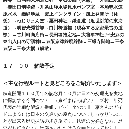
→粟田口刑場跡→九条山浄水場原水ポン
プ室→本願寺水道
原水地→義経地蔵→蹴上インクライン・蹴上発電所（休
憩）→ねじりまんぽ→粟
田神社→鎌倉道（近世以前の東海
道）→明智光秀首塚→白川橋道標（現存する京都最古の道
標）→
古川町商店街→長田塚推定地→大将軍神社(平安京の
東出入口の守護神)→京阪京津線廃線跡→三
縁寺跡地→三条
京阪→三条大橋（解散）
１７：００ 解散予定
＜主な行程ルートと見どころをご紹介いたします＞
鉄道開通１５０周年の記念月１０月に日本の交通史を実地
に探訪する今回のツアー（京都まほろばツアーズ村上年亮
代表の詳細な解説と番組ナビゲータの北川 恵さんのガイ
ドによる）は日本の交通史の原点についてしっかり学ぶこ
とが出来る歴史探訪の歩き旅です。鉄道のお好きな方、歴
史がお好きな方には満足いただける企画となっておりま