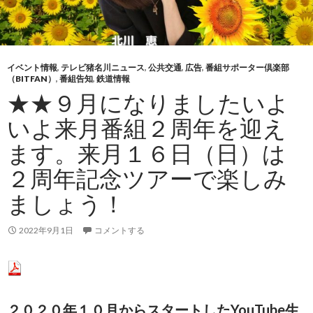
イベント情報
,
テレビ猪名川ニュース
,
公共交通
,
広告
,
番組サポーター倶楽部
（BITFAN）
,
番組告知
,
鉄道情報
★★９月になりましたいよ
いよ来月番組２周年を迎え
ます。来月１６日（日）は
２周年記念ツアーで楽しみ
ましょう！
2022年9月1日
コメントする
２０２０年１０月からスタートしたYouTube生