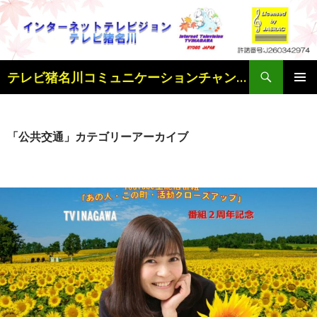
検
テレビ猪名川コミュニケーションチャンネル
索
コ
メインメ
ン
ニュー
テ
ン
「公共交通」カテゴリーアーカイブ
ツ
へ
ス
キ
ッ
プ