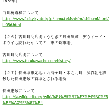
1678年）
白川橋道標について
https://www2.city.kyoto.lg.jp/somu/rekishi/fm/ishibumi/html/
hi056.html
【２６】古川町商店街：うなぎの野田屋跡 デヴィッド・
ボウイも訪れたかつての「東の錦市場」
古川町商店街について
https://www.furukawacho.com/history/
【２７】長田塚推定地：西海子町・木之元町 源義朝を謀
殺した長田忠致の首塚とされる場所
長田忠致について
https://ja.wikipedia.org/wiki/%E9%95%B7%E7%94%B0%E5
%BF%A0%E8%87%B4