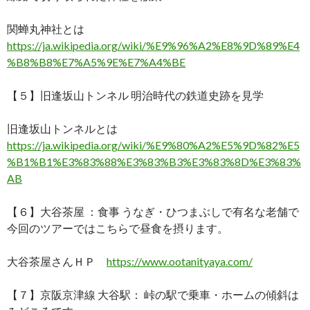
関蝉丸神社とは
https://ja.wikipedia.org/wiki/%E9%96%A2%E8%9D%89%E4
%B8%B8%E7%A5%9E%E7%A4%BE
【５】旧逢坂山トンネル 明治時代の鉄道史跡を見学
旧逢坂山トンネルとは
https://ja.wikipedia.org/wiki/%E9%80%A2%E5%9D%82%E5
%B1%B1%E3%83%88%E3%83%B3%E3%83%8D%E3%83%
AB
【６】大谷茶屋 ：食事 うなぎ・ひつまぶしで有名な老舗で
今回のツアーではこちらで昼食を摂ります。
大谷茶屋さんＨＰ
https://www.ootanityaya.com/
【７】京阪京津線 大谷駅： 峠の駅で乗車・ホームの傾斜は