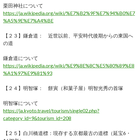
栗田神社について
https://ja.wikipedia.org/wiki/%E7%B2%9F%E7%94%B0%E7
%A5%9E%E7%A4%BE
【２３】鎌倉道： 近世以前、平安時代後期からの東国へ
の道
鎌倉道について
https://ja.wikipedia.org/wiki/%E9%8E%8C%E5%80%89%E8
%A1%97%E9%81%93
【２４】明智塚： 餅寅（和菓子屋）明智光秀の首塚
明智塚について
https://ja.kyoto.travel/tourism/single02.php?
category_id=9&tourism_id=208
【２５】白川橋道標：現存する京都最古の道標（延宝6・